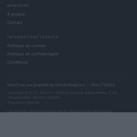
MAGAZINE
À propos
Contact
INFORMATIONS LÉGALES
Politique de cookies
Politique de confidentialité
Conditions
Infos.fr est une propriété de AdHub Media S.r.l. — REA 2729933
Copyright © 2026 · Infos.fr — Édité en Italie par
AdHub Media
· P.IVA
13542920965 · REA MI 2729933
Tous droits réservés
Les contenus sont sélectionnés par la rédaction avec l'aide d'outils
numériques et réalisés en collaboration avec des auteurs indépendants.