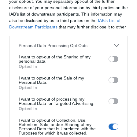
your opt-out. You may separately opt-out of the further
finale » avec l’Assurance maladie le 5 juin.
disclosure of your personal information by third parties on the
IAB’s list of downstream participants. This information may
also be disclosed by us to third parties on the
IAB’s List of
Downstream Participants
that may further disclose it to other
third parties.
Please note that this website/app uses one or more Google
Personal Data Processing Opt Outs
services and may gather and store information including but
not limited to your visit or usage behaviour. You may click to
I want to opt-out of the Sharing of my
personal data.
grant or deny consent to Google and its third-party tags to
Opted In
use your data for below specified purposes in below Google
consent section.
I want to opt-out of the Sale of my
Personal Data.
Opted In
I want to opt-out of processing my
Personal Data for Targeted Advertising.
Opted In
I want to opt-out of Collection, Use,
Outre le facteur économique, la profession exprime
Retention, Sale, and/or Sharing of my
Personal Data that Is Unrelated with the
également son inquiétude, comme en 2014, à l’idée d’une
Purposes for which it was collected.