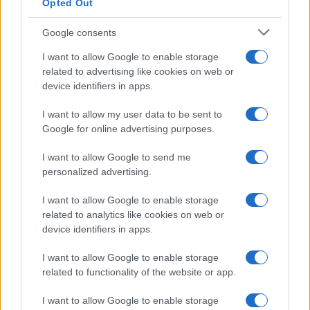
Opted Out
possible simplification de la vente en ligne de
médicaments sans prescription. Pierre-Olivier Variot,
Google consents
président de l’Uspo, met en garde que « tous les éléments
I want to allow Google to enable storage
sont réunis pour détruire le réseau » de pharmacies qui
related to advertising like cookies on web or
emploie 130 000 personnes en tout.
device identifiers in apps.
« Il faut garder la raison », a déclaré le député
I want to allow my user data to be sent to
Google for online advertising purposes.
Renaissance Marc Ferracci à l’Agence France-Presse
(AFP). Il confirme qu’il y a actuellement une « discussion
I want to allow Google to send me
sur l’opportunité d’assouplir ou non » les règles de la
personalized advertising.
vente en ligne de médicaments sans ordonnance, sans
I want to allow Google to enable storage
toutefois « remettre en cause le principe du monopole »
related to analytics like cookies on web or
device identifiers in apps.
des pharmacies.
I want to allow Google to enable storage
De nombreux syndicats pharmaceutiques s’opposent
related to functionality of the website or app.
fermement à l’idée de « stocks délocalisés » ailleurs que
dans une pharmacie. Ils craignent fortement qu’Amazon, le
I want to allow Google to enable storage