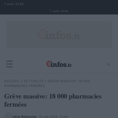
Aller au contenu
7 août 2026
7 août 2026
⌕
×
⌕
ACCUEIL
»
ACTUALITÉ
»
GRÈVE MASSIVE: 18 000
Rechercher
PHARMACIES FERMÉES
Grève massive: 18 000 pharmacies
fermées
Infos Rédaction
·
31 mai 2024
· 3 min