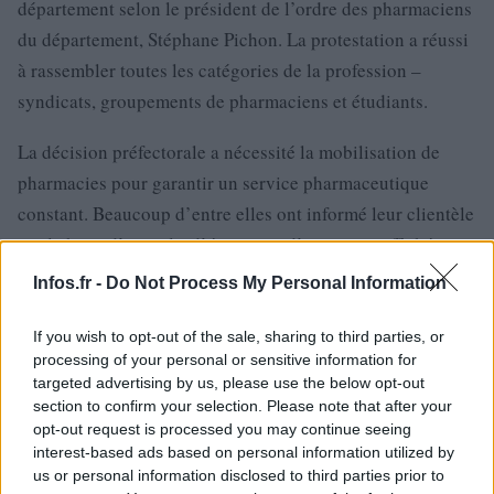
département selon le président de l’ordre des pharmaciens
du département, Stéphane Pichon. La protestation a réussi
à rassembler toutes les catégories de la profession –
syndicats, groupements de pharmaciens et étudiants.
La décision préfectorale a nécessité la mobilisation de
pharmacies pour garantir un service pharmaceutique
constant. Beaucoup d’entre elles ont informé leur clientèle
par le biais d’e-mails, d’écrans ou d’annonces affichées
dans leurs vitrines.
Infos.fr -
Do Not Process My Personal Information
En raison de l’inflation affectant leurs coûts, les syndicats
If you wish to opt-out of the sale, sharing to third parties, or
demandent une augmentation salariale à partir de 2025. Ils
processing of your personal or sensitive information for
targeted advertising by us, please use the below opt-out
jugent les dernières offres de l’Assurance Maladie, émises
section to confirm your selection. Please note that after your
lors des négociations conventionnelles débutées fin 2023,
opt-out request is processed you may continue seeing
« insatisfaisantes ». M. Besset a indiqué que les syndicats
interest-based ads based on personal information utilized by
us or personal information disclosed to third parties prior to
pharmaceutiques sont convoqués pour une « réunion