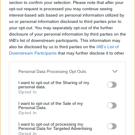
section to confirm your selection. Please note that after your
opt-out request is processed you may continue seeing
interest-based ads based on personal information utilized by
us or personal information disclosed to third parties prior to
your opt-out. You may separately opt-out of the further
disclosure of your personal information by third parties on the
L’annonce de la maladie est toujours une épreuve.
IAB’s list of downstream participants. This information may
also be disclosed by us to third parties on the
IAB’s List of
Pierrette Nanga, âgée de 15 ans, est parmi ces enfants qui
Downstream Participants
that may further disclose it to other
ont été diagnostiqués tardivement. À la suite du décès de
third parties.
sa mère, due à une crise épileptique lorsque Pierrette
Please note that this website/app uses one or more Google
Personal Data Processing Opt Outs
n’avait que deux ans et demi, la petite fille est
services and may gather and store information including but
not limited to your visit or usage behaviour. You may click to
I want to opt-out of the Sharing of my
soudainement tombée malade. Sa grand-mère, Espérance,
personal data.
grant or deny consent to Google and its third-party tags to
une veuve de 55 ans qui a pris soin d’elle depuis, a
Opted In
use your data for below specified purposes in below Google
immédiatement réagi en l’amenant à se faire dépister.
consent section.
I want to opt-out of the Sale of my
Personal Data.
Après avoir commencé immédiatement un traitement
Opted In
antirétroviral pédiatrique, la charge virale de Pierrette,
I want to opt-out of processing my
maintenant adolescente, a nettement diminué, passant en
Personal Data for Targeted Advertising.
Opted In
dessous de 40 (c/ml) en quelques années.