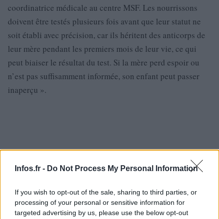
coordinatrice médicale au centre MSF. Les nourrissons
doivent être testés plusieurs fois avant que leur statut ne
soit établi avec précision, car ils héritent des anticorps de
leur mère pendant les premiers mois de leur vie, ce qui
peut biaiser le résultat du test. Si la mère perd espoir ou
n’est pas suffisamment informée, son enfant peut passer
inaperçu ».
Infos.fr -
Do Not Process My Personal Information
If you wish to opt-out of the sale, sharing to third parties, or
processing of your personal or sensitive information for
targeted advertising by us, please use the below opt-out