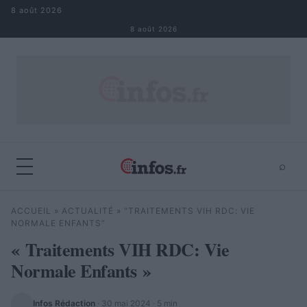
Aller au contenu
8 août 2026
8 août 2026
⌕
×
⌕
ACCUEIL
»
ACTUALITÉ
»
“TRAITEMENTS VIH RDC: VIE
Rechercher
NORMALE ENFANTS”
« Traitements VIH RDC: Vie
Normale Enfants »
Infos Rédaction
·
30 mai 2024
· 5 min