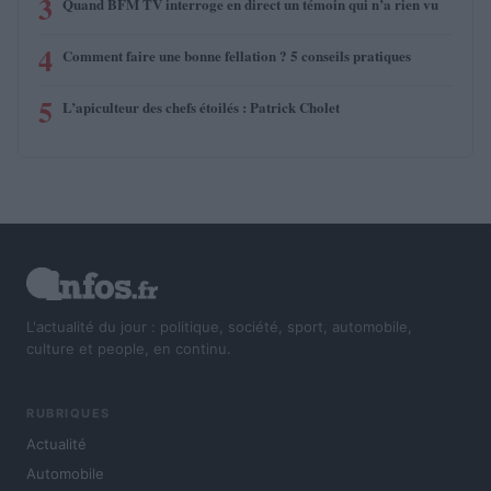
3
Quand BFM TV interroge en direct un témoin qui n’a rien vu
4
Comment faire une bonne fellation ? 5 conseils pratiques
5
L’apiculteur des chefs étoilés : Patrick Cholet
L'actualité du jour : politique, société, sport, automobile,
culture et people, en continu.
RUBRIQUES
Actualité
Automobile