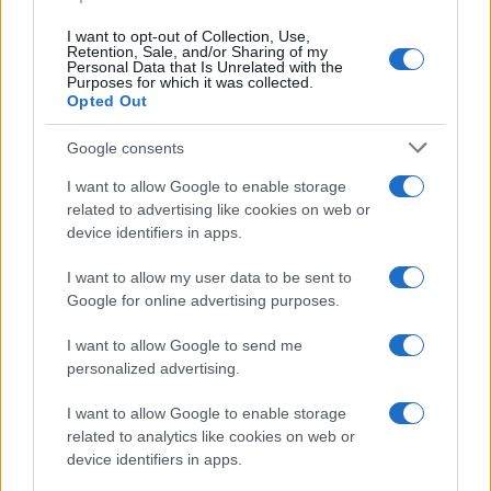
I want to opt-out of Collection, Use,
Pierrette et Manuella ont toutes deux fait partie d’un
Retention, Sale, and/or Sharing of my
Personal Data that Is Unrelated with the
programme qui leur a révélé progressivement leur maladie.
Purposes for which it was collected.
Opted Out
Eric Kanumay, un psychologue clinicien au centre MSF,
explique qu’il est approprié de commencer à discuter
Google consents
d’une maladie et d’un traitement de longue durée entre
I want to allow Google to enable storage
l’âge de 6 et 8 ans. À cet âge, la maladie n’est pas
related to advertising like cookies on web or
identifiée comme le VIH. Divers outils pédagogiques,
device identifiers in apps.
comme une boîte d’images, sont utilisés pour aider
I want to allow my user data to be sent to
l’enfant à comprendre le concept des anticorps et les
Google for online advertising purposes.
avantages des médicaments dans leur vie quotidienne. Ce
I want to allow Google to send me
n’est qu’à partir de 12 ans que la maladie est identifiée
personalized advertising.
comme une maladie sexuellement transmissible. Si cette
I want to allow Google to enable storage
discussion est retardée jusqu’à l’adolescence, elle
related to analytics like cookies on web or
entraînera plus de problèmes qu’elle n’en résoudra.
device identifiers in apps.