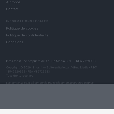
À propos
Contact
INFORMATIONS LÉGALES
Politique de cookies
Politique de confidentialité
Conditions
Infos.fr est une propriété de AdHub Media S.r.l. — REA 2729933
Copyright © 2026 · Infos.fr — Édité en Italie par
AdHub Media
· P.IVA
13542920965 · REA MI 2729933
Tous droits réservés
Les contenus sont sélectionnés par la rédaction avec l'aide d'outils
numériques et réalisés en collaboration avec des auteurs indépendants.