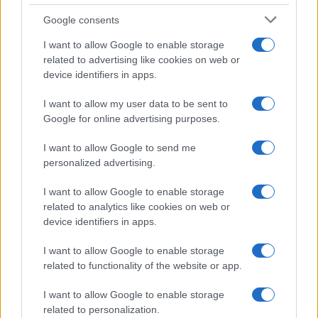
charge par l’Etat. Cette particularité, qui va à l’encontre
Google consents
du principe même de la laïcité, n’a cependant jamais été
modifiée. Sept des douze collectivités ultramarines sont
I want to allow Google to enable storage
related to advertising like cookies on web or
également exemptées de l’application de la loi de 1905.
device identifiers in apps.
Il reste encore 55.82% de cet article à lire. Le reste est
réservé aux abonnés.
I want to allow my user data to be sent to
Google for online advertising purposes.
I want to allow Google to send me
personalized advertising.
AUTEUR
Infos Rédaction
I want to allow Google to enable storage
related to analytics like cookies on web or
device identifiers in apps.
I want to allow Google to enable storage
related to functionality of the website or app.
I want to allow Google to enable storage
related to personalization.