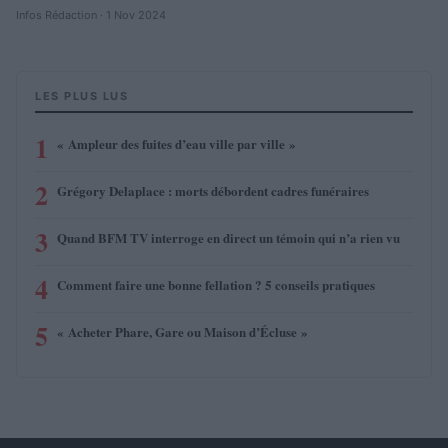
Infos Rédaction · 1 Nov 2024
LES PLUS LUS
1
« Ampleur des fuites d’eau ville par ville »
2
Grégory Delaplace : morts débordent cadres funéraires
3
Quand BFM TV interroge en direct un témoin qui n’a rien vu
4
Comment faire une bonne fellation ? 5 conseils pratiques
5
« Acheter Phare, Gare ou Maison d’Écluse »