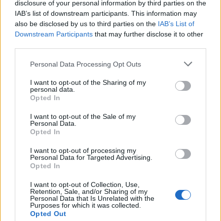
Bonne Nouvelle du Salut » (article 8 de ses statuts).
disclosure of your personal information by third parties on the
IAB’s list of downstream participants. This information may
Cependant, le prosélytisme de l’éducation catholique ne
also be disclosed by us to third parties on the
IAB’s List of
justifie en aucune façon que les élèves qui y sont inscrits
Downstream Participants
that may further disclose it to other
maintiennent le droit d’exprimer ouvertement leur foi à
third parties.
travers des signes religieux si les élèves de l’éducation
Please note that this website/app uses one or more Google
Personal Data Processing Opt Outs
publique n’en bénéficient pas. Si la laïcité est l’un des
services and may gather and store information including but
not limited to your visit or usage behaviour. You may click to
I want to opt-out of the Sharing of my
piliers de la République, elle devrait s’appliquer à tous, y
personal data.
grant or deny consent to Google and its third-party tags to
Opted In
compris à l’éducation catholique !
use your data for below specified purposes in below Google
Une troisième version de la laïcité scolaire est incarnée par
consent section.
I want to opt-out of the Sale of my
Personal Data.
les élèves étudiant dans les départements du Bas-Rhin, du
Opted In
Haut-Rhin et de la Moselle. En 1905, lors de l’adoption de
I want to opt-out of processing my
la loi séparant l’Eglise et l’Etat, ces trois départements
Personal Data for Targeted Advertising.
Opted In
étaient reliés à l’Empire allemand, de sorte qu’une heure
hebdomadaire d’instruction religieuse est intégrée à leur
I want to opt-out of Collection, Use,
Retention, Sale, and/or Sharing of my
curriculum [c’est le Concordat d’Alsace-Moselle]. Le
Personal Data that Is Unrelated with the
Purposes for which it was collected.
salaire des prêtres, des pasteurs et des rabbins est pris en
Opted Out