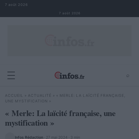
Aller au contenu
7 août 2026
7 août 2026
⌕
×
⌕
ACCUEIL
»
ACTUALITÉ
»
« MERLE: LA LAÏCITÉ FRANÇAISE,
Rechercher
UNE MYSTIFICATION »
« Merle: La laïcité française, une
mystification »
Infos Rédaction
·
27 mai 2024
· 3 min