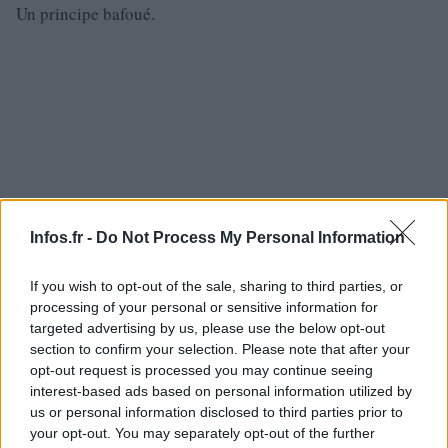
Un principe bafoué.
Infos.fr -
Do Not Process My Personal Information
If you wish to opt-out of the sale, sharing to third parties, or
processing of your personal or sensitive information for
targeted advertising by us, please use the below opt-out
section to confirm your selection. Please note that after your
opt-out request is processed you may continue seeing
interest-based ads based on personal information utilized by
L’objectif de cet enseignement est de réaliser « la tâche
us or personal information disclosed to third parties prior to
qui lui a été confiée par le Christ : œuvrer à diffuser la
your opt-out. You may separately opt-out of the further