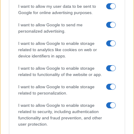
I want to allow my user data to be sent to
Google for online advertising purposes.
À lire aussi
I want to allow Google to send me
personalized advertising.
ACTUALITÉ
I want to allow Google to enable storage
related to analytics like cookies on web or
device identifiers in apps.
I want to allow Google to enable storage
related to functionality of the website or app.
I want to allow Google to enable storage
related to personalization.
I want to allow Google to enable storage
Rétablir la Sécurité Après un Cambriolage : Solutions Rapides
related to security, including authentication
et Efficaces de La Clé du 16 à Paris
functionality and fraud prevention, and other
Infos Rédaction · 12 Déc 2024
user protection.
ACTUALITÉ