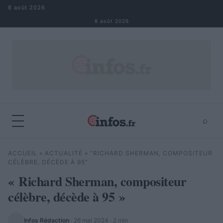
Aller au contenu
8 août 2026
8 août 2026
⌕
×
⌕
ACCUEIL
»
ACTUALITÉ
»
“RICHARD SHERMAN, COMPOSITEUR
Rechercher
CÉLÈBRE, DÉCÈDE À 95”
« Richard Sherman, compositeur
célèbre, décède à 95 »
Infos Rédaction
·
26 mai 2024
· 2 min