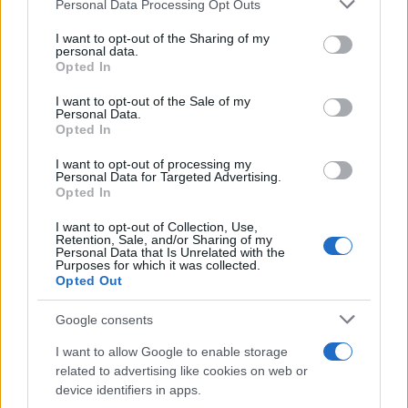
Infos Rédaction
Please note that this website/app uses one or more Google
Personal Data Processing Opt Outs
services and may gather and store information including but
not limited to your visit or usage behaviour. You may click to
I want to opt-out of the Sharing of my
personal data.
grant or deny consent to Google and its third-party tags to
Opted In
use your data for below specified purposes in below Google
consent section.
I want to opt-out of the Sale of my
Personal Data.
Opted In
I want to opt-out of processing my
Personal Data for Targeted Advertising.
Opted In
I want to opt-out of Collection, Use,
Retention, Sale, and/or Sharing of my
Personal Data that Is Unrelated with the
Purposes for which it was collected.
Opted Out
Google consents
I want to allow Google to enable storage
related to advertising like cookies on web or
device identifiers in apps.