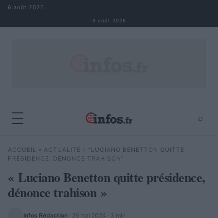
Aller au contenu
6 août 2026
6 août 2026
⌕
×
⌕
ACCUEIL
»
ACTUALITÉ
»
“LUCIANO BENETTON QUITTE
Rechercher
PRÉSIDENCE, DÉNONCE TRAHISON”
« Luciano Benetton quitte présidence,
dénonce trahison »
Infos Rédaction
·
26 mai 2024
· 3 min