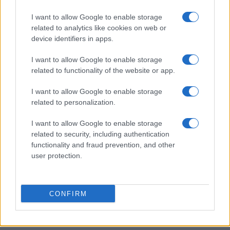
dans l’espoir de la redynamiser, mais l’embauche de
I want to allow Google to enable storage
Massimo Renon en tant que directeur général n’a pas eu
related to analytics like cookies on web or
l’effet escompté. « Je m’étais retiré de l’entreprise en
device identifiers in apps.
2012 alors qu’elle prospérait, avec un chiffre d’affaires de
I want to allow Google to enable storage
2 milliards d’euros et profit, » se souvient M. Benetton.
related to functionality of the website or app.
I want to allow Google to enable storage
related to personalization.
AUTEUR
Infos Rédaction
I want to allow Google to enable storage
related to security, including authentication
functionality and fraud prevention, and other
user protection.
CONFIRM