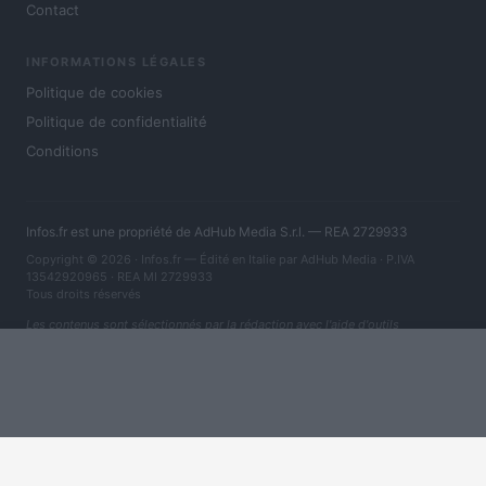
Contact
INFORMATIONS LÉGALES
Politique de cookies
Politique de confidentialité
Conditions
Infos.fr est une propriété de AdHub Media S.r.l. — REA 2729933
Copyright © 2026 · Infos.fr — Édité en Italie par
AdHub Media
· P.IVA
13542920965 · REA MI 2729933
Tous droits réservés
Les contenus sont sélectionnés par la rédaction avec l'aide d'outils
numériques et réalisés en collaboration avec des auteurs indépendants.