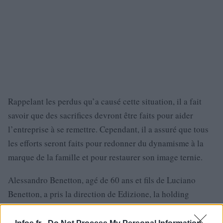
Rappelant les perdus qu’a causé cette situation, il a fait
savoir que des sacrifices devront être faits pour aider
l’entreprise à se remettre. Cependant, il a assuré que tous
les efforts seront faits pour redonner du dynamisme à la
marque de la famille et pour restaurer son image ternie.
Alessandro Benetton, agé de 60 ans et fils de Luciano
Benetton, a pris la direction de Edizione, la holding
familiale, en janvier 2022. L’image de la très riche famille
Benetton a été ternie suite à l’effondrement du pont de