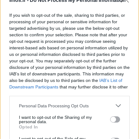
Infos.fr -
Do Not Process My Personal Information
Gênes en 2018, qui était sous la gestion d’une de ses
If you wish to opt-out of the sale, sharing to third parties, or
filiales. Cet incident, qui a causé la mort de 43 personnes,
processing of your personal or sensitive information for
a mis en évidence l’état déplorable des infrastructures de
targeted advertising by us, please use the below opt-out
transport en Italie. Pour redorer leur image, la famille
section to confirm your selection. Please note that after your
opt-out request is processed you may continue seeing
Benetton a opté pour une stratégie de rebranding en mars
interest-based ads based on personal information utilized by
2023, en renommant leur groupe autoroutier et
us or personal information disclosed to third parties prior to
aéroportuaire italien, Atlantia, désormais connu sous le
your opt-out. You may separately opt-out of the further
disclosure of your personal information by third parties on the
nom Mundys.
IAB’s list of downstream participants. This information may
also be disclosed by us to third parties on the
IAB’s List of
Benetton a été créé en 1965 dans le nord-est de l’Italie par
Downstream Participants
that may further disclose it to other
quatre frères et sœur. Il était la référence en termes de
third parties.
pulls doux en laine disponibles dans une gamme variée de
Please note that this website/app uses one or more Google
Personal Data Processing Opt Outs
couleurs. La marque a acquis une notoriété internationale
services and may gather and store information including but
entre 1982 et 2000 grâce aux campagnes de publicité
not limited to your visit or usage behaviour. You may click to
I want to opt-out of the Sharing of my
personal data.
grant or deny consent to Google and its third-party tags to
audacieuses du photographe Oliviero Toscani, ainsi que
Opted In
use your data for below specified purposes in below Google
du succès croissant de « United Colors of Benetton ».
consent section.
I want to opt-out of the Sale of my