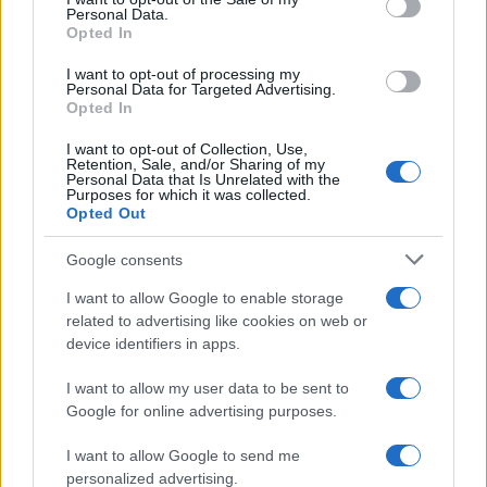
Cependant, la marque a dû faire face à des difficultés au fil
Personal Data.
Opted In
des années.
I want to opt-out of processing my
Personal Data for Targeted Advertising.
Opted In
I want to opt-out of Collection, Use,
Retention, Sale, and/or Sharing of my
Personal Data that Is Unrelated with the
Purposes for which it was collected.
Opted Out
Google consents
I want to allow Google to enable storage
related to advertising like cookies on web or
device identifiers in apps.
I want to allow my user data to be sent to
Google for online advertising purposes.
I want to allow Google to send me
En 2018, Luciano Benetton a repris les rênes de la marque
personalized advertising.