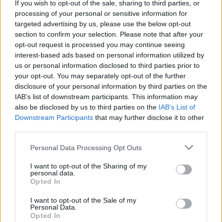
If you wish to opt-out of the sale, sharing to third parties, or
processing of your personal or sensitive information for
targeted advertising by us, please use the below opt-out
section to confirm your selection. Please note that after your
opt-out request is processed you may continue seeing
interest-based ads based on personal information utilized by
us or personal information disclosed to third parties prior to
your opt-out. You may separately opt-out of the further
disclosure of your personal information by third parties on the
IAB’s list of downstream participants. This information may
also be disclosed by us to third parties on the
IAB’s List of
Downstream Participants
that may further disclose it to other
third parties.
La grande partie des attaques des Verts n’ont pas trouvé
Please note that this website/app uses one or more Google
Personal Data Processing Opt Outs
leur cible, cependant, le gardien de Rodez, Ewen Jaouen, a
services and may gather and store information including but
not limited to your visit or usage behaviour. You may click to
I want to opt-out of the Sharing of my
joué un rôle crucial en bloquant les tirs d’Ibrahim Sissoko
personal data.
grant or deny consent to Google and its third-party tags to
Opted In
(32), Mathieu Cafaro (32), Cardona (38), Léo Pétrot (48)
use your data for below specified purposes in below Google
et Benjamin Bouchouari (90+5). Le gardien de but de
consent section.
I want to opt-out of the Sale of my
Personal Data.
l’Aveyron a également dévié sur le poteau un coup franc
Opted In