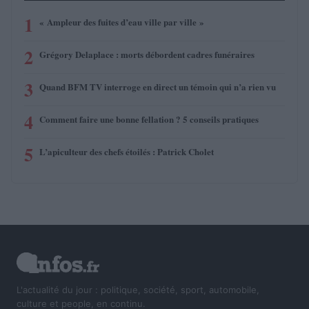
1
« Ampleur des fuites d’eau ville par ville »
2
Grégory Delaplace : morts débordent cadres funéraires
3
Quand BFM TV interroge en direct un témoin qui n’a rien vu
4
Comment faire une bonne fellation ? 5 conseils pratiques
5
L’apiculteur des chefs étoilés : Patrick Cholet
L'actualité du jour : politique, société, sport, automobile,
culture et people, en continu.