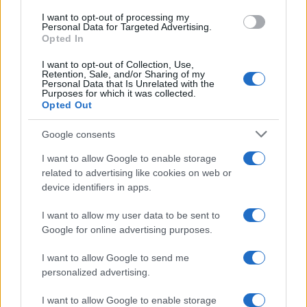
effectué par Chambost (59), pendant que Bradley Danger a
I want to opt-out of processing my
repoussé un tir de Sissoko sur la ligne de but (63).
Personal Data for Targeted Advertising.
Opted In
I want to opt-out of Collection, Use,
Retention, Sale, and/or Sharing of my
AUTEUR
Personal Data that Is Unrelated with the
Infos Rédaction
Purposes for which it was collected.
Opted Out
Google consents
I want to allow Google to enable storage
related to advertising like cookies on web or
device identifiers in apps.
I want to allow my user data to be sent to
Google for online advertising purposes.
I want to allow Google to send me
personalized advertising.
I want to allow Google to enable storage