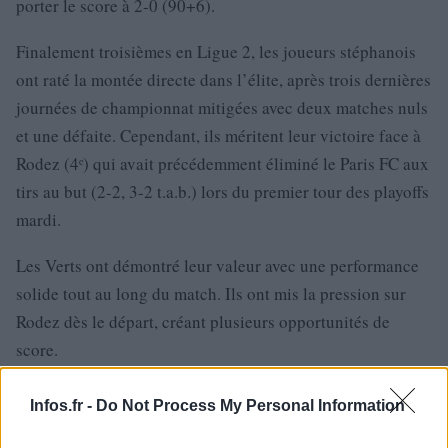
porter le score à 2-0 (90+6).
Finalement troisièmes en Ligue 2, les joueurs stéphanois
ont raté la montée directe dans l’élite, après trois dernières
journées de championnat mitigées avec deux matches nuls
et une défaite. Cependant, ils méritent leur victoire face à
Rodez (4ᵉ) qui avait précédemment éliminé le Paris FC aux
tirs au but (2-2, 3-2 t.a.b.) lors du premier tour des playoffs
mardi.
Les Verts ont démontré leur valeur avec une performance
solide tout au long du match. Ils ont mis la pression sur
Rodez dès le départ, créant plusieurs opportunités de
score.
Infos.fr -
Do Not Process My Personal Information