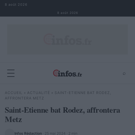
Aller au contenu
8 août 2026
8 août 2026
⌕
×
⌕
ACCUEIL
»
ACTUALITÉ
»
SAINT-ETIENNE BAT RODEZ,
Rechercher
AFFRONTERA METZ
Saint-Etienne bat Rodez, affrontera
Metz
Infos Rédaction
·
25 mai 2024
· 2 min