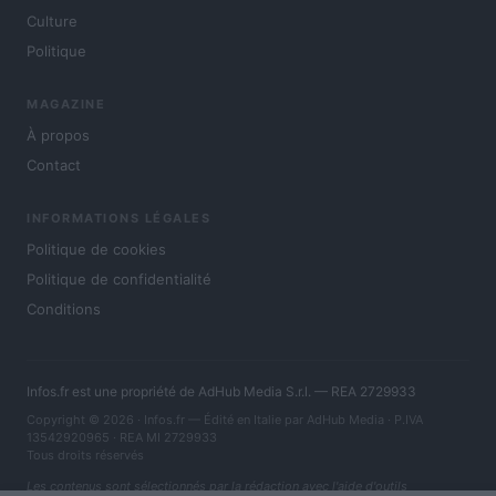
Culture
Politique
MAGAZINE
À propos
Contact
INFORMATIONS LÉGALES
Politique de cookies
Politique de confidentialité
Conditions
Infos.fr est une propriété de AdHub Media S.r.l. — REA 2729933
Copyright © 2026 · Infos.fr — Édité en Italie par
AdHub Media
· P.IVA
13542920965 · REA MI 2729933
Tous droits réservés
Les contenus sont sélectionnés par la rédaction avec l'aide d'outils