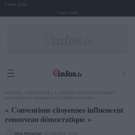
Aller au contenu
7 août 2026
7 août 2026
⌕
×
⌕
ACCUEIL
»
ACTUALITÉ
»
« CONVENTIONS CITOYENNES
Rechercher
INFLUENCENT RENOUVEAU DÉMOCRATIQUE »
« Conventions citoyennes influencent
renouveau démocratique »
Infos Rédaction
·
23 mai 2024
· 3 min