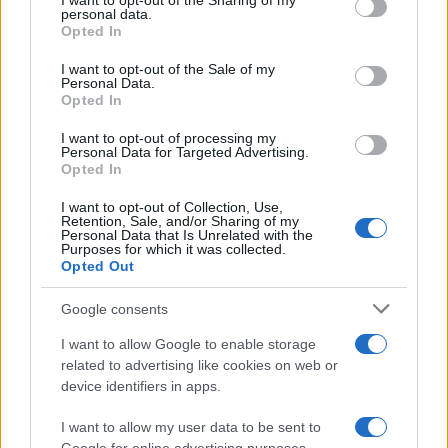
not limited to your visit or usage behaviour. You may click to
I want to opt-out of the Sharing of my
personal data.
grant or deny consent to Google and its third-party tags to
par celui-ci].
Opted In
use your data for below specified purposes in below Google
consent section.
En décembre 2022, l’ancienne chef du gouvernement,
I want to opt-out of the Sale of my
Personal Data.
Elisabeth Borne, a souligné que la CCFV n’avait pas pour
Opted In
but de « remplacer la représentation nationale ».
I want to opt-out of processing my
Toutefois, une acceptation de la part du gouvernement et
Personal Data for Targeted Advertising.
Opted In
du Parlement que les assemblées choisies par tirage au
I want to opt-out of Collection, Use,
sort sont une forme de représentation politique qui
Retention, Sale, and/or Sharing of my
Personal Data that Is Unrelated with the
complète la représentation élue, apporterait une meilleure
Purposes for which it was collected.
clarification du système et encouragerait une meilleure
Opted Out
participation des députés.
Google consents
I want to allow Google to enable storage
related to advertising like cookies on web or
device identifiers in apps.
I want to allow my user data to be sent to