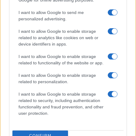
Google for online advertising purposes.
I want to allow Google to send me
personalized advertising.
I want to allow Google to enable storage
related to analytics like cookies on web or
device identifiers in apps.
I want to allow Google to enable storage
related to functionality of the website or app.
La suite de cet article, représentant 57.07%, est
I want to allow Google to enable storage
uniquement accessible aux abonnés.
related to personalization.
I want to allow Google to enable storage
related to security, including authentication
AUTEUR
functionality and fraud prevention, and other
Infos Rédaction
user protection.
CONFIRM