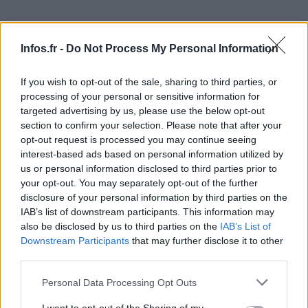
Infos.fr -
Do Not Process My Personal Information
Il pourrait y avoir une démocratisation et stabilisation de
la gestion des conventions grâce à la rétribution des
If you wish to opt-out of the sale, sharing to third parties, or
processing of your personal or sensitive information for
membres du comité de direction, en augmentant la
targeted advertising by us, please use the below opt-out
présence d’anciens membres des conventions dans le
section to confirm your selection. Please note that after your
comité, et par l’instauration d’une présence régulière de
opt-out request is processed you may continue seeing
interest-based ads based on personal information utilized by
citoyens à ses réunions, à condition d’alternance.
us or personal information disclosed to third parties prior to
your opt-out. You may separately opt-out of the further
De plus, pour évaluer l’application de leurs conseils, un
disclosure of your personal information by third parties on the
vote des participants aux conventions pourrait être
IAB’s list of downstream participants. This information may
also be disclosed by us to third parties on the
IAB’s List of
organisé, comme ça a été fait après la Convention
Downstream Participants
that may further disclose it to other
Citoyenne pour le Climat, pour favoriser la transparence et
third parties.
la responsabilisation [les participants à la convention
Please note that this website/app uses one or more Google
Personal Data Processing Opt Outs
citoyenne pour le climat avaient donné des évaluations au
services and may gather and store information including but
gouvernement suite à la présentation des initiatives faites