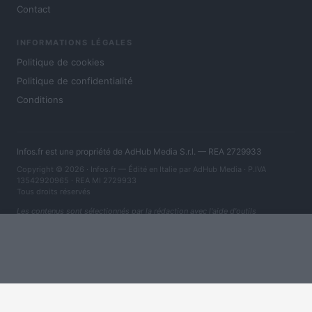
Contact
INFORMATIONS LÉGALES
Politique de cookies
Politique de confidentialité
Conditions
Infos.fr est une propriété de AdHub Media S.r.l. — REA 2729933
Copyright © 2026 · Infos.fr — Édité en Italie par
AdHub Media
· P.IVA
13542920965 · REA MI 2729933
Tous droits réservés
Les contenus sont sélectionnés par la rédaction avec l'aide d'outils
numériques et réalisés en collaboration avec des auteurs indépendants.