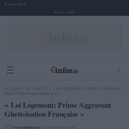
Aller au contenu
6 août 2026
6 août 2026
⌕
×
⌕
ACCUEIL
»
ACTUALITÉ
»
“LOI LOGEMENT: PRIME AGGRAVANT
Rechercher
GHETTOÏSATION FRANÇAISE”
« Loi Logement: Prime Aggravant
Ghettoïsation Française »
Infos Rédaction
·
22 mai 2024
· 3 min