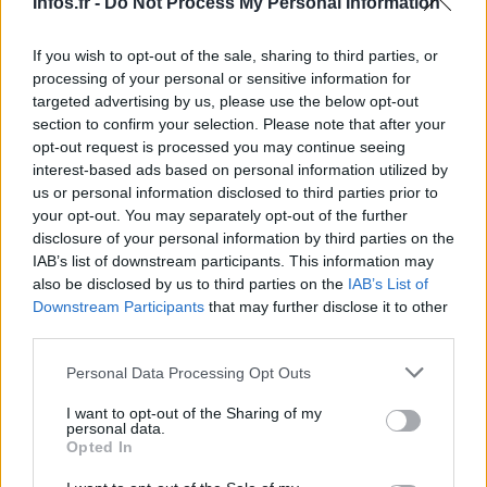
Infos.fr -
Do Not Process My Personal Information
Aucune mesure ne semble faire une différence, même pas
If you wish to opt-out of the sale, sharing to third parties, or
le rejet rarement massif par le Conseil National de
processing of your personal or sensitive information for
l’Habitat (CNH) le 24 avril, du projet de loi. L’objectif est
targeted advertising by us, please use the below opt-out
section to confirm your selection. Please note that after your
d’alléger le fardeau du logement pour les familles qui
opt-out request is processed you may continue seeing
peuvent se permettre les loyers des logements qualifiés
interest-based ads based on personal information utilized by
d' »intermédiaires » ( environ 1700 euros pour un T3-T4
us or personal information disclosed to third parties prior to
your opt-out. You may separately opt-out of the further
dans certaines communes de la première couronne
disclosure of your personal information by third parties on the
parisienne, 1200 euros en région). Cependant, cela sert
IAB’s list of downstream participants. This information may
principalement de prétexte.
also be disclosed by us to third parties on the
IAB’s List of
Downstream Participants
that may further disclose it to other
Cette loi soutient les politiciens qui violent la loi, certains
third parties.
depuis plus de deux décennies. Ils dirigent les communes
Please note that this website/app uses one or more Google
Personal Data Processing Opt Outs
qui sont dites ‘déficientes’ car ils ne font pas
services and may gather and store information including but
not limited to your visit or usage behaviour. You may click to
I want to opt-out of the Sharing of my
consciemment construire des logements sociaux comme
personal data.
grant or deny consent to Google and its third-party tags to
Opted In
requis par la loi SRU. Certains vont même jusqu’à dire
use your data for below specified purposes in below Google
qu’ils préfèrent payer des pénalités plutôt que de
consent section.