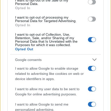
I want to opt-out of the Sale of my
Personal Data.
construire en fonction des nécessités. Cela récompense
Opted In
ceux qui contribuent à renforcer « l’isolement par le
I want to opt-out of processing my
haut » de la société française. Comment ne pas remarquer
Personal Data for Targeted Advertising.
Opted In
qu’en facilitant la production de logements intermédiaires
en pleine crise du bâtiment, cela entraînera inévitablement
I want to opt-out of Collection, Use,
Retention, Sale, and/or Sharing of my
moins de logements sociaux ?
Personal Data that Is Unrelated with the
Purposes for which it was collected.
Opted Out
La suite de l’article est réservée uniquement pour les
abonnés et il vous reste à lire 48.27% de cet article.
Google consents
I want to allow Google to enable storage
related to advertising like cookies on web or
device identifiers in apps.
I want to allow my user data to be sent to
Google for online advertising purposes.
I want to allow Google to send me
personalized advertising.