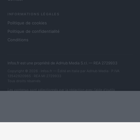
INFORMATIONS LÉGALES
Politique de cookies
Politique de confidentialité
Conditions
Infos.fr est une propriété de AdHub Media S.r.l. — REA 2729933
Copyright © 2026 · Infos.fr — Édité en Italie par
AdHub Media
· P.IVA
13542920965 · REA MI 2729933
Tous droits réservés
Les contenus sont sélectionnés par la rédaction avec l'aide d'outils
numériques et réalisés en collaboration avec des auteurs indépendants.