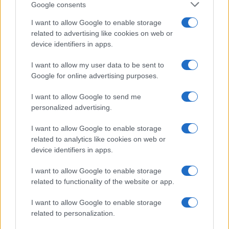
Google consents
de ses opérations soulève des questions sur son impact sur
I want to allow Google to enable storage
la lutte contre le terrorisme. Cependant, selon Michael
related to advertising like cookies on web or
Shurkin, cette absence sera minime puisque son principal
device identifiers in apps.
rôle était de recueillir des informations pour les Français.
I want to allow my user data to be sent to
À la différence des Français, les troupes américaines
Google for online advertising purposes.
n’étaient pas impliquées dans des combats sur le terrain
I want to allow Google to send me
depuis l’embuscade de Tongo Tongo, qui a résulté en la
personalized advertising.
mort de quatre militaires en 2017.
I want to allow Google to enable storage
Après le Mali et le Burkina Faso, le Niger est la troisième
related to analytics like cookies on web or
device identifiers in apps.
nation du Sahel dirigée par des militaires qui a mis fin à
certains de leurs accords militaires avec leurs alliés
I want to allow Google to enable storage
occidentaux. Comme ses voisins, avec lesquels il a formé
related to functionality of the website or app.
l’Alliance des États du Sahel (AES), Niamey s’est
I want to allow Google to enable storage
également tourné vers la Russie pour un partenariat. En
related to personalization.
avril et mai, une centaine d’instructeurs russes se sont