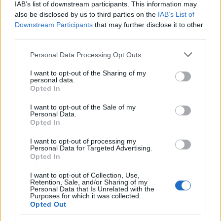
IAB’s list of downstream participants. This information may
also be disclosed by us to third parties on the
IAB’s List of
Downstream Participants
that may further disclose it to other
third parties.
Please note that this website/app uses one or more Google
Personal Data Processing Opt Outs
services and may gather and store information including but
not limited to your visit or usage behaviour. You may click to
I want to opt-out of the Sharing of my
personal data.
grant or deny consent to Google and its third-party tags to
Opted In
use your data for below specified purposes in below Google
consent section.
I want to opt-out of the Sale of my
Personal Data.
Opted In
La lutte contre le terrorisme semble peu affectée.
I want to opt-out of processing my
Personal Data for Targeted Advertising.
Depuis son lancement en 2019, la base d’Agadez aux
Opted In
États-Unis, qui a nécessité un investissement de plus de
I want to opt-out of Collection, Use,
100 millions de dollars (92 millions d’euros), a fourni un
Retention, Sale, and/or Sharing of my
Personal Data that Is Unrelated with the
accès aux drones et avions américains pour effectuer des
Purposes for which it was collected.
Opted Out
missions de reconnaissance et d’intelligence dans une
zone où de nombreux groupes armés sont présents. L’arrêt