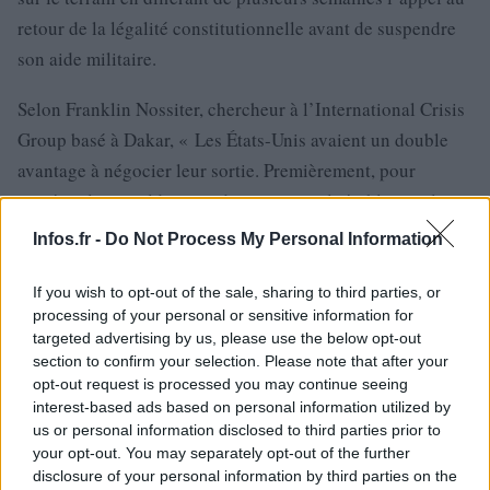
retour de la légalité constitutionnelle avant de suspendre
son aide militaire.
Selon Franklin Nossiter, chercheur à l’International Crisis
Group basé à Dakar, « Les États-Unis avaient un double
avantage à négocier leur sortie. Premièrement, pour
protéger leurs soldats qui devenaient vulnérables car leur
base se trouve dans une région isolée. Deuxièmement,
Infos.fr -
Do Not Process My Personal Information
pour se prémunir, lors de cette année électorale, contre
une attaque qui viserait des militaires américains et qui
If you wish to opt-out of the sale, sharing to third parties, or
processing of your personal or sensitive information for
aurait eu des conséquences catastrophiques pour
targeted advertising by us, please use the below opt-out
l’administration Biden. »
section to confirm your selection. Please note that after your
opt-out request is processed you may continue seeing
interest-based ads based on personal information utilized by
us or personal information disclosed to third parties prior to
your opt-out. You may separately opt-out of the further
disclosure of your personal information by third parties on the