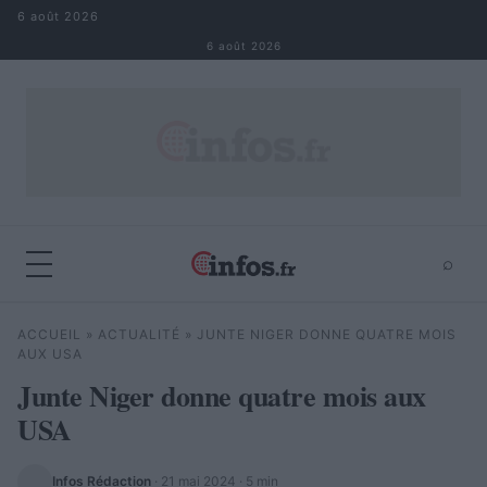
Aller au contenu
6 août 2026
6 août 2026
⌕
×
⌕
ACCUEIL
»
ACTUALITÉ
»
JUNTE NIGER DONNE QUATRE MOIS
Rechercher
AUX USA
Junte Niger donne quatre mois aux
USA
Infos Rédaction
·
21 mai 2024
· 5 min