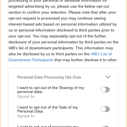
processing of your personal or sensitive information for
Je rencontre des gens, j’essaye d’intervenir dans la réalité
targeted advertising by us, please use the below opt-out
section to confirm your selection. Please note that after your
sans avoir de rôle politique direct. J’anime des ateliers.
opt-out request is processed you may continue seeing
J’écris mes chroniques. Et je me soucie de ceux et de ce
interest-based ads based on personal information utilized by
que j’aime. » Il ne veut pas trop s’étendre sur sa « petite
us or personal information disclosed to third parties prior to
your opt-out. You may separately opt-out of the further
misère personnelle ».
disclosure of your personal information by third parties on the
IAB’s list of downstream participants. This information may
Depuis le commencement de sa carrière, l’écrivain s’est
also be disclosed by us to third parties on the
IAB’s List of
imposé comme le « microphone des autres ». Cette
Downstream Participants
that may further disclose it to other
third parties.
fonction qu’il assume se reflète dans le recueil d’histoires
courtes intitulé Histoires simples, où « simple » se réfère
Please note that this website/app uses one or more Google
Personal Data Processing Opt Outs
services and may gather and store information including but
au langage utilisé, pas aux destins décrits. « Chaque vie
not limited to your visit or usage behaviour. You may click to
I want to opt-out of the Sharing of my
humaine mérite une attention spécifique, insiste-t-il.
personal data.
grant or deny consent to Google and its third-party tags to
Opted In
Cependant, il est impossible de composer des milliards de
use your data for below specified purposes in below Google
consent section.
romans. Alors, par un acte de respect envers la vie, en
I want to opt-out of the Sale of my
Personal Data.
particulier pour les modestes, les défaits dont on ne parle
Opted In
pas assez, il est proposé (…) de consacrer quelques pages
I want to opt-out of processing my