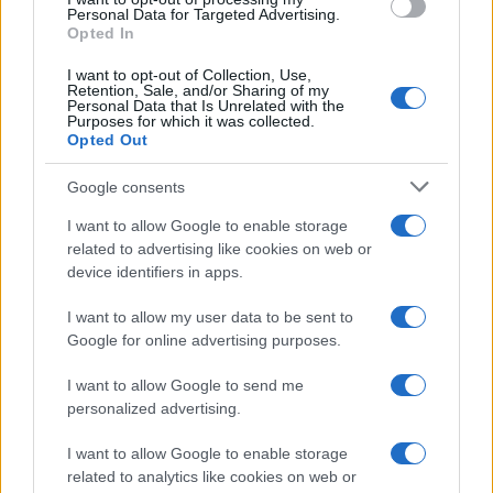
à examiner des blessures, la cruauté et l’absurdité de vies
Personal Data for Targeted Advertising.
Opted In
en quête de sens et de joie. »
La lecture de l’article complet est réservée aux abonnés, et
I want to opt-out of Collection, Use,
Retention, Sale, and/or Sharing of my
il reste encore 69,26% à découvrir.
Personal Data that Is Unrelated with the
Purposes for which it was collected.
Opted Out
Google consents
I want to allow Google to enable storage
related to advertising like cookies on web or
device identifiers in apps.
I want to allow my user data to be sent to
Google for online advertising purposes.
I want to allow Google to send me
personalized advertising.
I want to allow Google to enable storage
related to analytics like cookies on web or