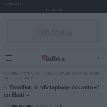
Aller au contenu
9 août 2026
9 août 2026
⌕
×
⌕
ACCUEIL
»
ACTUALITÉ
»
« TROUILLOT, LE ‘DICTAPHONE DES
Rechercher
AUTRES’ EN HAÏTI »
« Trouillot, le ‘dictaphone des autres’
en Haïti »
Infos Rédaction
·
20 mai 2024
· 3 min