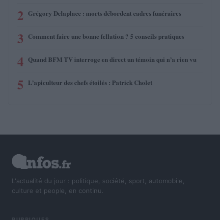
2
Grégory Delaplace : morts débordent cadres funéraires
3
Comment faire une bonne fellation ? 5 conseils pratiques
4
Quand BFM TV interroge en direct un témoin qui n’a rien vu
5
L’apiculteur des chefs étoilés : Patrick Cholet
L'actualité du jour : politique, société, sport, automobile,
culture et people, en continu.
RUBRIQUES