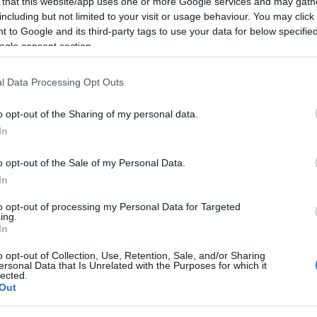
 that this website/app uses one or more Google services and may gath
including but not limited to your visit or usage behaviour. You may click 
 to Google and its third-party tags to use your data for below specifi
ogle consent section.
l Data Processing Opt Outs
o opt-out of the Sharing of my personal data.
In
o opt-out of the Sale of my Personal Data.
In
 dirigé par Theresa May, avait choisi d’organiser une
to opt-out of processing my Personal Data for Targeted
ing.
désastre, qualifié de « pire catastrophe médicale » dans
In
ique, le NHS.
o opt-out of Collection, Use, Retention, Sale, and/or Sharing
ersonal Data that Is Unrelated with the Purposes for which it
lected.
 plus de 5 000 témoignages et de l’examen de dizaines
Out
ong de plus de 2 000 pages, a été rendu public lundi