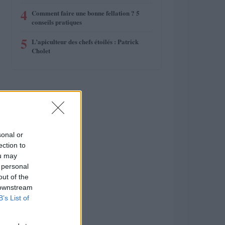
4
Comment faire une bonne fellation ? 5
conseils pratiques
5
L’apiculteur des chefs étoilés : Patrick
Cholet
sonal or
ection to
ou may
 personal
out of the
 downstream
B’s List of