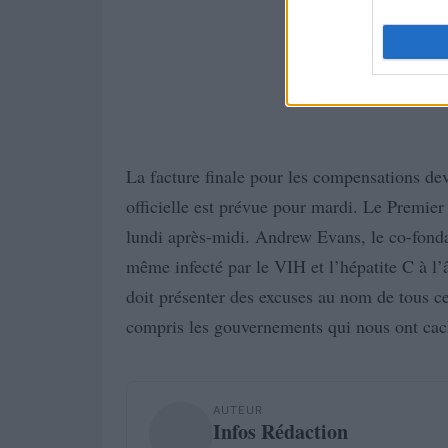
La facture finale pour les compensations devr
officielle est prévue pour mardi. Le Premier
lundi après-midi. Andrew Evans, le co-fond
même infecté par le VIH et l’hépatite C à l
doit présenter des excuses au nom de tous ce
compris les gouvernements qui nous ont cach
AUTEUR
Infos Rédaction