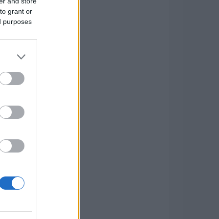
er and store
to grant or
ed purposes