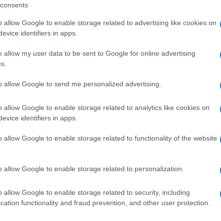
consents
e secteur médical, l’administration publique et les
iers de personnes à travers le pays.
o allow Google to enable storage related to advertising like cookies on
evice identifiers in apps.
soulevée en 2022, après la publication d’un rapport
o allow my user data to be sent to Google for online advertising
t exhorté le gouvernement à payer immédiatement des
s.
 des investigations. Le gouvernement avait par la suite
to allow Google to send me personalized advertising.
es (119 000 euros) à plusieurs milliers de personnes.
o allow Google to enable storage related to analytics like cookies on
evice identifiers in apps.
o allow Google to enable storage related to functionality of the website
o allow Google to enable storage related to personalization.
o allow Google to enable storage related to security, including
cation functionality and fraud prevention, and other user protection.