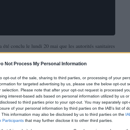
a été conclu le lundi 20 mai que les autorités sanitaires
gigantesque scandale du sang infecté, qui a causé près de
s 1970 et 1990. Le scandale a vu des milliers de
o Not Process My Personal Information
e C et le VIH suite à des transfusions sanguines sur une
to opt-out of the sale, sharing to third parties, or processing of your per
rian Langstaff, qui a présidé l’enquête, a affirmé dans
formation for targeted advertising by us, please use the below opt-out s
 grandement évité ».
r selection. Please note that after your opt-out request is processed y
eing interest-based ads based on personal information utilized by us or
disclosed to third parties prior to your opt-out. You may separately opt-
losure of your personal information by third parties on the IAB’s list of
. This information may also be disclosed by us to third parties on the
IA
Participants
that may further disclose it to other third parties.