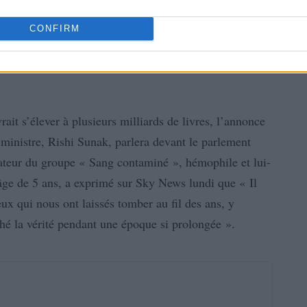
CONFIRM
ait s’élever à plusieurs milliards de livres, l’annonce
 ministre, Rishi Sunak, parlera devant le parlement
ateur du groupe « Sang contaminé », hémophile et lui-
’âge de 5 ans, a exprimé sur Sky News lundi que « Il
ux qui nous ont laissés tomber au fil des ans, y
é la vérité pendant une époque si prolongée ».