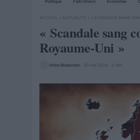
Politique
Faits Divers
Economie
C
ACCUEIL
»
ACTUALITÉ
»
« SCANDALE SANG CON
« Scandale sang c
Royaume-Uni »
Infos Rédaction
·
20 mai 2024
· 2 min