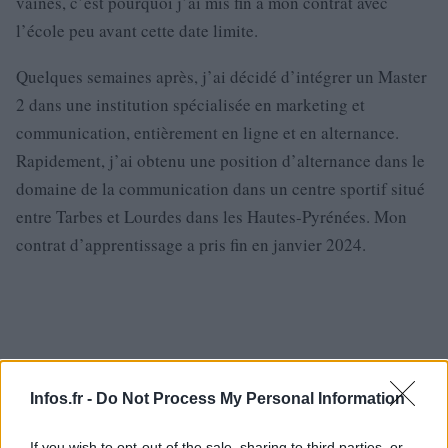
vaines, c’est pourquoi j’ai mis fin à mon contrat avec
l’école peu avant cette date limite.
Quelques semaines après, j’ai décidé d’intégrer un Master
2 dans une institution spécialisée en marketing et
communication, entièrement en ligne et en alternance.
Rapidement, j’ai obtenu une position d’alternance dans le
domaine de la communication dans un centre sportif situé
entre Tarbes et Lourdes dans les Hautes-Pyrénées. Mon
contrat d’apprentissage a pris fin en janvier 2024.
Infos.fr -
Do Not Process My Personal Information
If you wish to opt-out of the sale, sharing to third parties, or