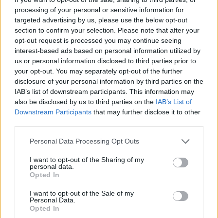
processing of your personal or sensitive information for
targeted advertising by us, please use the below opt-out
section to confirm your selection. Please note that after your
opt-out request is processed you may continue seeing
interest-based ads based on personal information utilized by
us or personal information disclosed to third parties prior to
your opt-out. You may separately opt-out of the further
disclosure of your personal information by third parties on the
Mes collègues ont eu l’opportunité de continuer dans les
IAB’s list of downstream participants. This information may
entreprises où ils étaient en alternance. Pour ma part, je
also be disclosed by us to third parties on the
IAB’s List of
Downstream Participants
that may further disclose it to other
n’ai pas désiré étendre l’expérience puisque je ne me
third parties.
plaisais pas dans l’environnement de travail ni dans les
Please note that this website/app uses one or more Google
Personal Data Processing Opt Outs
tâches assignées. Le 7 février, je me suis donc présenté à
services and may gather and store information including but
nouveau chez France Travail.
not limited to your visit or usage behaviour. You may click to
I want to opt-out of the Sharing of my
personal data.
grant or deny consent to Google and its third-party tags to
Opted In
J’ai touché ma première allocation en avril pour le mois de
use your data for below specified purposes in below Google
consent section.
mars, dont le total était de 344,77 euros. C’est-à-dire 100
I want to opt-out of the Sale of my
Personal Data.
euros de moins que le montant prévu. Mon dossier
Opted In