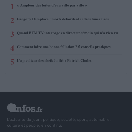
1
« Ampleur des fuites d’eau ville par ville »
2
Grégory Delaplace : morts débordent cadres funéraires
3
Quand BFM TV interroge en direct un témoin qui n’a rien vu
4
Comment faire une bonne fellation ? 5 conseils pratiques
5
L’apiculteur des chefs étoilés : Patrick Cholet
L'actualité du jour : politique, société, sport, automobile,
culture et people, en continu.