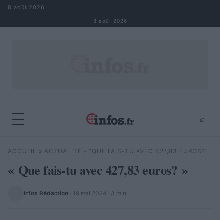
Aller au contenu
8 août 2026
8 août 2026
⌕
×
⌕
ACCUEIL
»
ACTUALITÉ
»
“QUE FAIS-TU AVEC 427,83 EUROS?”
Rechercher
« Que fais-tu avec 427,83 euros? »
Infos Rédaction
·
19 mai 2024
· 3 min