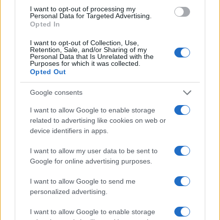
indiquait clairement: « Votre allocation journalière sera de
I want to opt-out of processing my
14,99 euros et 449,70 euros pour un mois de 30 jours ».
Personal Data for Targeted Advertising.
Opted In
Certaines situations me laissent perplexe.
I want to opt-out of Collection, Use,
Retention, Sale, and/or Sharing of my
Il vous reste à lire 55.7% de cet article. La suite est
Personal Data that Is Unrelated with the
Purposes for which it was collected.
réservée aux abonnés.
Opted Out
Google consents
I want to allow Google to enable storage
related to advertising like cookies on web or
device identifiers in apps.
I want to allow my user data to be sent to
Google for online advertising purposes.
I want to allow Google to send me
personalized advertising.
I want to allow Google to enable storage