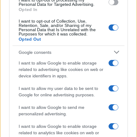
I want to opt-out of processing my
Personal Data for Targeted Advertising.
commande pour leur élimination.
Opted In
La lecture complète de cet article nécessite un
I want to opt-out of Collection, Use,
Retention, Sale, and/or Sharing of my
abonnement, avec encore 55,43% du contenu à découvrir.
Personal Data that Is Unrelated with the
Purposes for which it was collected.
Opted Out
Google consents
I want to allow Google to enable storage
related to advertising like cookies on web or
device identifiers in apps.
I want to allow my user data to be sent to
Google for online advertising purposes.
I want to allow Google to send me
personalized advertising.
I want to allow Google to enable storage
related to analytics like cookies on web or