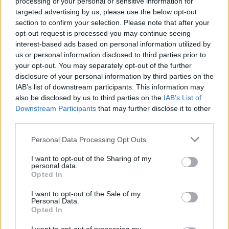
processing of your personal or sensitive information for
targeted advertising by us, please use the below opt-out
section to confirm your selection. Please note that after your
opt-out request is processed you may continue seeing
interest-based ads based on personal information utilized by
Marcola et les trois criminels font partie de la direction du
us or personal information disclosed to third parties prior to
PCC, un sorte de secrétariat général du crime comprenant
your opt-out. You may separately opt-out of the further
huit à douze membres et baptisé « Sintonia Final ». Tous
disclosure of your personal information by third parties on the
IAB’s list of downstream participants. This information may
sont actuellement détenus dans des prisons fédérales, d’où
also be disclosed by us to third parties on the
IAB’s List of
ils dirigent facilement leur vaste organisation criminelle.
Downstream Participants
that may further disclose it to other
Marcola est en train de purger une peine de prison
third parties.
cumulative de 342 ans.
Please note that this website/app uses one or more Google
Personal Data Processing Opt Outs
services and may gather and store information including but
Représentant le PCC aux yeux du grand public depuis un
not limited to your visit or usage behaviour. You may click to
I want to opt-out of the Sharing of my
personal data.
quart de siècle, cet homme est considéré comme l’un des
grant or deny consent to Google and its third-party tags to
Opted In
use your data for below specified purposes in below Google
individus les plus puissants du Brésil. Âgé de 56 ans, il
consent section.
I want to opt-out of the Sale of my
n’est pas prêt de renoncer à ce statut. Selon les forces de
Personal Data.
Opted In
l’ordre, Marcola aurait émis une contre directive visant à
exclure les trois rebelles du groupe et de passer la