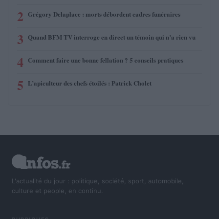
2
Grégory Delaplace : morts débordent cadres funéraires
3
Quand BFM TV interroge en direct un témoin qui n’a rien vu
4
Comment faire une bonne fellation ? 5 conseils pratiques
5
L’apiculteur des chefs étoilés : Patrick Cholet
L'actualité du jour : politique, société, sport, automobile,
culture et people, en continu.