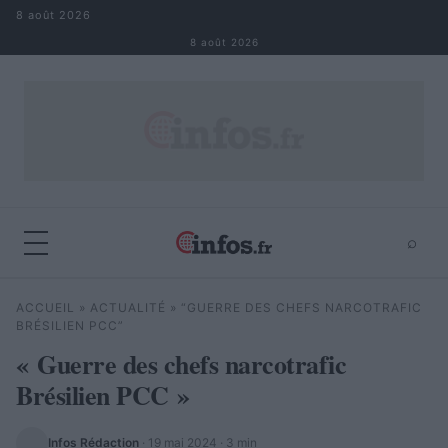
Aller au contenu
8 août 2026
8 août 2026
⌕
×
⌕
ACCUEIL
»
ACTUALITÉ
»
“GUERRE DES CHEFS NARCOTRAFIC
Rechercher
BRÉSILIEN PCC”
« Guerre des chefs narcotrafic
Brésilien PCC »
Infos Rédaction
·
19 mai 2024
· 3 min