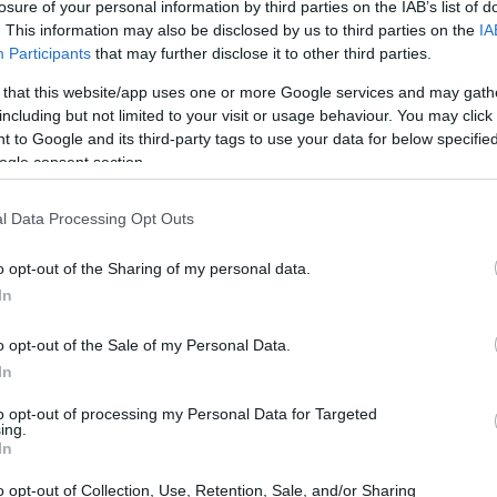
losure of your personal information by third parties on the IAB’s list of
. This information may also be disclosed by us to third parties on the
IA
Participants
that may further disclose it to other third parties.
 that this website/app uses one or more Google services and may gath
including but not limited to your visit or usage behaviour. You may click 
 to Google and its third-party tags to use your data for below specifi
ogle consent section.
l Data Processing Opt Outs
o opt-out of the Sharing of my personal data.
ion face à l’incapacité de se faire entendre auprès des
In
ôpital depuis six ans, situé dans un des départements les
ésert médical ». Les nouveaux tarifs récemment
o opt-out of the Sale of my Personal Data.
mentation de seulement 0,3 % pour son secteur,
In
ne sont pas acceptables.
to opt-out of processing my Personal Data for Targeted
ing.
In
 lucratif, son hôpital, qui dispose d’environ 200 lits
o opt-out of Collection, Use, Retention, Sale, and/or Sharing
’a pas réalisé de bénéfices depuis un certain temps.