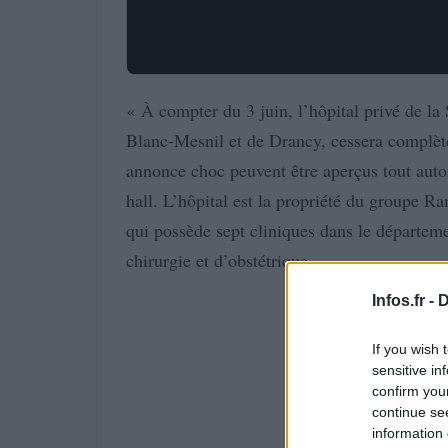
« À compter du 3 juin, l’hôpital privé de l
Blanc-Mesnil et de Drancy, cessera complètem
annonce choc peuvent être aperçus tout auto
hall. L’hôpital est la propriété du groupe R
qui possède sept cliniques dans le départeme
chirurgie et d’obstétrique.
Infos.fr -
D
If you wish 
sensitive in
confirm you
continue se
information 