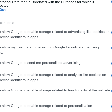
ersonal Data that Is Unrelated with the Purposes for which it
lected.
nique, avec une activité chirurgicale importante, neuf
Out
acité, une grande maternité de niveau « 2b » (capable
ervice de soins intensifs néonatals), et un service
consents
o allow Google to enable storage related to advertising like cookies on
evice identifiers in apps.
ot met en évidence les chiffres déficitaires apparents :
o allow my user data to be sent to Google for online advertising
ercice 2020-2021 (le budget est estimé sur une base
s.
illions d’euros pour 2021-2022 et 7,6 millions d’euros
to allow Google to send me personalized advertising.
tion financière préoccupante par rapport à son chiffre
hausse du coût de l’électricité, des fournitures
o allow Google to enable storage related to analytics like cookies on
 les choses compliquées. « Tout est devenu plus
evice identifiers in apps.
tés après la crise du Covid-19 ne s’est pas avérée facile
o allow Google to enable storage related to functionality of the website
Cependant, il précise que le retour au niveau pré-crise
o allow Google to enable storage related to personalization.
e son chiffre d’affaires est générée par la maternité, un