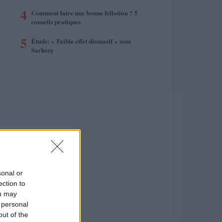
4
Comment faire une bonne fellation ? 5
conseils pratiques
5
Étude: « Faible effet dissuasif » sous
Sarkozy
sonal or
ection to
ou may
 personal
out of the