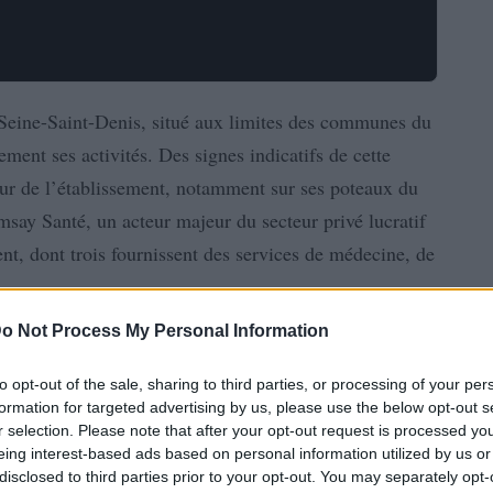
a Seine-Saint-Denis, situé aux limites des communes du
ent ses activités. Des signes indicatifs de cette
ur de l’établissement, notamment sur ses poteaux du
amsay Santé, un acteur majeur du secteur privé lucratif
nt, dont trois fournissent des services de médecine, de
o Not Process My Personal Information
to opt-out of the sale, sharing to third parties, or processing of your per
formation for targeted advertising by us, please use the below opt-out s
r selection. Please note that after your opt-out request is processed y
eing interest-based ads based on personal information utilized by us or
disclosed to third parties prior to your opt-out. You may separately opt-