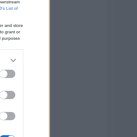
 downstream
B’s List of
er and store
to grant or
ed purposes