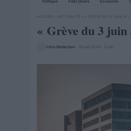
Politique
Faits Divers
Economie
C
ACCUEIL
»
ACTUALITÉ
»
« GRÈVE DU 3 JUIN À L
« Grève du 3 juin 
Infos Rédaction
·
19 mai 2024
· 3 min