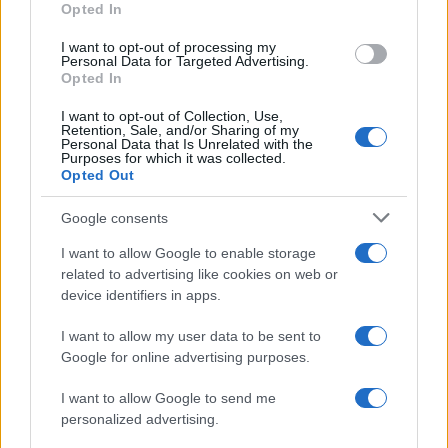
Opted In
appareil
de l’
.
bien
Les fabricants l’ont
I want to opt-out of processing my
compris, mais vous voilà informé
Personal Data for Targeted Advertising.
!
Opted In
I want to opt-out of Collection, Use,
Retention, Sale, and/or Sharing of my
Personal Data that Is Unrelated with the
Purposes for which it was collected.
AUTEUR
Opted Out
Infos.fr Unit
Google consents
I want to allow Google to enable storage
related to advertising like cookies on web or
device identifiers in apps.
I want to allow my user data to be sent to
Google for online advertising purposes.
I want to allow Google to send me
personalized advertising.