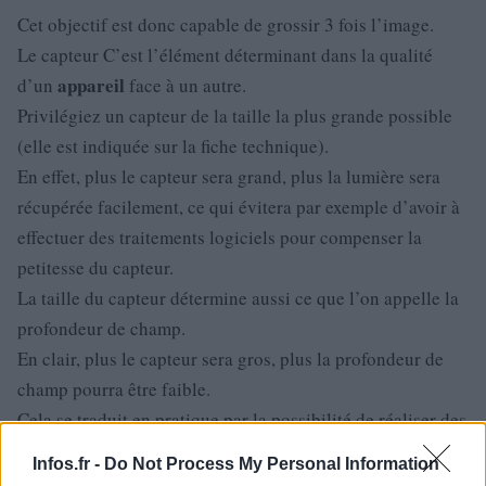
Cet objectif est donc capable de grossir 3 fois l’image.
Le capteur C’est l’élément déterminant dans la qualité
appareil
d’un
face à un autre.
Privilégiez un capteur de la taille la plus grande possible
(elle est indiquée sur la fiche technique).
En effet, plus le capteur sera grand, plus la lumière sera
récupérée facilement, ce qui évitera par exemple d’avoir à
effectuer des traitements logiciels pour compenser la
petitesse du capteur.
La taille du capteur détermine aussi ce que l’on appelle la
profondeur de champ.
En clair, plus le capteur sera gros, plus la profondeur de
champ pourra être faible.
Cela se traduit en pratique par la possibilité de réaliser des
portraits en ayant l’arrière plan du sujet flou, ce qui est du
Infos.fr -
Do Not Process My Personal Information
plus bel effet, mais impossible à réaliser avec un petit