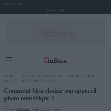
Aller au contenu
9 août 2026
9 août 2026
⌕
×
⌕
ACCUEIL
»
ACTUALITÉ
»
COMMENT BIEN CHOISIR SON
Rechercher
APPAREIL PHOTO NUMÉRIQUE ?
Comment bien choisir son appareil
photo numérique ?
Infos.fr Unit
·
21 mars 2020
· 3 min