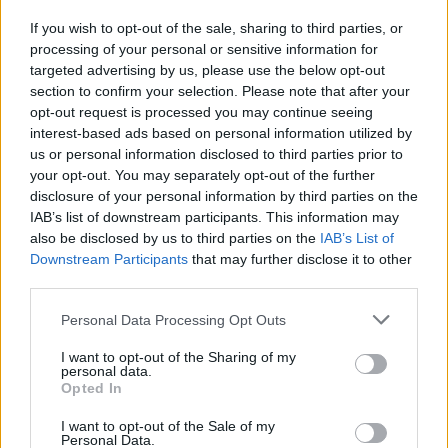
capteur.
If you wish to opt-out of the sale, sharing to third parties, or
Bonne résolution Exprimée en mégapixels, elle
processing of your personal or sensitive information for
targeted advertising by us, please use the below opt-out
correspond au nombre de pixels que comporte chaque
section to confirm your selection. Please note that after your
cliché.
opt-out request is processed you may continue seeing
photo
Par exemple, 14 mégapixels signifie que chaque
interest-based ads based on personal information utilized by
us or personal information disclosed to third parties prior to
prise comportera 14 millions de pixels.
your opt-out. You may separately opt-out of the further
photo
Plus ce nombre est élevé, plus la qualité de la
lors
disclosure of your personal information by third parties on the
du tirage sera bonne.
IAB’s list of downstream participants. This information may
also be disclosed by us to third parties on the
IAB’s List of
Attention toutefois, le fait d’avoir autant de pixels que
Downstream Participants
that may further disclose it to other
dans cet exemple n’a pas de réel intérêt lorsqu’il s’agit
third parties.
d’imprimer en format classique 10×15 cm.
Please note that this website/app uses one or more Google
Personal Data Processing Opt Outs
8 mégapixels sont largement suffisants pour une utilisation
services and may gather and store information including but
courante.
not limited to your visit or usage behaviour. You may click to
I want to opt-out of the Sharing of my
personal data.
grant or deny consent to Google and its third-party tags to
Ne vous laissez pas charmer par l’argumentaire de la
Opted In
use your data for below specified purposes in below Google
résolution élevée.
consent section.
I want to opt-out of the Sale of my
Privilégiez l’optique et le capteur plutôt que la résolution
Personal Data.