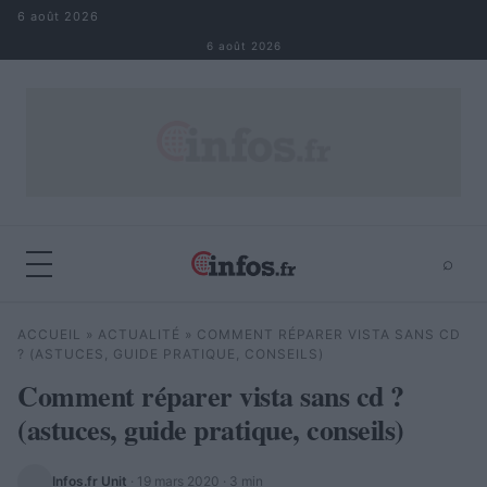
Aller au contenu
6 août 2026
6 août 2026
⌕
×
⌕
ACCUEIL
»
ACTUALITÉ
»
COMMENT RÉPARER VISTA SANS CD
Rechercher
? (ASTUCES, GUIDE PRATIQUE, CONSEILS)
Comment réparer vista sans cd ?
(astuces, guide pratique, conseils)
Infos.fr Unit
·
19 mars 2020
· 3 min