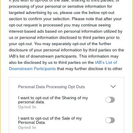
If you wish to opt-out of the sale, sharing to third parties, or
même version que la vôtre (indiquée sur l’étiquette
processing of your personal or sensitive information for
targeted advertising by us, please use the below opt-out
Microsoft apposée sur votre pc).
section to confirm your selection. Please note that after your
L’activation se faisant bien sûr par votre clef, indiquée sur
opt-out request is processed you may continue seeing
la même étiquette.
interest-based ads based on personal information utilized by
us or personal information disclosed to third parties prior to
Le résultat n’est pas garanti, surtout s’il s’agit d’un disque
your opt-out. You may separately opt-out of the further
de restauration personnel.
disclosure of your personal information by third parties on the
Un CD en dernier recours Vous avez hanté les forums,
IAB’s list of downstream participants. This information may
also be disclosed by us to third parties on the
IAB’s List of
comment
écumé «
réparer mon ordi en trois leçons ? »,
Downstream Participants
that may further disclose it to other
mais rien à faire… Ultime solution : contactez le SAV de la
third parties.
marque de votre pc, et demander un CD de réinstallation.
Please note that this website/app uses one or more Google
Personal Data Processing Opt Outs
Gratuit lorsque votre pc est encore sous garantie.
services and may gather and store information including but
Il est facturé, à titre d’exemple, 60€ chez Acer (prix
not limited to your visit or usage behaviour. You may click to
I want to opt-out of the Sharing of my
personal data.
grant or deny consent to Google and its third-party tags to
constaté au mois d’avril).
Opted In
use your data for below specified purposes in below Google
Vous devrez simplement fournir l’identification de votre
consent section.
I want to opt-out of the Sale of my
ordinateur.
Personal Data.
Opted In
Solution radicale, mais qui peut vous épargner des heures