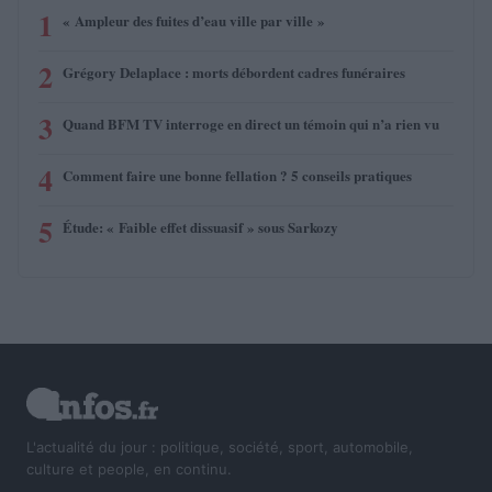
1
« Ampleur des fuites d’eau ville par ville »
2
Grégory Delaplace : morts débordent cadres funéraires
3
Quand BFM TV interroge en direct un témoin qui n’a rien vu
4
Comment faire une bonne fellation ? 5 conseils pratiques
5
Étude: « Faible effet dissuasif » sous Sarkozy
L'actualité du jour : politique, société, sport, automobile,
culture et people, en continu.