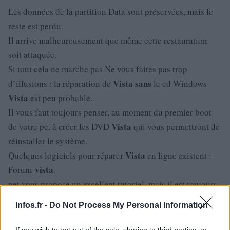
Les données de la partition Data sont préservées, mais le
reste est perdu.
Il arrive malheureusement que même cette restauration
soit attaquée.
Si tout cela ne marche pas Ne vous faites pas trop
Vista
sans
d’illusions : la réparation de
le cd Windows
Vista
est peu probable.
Il vous faut toujours penser, au moment du premier boot
Vista
de votre pc, à créer les DVD
qui vous permettront de
réinstaller le système.
Vista
Quelques logiciels pour réparer
en ligne existent :
vista
Forum-
.
net vous propose un excellent tutoriel, mais il est toujours
préférable de faire confiance à vos propres CDs ! Vous
Infos.fr -
Do Not Process My Personal Information
Vista
pouvez tenter d’emprunter le CD
d’une
connaissance, en vous assurant qu’il s’agit bien de la