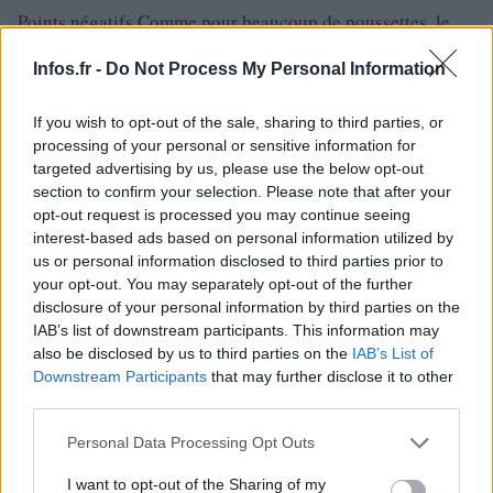
Points négatifs Comme pour beaucoup de poussettes, le
poussette
panier situé sous la
est petit et a une capacité
Infos.fr -
Do Not Process My Personal Information
réduite.
Il faut donc porter son sac à langer ou trouver un moyen de
If you wish to opt-out of the sale, sharing to third parties, or
sur
poussette
le coincer
la
.
processing of your personal or sensitive information for
targeted advertising by us, please use the below opt-out
La garantie du produit est de 2 ans, ce qui est court, et
section to confirm your selection. Please note that after your
passé cette période il faut commander les pièces de
opt-out request is processed you may continue seeing
rechange, ce qui n’est pas la solution la plus simple et la
interest-based ads based on personal information utilized by
us or personal information disclosed to third parties prior to
plus économique.
your opt-out. You may separately opt-out of the further
disclosure of your personal information by third parties on the
IAB’s list of downstream participants. This information may
also be disclosed by us to third parties on the
IAB’s List of
AUTEUR
Downstream Participants
that may further disclose it to other
Infos.fr Unit
third parties.
Please note that this website/app uses one or more Google
Personal Data Processing Opt Outs
services and may gather and store information including but
not limited to your visit or usage behaviour. You may click to
I want to opt-out of the Sharing of my