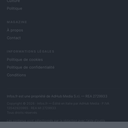
Culture
Politique
MAGAZINE
À propos
Contact
INFORMATIONS LÉGALES
Politique de cookies
Politique de confidentialité
Conditions
Infos.fr est une propriété de AdHub Media S.r.l. — REA 2729933
Copyright © 2026 · Infos.fr — Édité en Italie par
AdHub Media
· P.IVA
13542920965 · REA MI 2729933
Tous droits réservés
Les contenus sont sélectionnés par la rédaction avec l'aide d'outils
numériques et réalisés en collaboration avec des auteurs indépendants.