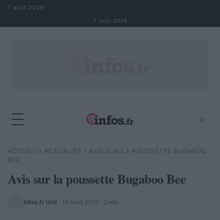
Aller au contenu
7 août 2026
7 août 2026
⌕
×
⌕
ACCUEIL
»
ACTUALITÉ
»
AVIS SUR LA POUSSETTE BUGABOO
Rechercher
BEE
Avis sur la poussette Bugaboo Bee
Infos.fr Unit
·
19 mars 2020
· 2 min