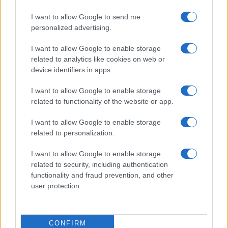
ACTUALITÉ
I want to allow Google to send me
personalized advertising.
I want to allow Google to enable storage
related to analytics like cookies on web or
device identifiers in apps.
I want to allow Google to enable storage
related to functionality of the website or app.
I want to allow Google to enable storage
Rétablir la Sécurité Après un Cambriolage : Solutions Rapides
related to personalization.
et Efficaces de La Clé du 16 à Paris
Infos Rédaction · 12 Déc 2024
I want to allow Google to enable storage
related to security, including authentication
functionality and fraud prevention, and other
ACTUALITÉ
user protection.
CONFIRM