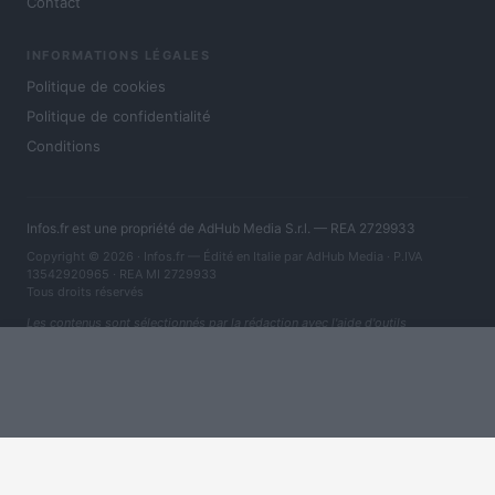
Contact
INFORMATIONS LÉGALES
Politique de cookies
Politique de confidentialité
Conditions
Infos.fr est une propriété de AdHub Media S.r.l. — REA 2729933
Copyright © 2026 · Infos.fr — Édité en Italie par
AdHub Media
· P.IVA
13542920965 · REA MI 2729933
Tous droits réservés
Les contenus sont sélectionnés par la rédaction avec l'aide d'outils
numériques et réalisés en collaboration avec des auteurs indépendants.