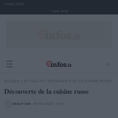
Aller au contenu
7 août 2026
7 août 2026
⌕
×
⌕
ACCUEIL
»
ACTUALITÉ
»
DÉCOUVERTE DE LA CUISINE RUSSE
Rechercher
Découverte de la cuisine russe
Infos.fr Unit
·
18 mars 2020
· 2 min