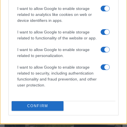
I want to allow Google to enable storage
related to analytics like cookies on web or
device identifiers in apps.
I want to allow Google to enable storage
Rétablir la Sécurité Après un Cambriolage : Solutions Rapides
related to functionality of the website or app.
et Efficaces de La Clé du 16 à Paris
Infos Rédaction · 12 Déc 2024
I want to allow Google to enable storage
related to personalization.
ACTUALITÉ
I want to allow Google to enable storage
related to security, including authentication
functionality and fraud prevention, and other
user protection.
CONFIRM