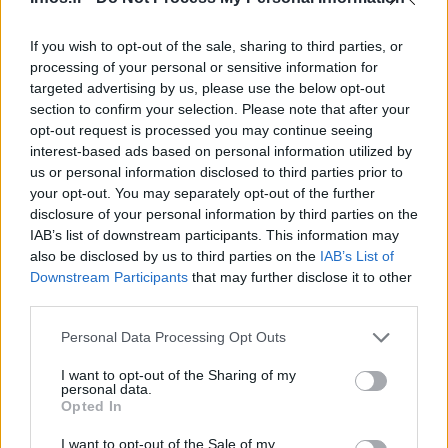
succulent ! Desserts La vatrouchka est un dessert typique
russe
.
If you wish to opt-out of the sale, sharing to third parties, or
Composée de fromage blanc, de raisins secs ou de fruits,
processing of your personal or sensitive information for
ce gâteau vous délecte les pupilles tant son goût atypique
targeted advertising by us, please use the below opt-out
section to confirm your selection. Please note that after your
est incroyablement savoureux.
opt-out request is processed you may continue seeing
interest-based ads based on personal information utilized by
us or personal information disclosed to third parties prior to
your opt-out. You may separately opt-out of the further
AUTEUR
Infos.fr Unit
disclosure of your personal information by third parties on the
IAB’s list of downstream participants. This information may
also be disclosed by us to third parties on the
IAB’s List of
Downstream Participants
that may further disclose it to other
third parties.
Please note that this website/app uses one or more Google
Personal Data Processing Opt Outs
services and may gather and store information including but
not limited to your visit or usage behaviour. You may click to
I want to opt-out of the Sharing of my
personal data.
grant or deny consent to Google and its third-party tags to
Opted In
use your data for below specified purposes in below Google
consent section.
I want to opt-out of the Sale of my