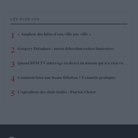
LES PLUS LUS
1
« Ampleur des fuites d’eau ville par ville »
2
Grégory Delaplace : morts débordent cadres funéraires
3
Quand BFM TV interroge en direct un témoin qui n’a rien vu
4
Comment faire une bonne fellation ? 5 conseils pratiques
5
L’apiculteur des chefs étoilés : Patrick Cholet