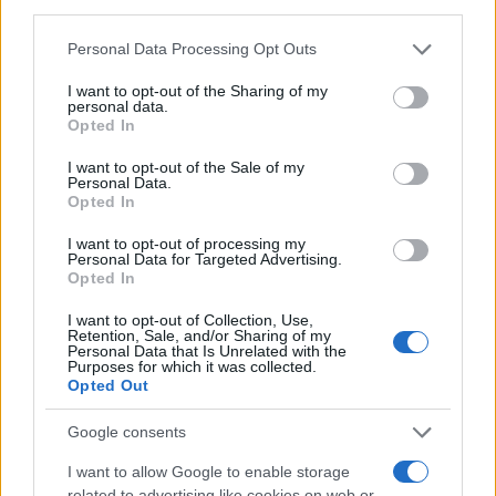
third parties.
Please note that this website/app uses one or more Google
Personal Data Processing Opt Outs
services and may gather and store information including but
AUTEUR
not limited to your visit or usage behaviour. You may click to
I want to opt-out of the Sharing of my
Infos Rédaction
personal data.
grant or deny consent to Google and its third-party tags to
Opted In
use your data for below specified purposes in below Google
consent section.
I want to opt-out of the Sale of my
Personal Data.
Opted In
I want to opt-out of processing my
Personal Data for Targeted Advertising.
Opted In
I want to opt-out of Collection, Use,
Retention, Sale, and/or Sharing of my
Personal Data that Is Unrelated with the
Purposes for which it was collected.
Opted Out
Google consents
I want to allow Google to enable storage
related to advertising like cookies on web or