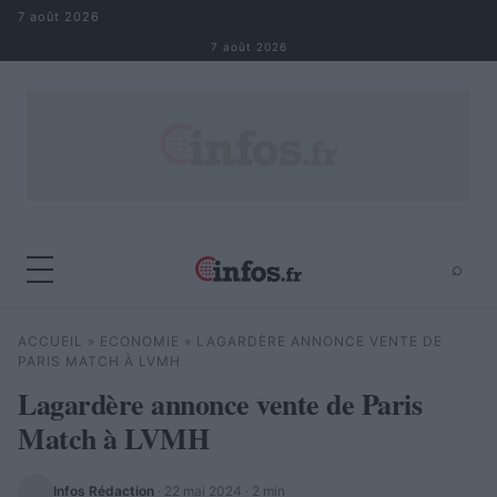
Aller au contenu
7 août 2026
7 août 2026
⌕
×
⌕
ACCUEIL
»
ECONOMIE
»
LAGARDÈRE ANNONCE VENTE DE
Rechercher
PARIS MATCH À LVMH
Lagardère annonce vente de Paris
Match à LVMH
Infos Rédaction
·
22 mai 2024
· 2 min