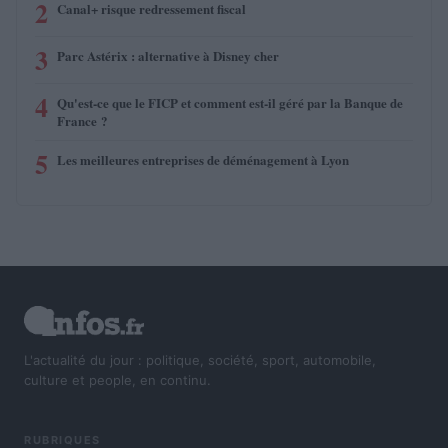
2
Canal+ risque redressement fiscal
3
Parc Astérix : alternative à Disney cher
4
Qu'est-ce que le FICP et comment est-il géré par la Banque de
France ?
5
Les meilleures entreprises de déménagement à Lyon
L'actualité du jour : politique, société, sport, automobile,
culture et people, en continu.
RUBRIQUES