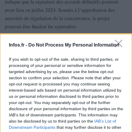
indique que la signature des accords définitifs pourrait
avoir lieu en juillet 2024. Soumis à l’approbation des
autorités de régulation de la concurrence, le projet
pourrait être finalisé fin septembre.
Bernard Arnault, déjà propriétaire des journaux Le
Infos.fr -
Do Not Process My Personal Information
Parisien et Les Echos et actionnaire de Lagardère,
manifeste depuis longtemps son intérêt pour
If you wish to opt-out of the sale, sharing to third parties, or
l’hebdomadaire, pour lequel il avait fait une proposition
processing of your personal or sensitive information for
targeted advertising by us, please use the below opt-out
en 2021. Arnaud Lagardère, ancien patron du groupe qui
section to confirm your selection. Please note that after your
porte son nom et racheté fin novembre par Vivendi, avait
opt-out request is processed you may continue seeing
déclaré en avril lors d’une assemblée générale que cette
interest-based ads based on personal information utilized by
us or personal information disclosed to third parties prior to
offre était difficile à refuser, même si elle lui déchirait le
your opt-out. You may separately opt-out of the further
cœur. Il avait démissionné de ses postes exécutifs peu
disclosure of your personal information by third parties on the
après, y compris celui de PDG, suite à une mise en examen
IAB’s list of downstream participants. This information may
also be disclosed by us to third parties on the
IAB’s List of
dans le cadre d’une enquête sur le financement de ses
Downstream Participants
that may further disclose it to other
dépenses personnelles par ses entreprises.