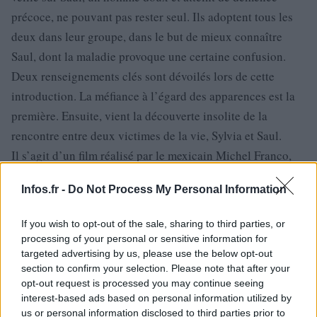
précoce, ne pouvant pas rester seul. Ils adoptent tous les
deux dans leur groupe, dans le but de mieux connaître
Saul, dont la maladie provoque une certaine confusion.
Deux renseignements clés sont dévoilés lors de cette
introduction. La méfiance à l’égard des apparences est la
première. Ensuite, vient la découverte insolite de la
rencontre entre deux victimes de la vie, Sylvia et Saul.
Il s’agit d’un film réalisé par le mexicain Michel Franco,
coproduit par les États-Unis et le Chili. Les acteurs
Infos.fr -
Do Not Process My Personal Information
principaux sont Jessica Chastain, Peter Sarsgaard, Brooke
Timber, et Merritt Wever. Le film dure 1 heure and 40
If you wish to opt-out of the sale, sharing to third parties, or
minutes.
processing of your personal or sensitive information for
targeted advertising by us, please use the below opt-out
« La Belle de Gaza » suit un sujet différent, navigant dans
section to confirm your selection. Please note that after your
opt-out request is processed you may continue seeing
la vie de Nathalie, une femme trans palestinienne à Tel-
interest-based ads based on personal information utilized by
Aviv. Elle et d’autres femmes trans illuminent la nuit de
us or personal information disclosed to third parties prior to