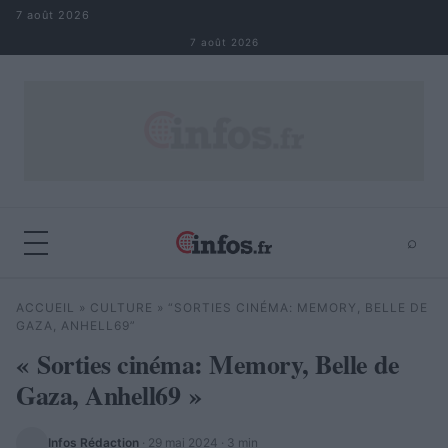
Aller au contenu
7 août 2026
7 août 2026
⌕
×
⌕
ACCUEIL
»
CULTURE
»
“SORTIES CINÉMA: MEMORY, BELLE DE
Rechercher
GAZA, ANHELL69”
« Sorties cinéma: Memory, Belle de
Gaza, Anhell69 »
Infos Rédaction
·
29 mai 2024
· 3 min