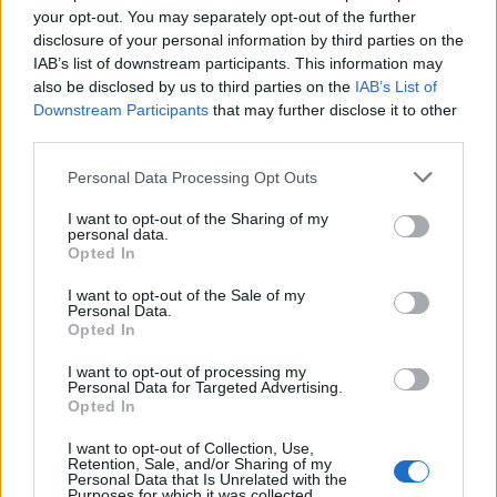
Tel-Aviv, étincelantes sous les phares de voitures. Une
your opt-out. You may separately opt-out of the further
disclosure of your personal information by third parties on the
rumeur raconte que Nathalie aurait fait le voyage depuis
IAB’s list of downstream participants. This information may
Gaza. Bien que possiblement un mythe, cela sert de base
also be disclosed by us to third parties on the
IAB’s List of
pour un film incandescent : « La Belle de Gaza », réalisé
Downstream Participants
that may further disclose it to other
third parties.
par Yolande Zauberman. Le tournage a eu lieu avant les
attaques du Hamas contre Israël, le 7 octobre 2023, et le
Please note that this website/app uses one or more Google
Personal Data Processing Opt Outs
services and may gather and store information including but
documentaire a été présenté lors d’une session spéciale au
not limited to your visit or usage behaviour. You may click to
I want to opt-out of the Sharing of my
Festival de Cannes, le 22 mai.
personal data.
grant or deny consent to Google and its third-party tags to
Opted In
use your data for below specified purposes in below Google
consent section.
I want to opt-out of the Sale of my
Personal Data.
Opted In
I want to opt-out of processing my
Personal Data for Targeted Advertising.
Opted In
I want to opt-out of Collection, Use,
Retention, Sale, and/or Sharing of my
Personal Data that Is Unrelated with the
Purposes for which it was collected.