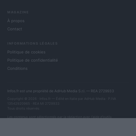
MAGAZINE
À propos
Contact
INFORMATIONS LÉGALES
Politique de cookies
Politique de confidentialité
Conditions
Infos.fr est une propriété de AdHub Media S.r.l. — REA 2729933
Copyright © 2026 · Infos.fr — Édité en Italie par
AdHub Media
· P.IVA
13542920965 · REA MI 2729933
Tous droits réservés
Les contenus sont sélectionnés par la rédaction avec l'aide d'outils
numériques et réalisés en collaboration avec des auteurs indépendants.