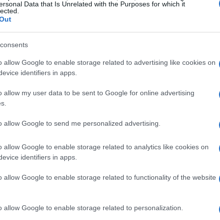
ersonal Data that Is Unrelated with the Purposes for which it
lected.
taient pour obtenir un poste de cadre dans une
Out
ired! », ou « Vous êtes viré ! » en français, fut
 battait des records d’audience. Ali Abbasi revient à
consents
 aperçu de l’esprit qui régnait dans l’émission.
o allow Google to enable storage related to advertising like cookies on
evice identifiers in apps.
rné à la perfection par Sebastian Stan) est employé
o allow my user data to be sent to Google for online advertising
ise dans la location de biens immobiliers.
s.
e enquête du département de la justice pour des
to allow Google to send me personalized advertising.
ataires noirs. Parmi les avocats qui sont assignés à
interprété de manière très Scorsesienne par Jeremy
o allow Google to enable storage related to analytics like cookies on
es 1950 en tant que conseiller du sénateur McCarthy.
evice identifiers in apps.
o allow Google to enable storage related to functionality of the website
gure paternelle de substitution qui, contrairement à
bitions et lui enseigne les règles du succès :
o allow Google to enable storage related to personalization.
ais se rendre ». L’apprenti surpassera rapidement le