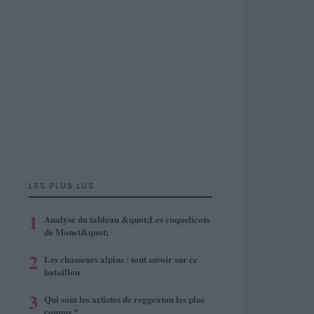
LES PLUS LUS
1
Analyse du tableau &quot;Les coquelicots
de Monet&quot;
2
Les chasseurs alpins : tout savoir sur ce
bataillon
3
Qui sont les artistes de reggeaton les plus
connus ?