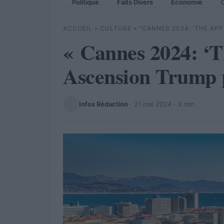
Politique
Faits Divers
Economie
C
ACCUEIL
»
CULTURE
»
“CANNES 2024: ‘THE AP
« Cannes 2024: ‘T
Ascension Trump 
Infos Rédaction
·
21 mai 2024
· 3 min