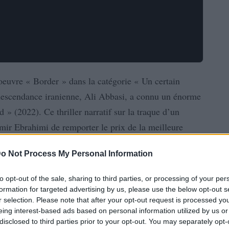
 oeuvre « Border » dans la catégorie « Un certain
 descendance iranienne, Ali Abbasi, a connu un énorme
» (2022). Ce thriller narratif sur la traque d’un
Amir Ebrahimi de remporter le prix de la meilleure
i revient avec son quatrième opus, « The Apprentice »,
o Not Process My Personal Information
ntionnelle, avec une production partiellement
Le film se concentre à 100% sur les premières années
to opt-out of the sale, sharing to third parties, or processing of your per
dent des États-Unis maintenant candidat pour un
formation for targeted advertising by us, please use the below opt-out s
r selection. Please note that after your opt-out request is processed y
u tribunal pénal de Manhattan pour diverses affaires
eing interest-based ads based on personal information utilized by us or
disclosed to third parties prior to your opt-out. You may separately opt-