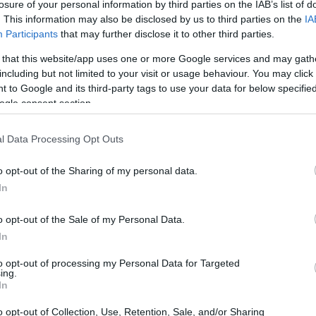
losure of your personal information by third parties on the IAB’s list of
. This information may also be disclosed by us to third parties on the
IA
Participants
that may further disclose it to other third parties.
 that this website/app uses one or more Google services and may gath
including but not limited to your visit or usage behaviour. You may click 
 to Google and its third-party tags to use your data for below specifi
ogle consent section.
l Data Processing Opt Outs
o opt-out of the Sharing of my personal data.
In
o opt-out of the Sale of my Personal Data.
In
to opt-out of processing my Personal Data for Targeted
ing.
In
as sur l’actualité récente de Trump. Le titre fait
u’il a produite et animée de 2004 à 2017, où des
o opt-out of Collection, Use, Retention, Sale, and/or Sharing