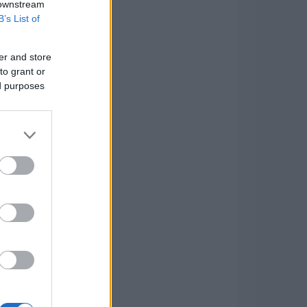
 downstream
B’s List of
er and store
to grant or
ed purposes