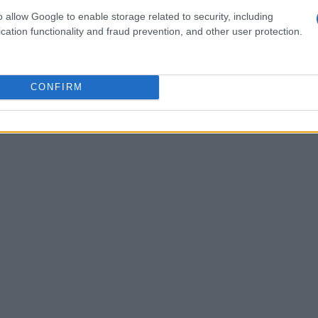
tale une fois sa fortune faite. Dorénavant un promoteur
o allow Google to enable storage related to security, including
ès grand. Pendant que l’économie américaine est en
cation functionality and fraud prevention, and other user protection.
Hotel de New York, un bâtiment délabré qu’il rénove à
 de prestige.
CONFIRM