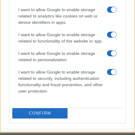
I want to allow Google to enable storage
related to analytics like cookies on web or
un peu de
Les rencontres d’Arles promettent cette année
device identifiers in apps.
lumière au bout de l’objectif
.
I want to allow Google to enable storage
related to functionality of the website or app.
AUTEUR
I want to allow Google to enable storage
Laetitia Bigot
related to personalization.
I want to allow Google to enable storage
related to security, including authentication
functionality and fraud prevention, and other
user protection.
CONFIRM