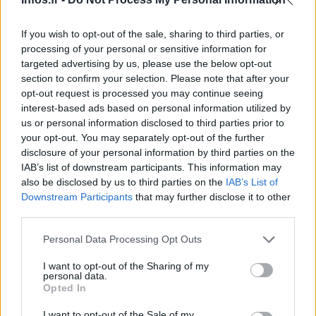
représentation de la masculinité
important dédié à la
depuis les années 60
50 artistes
. Cette série réunit près de
If you wish to opt-out of the sale, sharing to third parties, or
du monde entier
. Angle d’attaque fièrement illustré par
processing of your personal or sensitive information for
The Black Vanguard
l’exposition »
« , qui met en avant
targeted advertising by us, please use the below opt-out
représentation du corps noir
des images qui évoquent la
.
section to confirm your selection. Please note that after your
opt-out request is processed you may continue seeing
interest-based ads based on personal information utilized by
elui des horizons lointains
L’autre grand thème est c
. Pour
us or personal information disclosed to third parties prior to
invitation au voyage avec « Atlas »
ce dernier,
qui
your opt-out. You may separately opt-out of the further
8 jeunes artistes photographes et vidéastes
regroupe
qui
disclosure of your personal information by third parties on the
IAB’s list of downstream participants. This information may
Afrique du sud
Soudan
nous transporteront, en
, au
, au
also be disclosed by us to third parties on the
IAB’s List of
Chili
. En écho, focus sur l’œuvre du photographe sud-
Downstream Participants
that may further disclose it to other
Être
africain Pieter Hugo, avec sa série de portraits «
third parties.
présent
» qui nous conduira à travers le monde pour
Please note that this website/app uses one or more Google
Personal Data Processing Opt Outs
mettre en lumière sa pratique du portrait.
services and may gather and store information including but
not limited to your visit or usage behaviour. You may click to
I want to opt-out of the Sharing of my
personal data.
deux grandes
Deux expositions célèbrent par ailleurs
grant or deny consent to Google and its third-party tags to
Opted In
use your data for below specified purposes in below Google
dames de la photographie
. Une rétrospective inédite pour
consent section.
I want to opt-out of the Sale of my