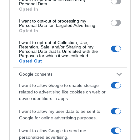
Sabine Weiss
un monument photographique avec
, lauréate
Personal Data.
Opted In
un hommage à
en 2019 du prix Women in motion et
Charlotte Pierrand
avec une exposition sur son travail
I want to opt-out of processing my
Personal Data for Targeted Advertising.
photographique souvent méconnu, composé des archives
Opted In
de l’artiste.
I want to opt-out of Collection, Use,
Retention, Sale, and/or Sharing of my
Personal Data that Is Unrelated with the
Purposes for which it was collected.
Opted Out
Google consents
I want to allow Google to enable storage
related to advertising like cookies on web or
device identifiers in apps.
I want to allow my user data to be sent to
Google for online advertising purposes.
I want to allow Google to send me
personalized advertising.