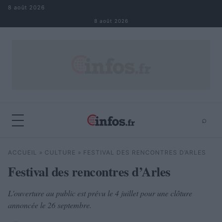
Aller au contenu
8 août 2026
8 août 2026
⌕
×
⌕
ACCUEIL
»
CULTURE
»
FESTIVAL DES RENCONTRES D’ARLES
Rechercher
Festival des rencontres d’Arles
L'ouverture au public est prévu le 4 juillet pour une clôture
annoncée le 26 septembre.