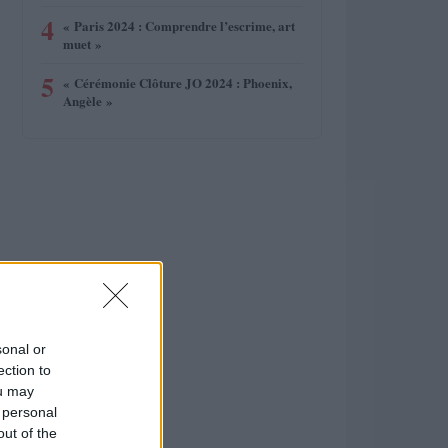
4
« Paris 2024 : Comprendre l’escrime, art
muet »
5
« Cérémonie Clôture JO 2024 : Phoenix,
Angèle »
sonal or
ection to
ou may
 personal
out of the