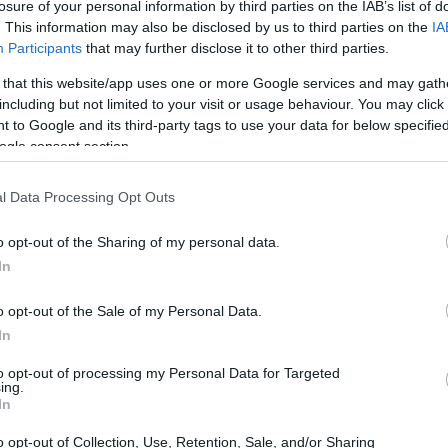
losure of your personal information by third parties on the IAB’s list of
. This information may also be disclosed by us to third parties on the
IA
Participants
that may further disclose it to other third parties.
 that this website/app uses one or more Google services and may gath
including but not limited to your visit or usage behaviour. You may click 
 to Google and its third-party tags to use your data for below specifi
ogle consent section.
e championnat 2024 de Formule 1, l’écart s’est réduit
l Data Processing Opt Outs
gner, y compris au Grand Prix des États-Unis à Austin
o opt-out of the Sharing of my personal data.
 saisons de domination par Max Verstappen, le titre se
In
o opt-out of the Sale of my Personal Data.
In
 avec 331 points, Max Verstappen traverse une
to opt-out of processing my Personal Data for Targeted
écrocher un quatrième titre consécutif – un exploit
ing.
In
ntre 2017 et 2020 – n’a remporté aucune course depuis
o opt-out of Collection, Use, Retention, Sale, and/or Sharing
ne).