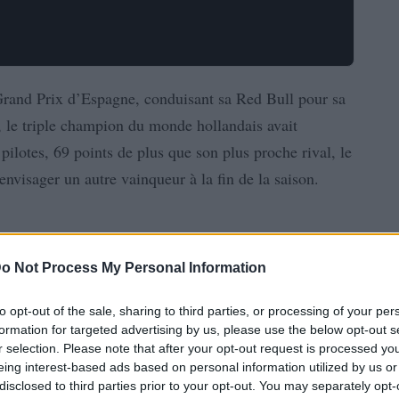
rand Prix d’Espagne, conduisant sa Red Bull pour sa
, le triple champion du monde hollandais avait
ilotes, 69 points de plus que son plus proche rival, le
’envisager un autre vainqueur à la fin de la saison.
o Not Process My Personal Information
to opt-out of the sale, sharing to third parties, or processing of your per
formation for targeted advertising by us, please use the below opt-out s
r selection. Please note that after your opt-out request is processed y
eing interest-based ads based on personal information utilized by us or
disclosed to third parties prior to your opt-out. You may separately opt-