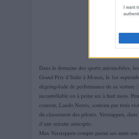
I want t
authenti
Dans le domaine des sports automobiles, le
Grand Prix d’Italie à Monza, le 1er septembr
dégringolade de performance de sa voiture : 
incontrôlable en à peine six à huit mois. Pe
coureur, Lando Norris, soutenu par trois vict
du classement des pilotes. Verstappen, dans
d’une retraite anticipée.
Max Verstappen compte parmi ses amis son ri