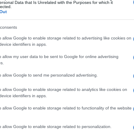
ersonal Data that Is Unrelated with the Purposes for which it
lected.
Out
sé huitième avec 144 points, ne l’a pas beaucoup aidé.
eure voiture du circuit. Red Bull a connu des départs
consents
s – par exemple, l’ingénieur-star Adrian Newey a
o allow Google to enable storage related to advertising like cookies on
l’affaire impliquant Christian Horner, le chef de
evice identifiers in apps.
ion de « comportement inapproprié » envers une
o allow my user data to be sent to Google for online advertising
série de huit Grands Prix sans victoire, ce qui ne
s.
to allow Google to send me personalized advertising.
o allow Google to enable storage related to analytics like cookies on
evice identifiers in apps.
o allow Google to enable storage related to functionality of the website
o allow Google to enable storage related to personalization.