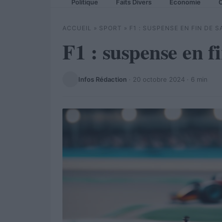
Politique
Faits Divers
Economie
C
ACCUEIL
»
SPORT
»
F1 : SUSPENSE EN FIN DE S
F1 : suspense en f
Infos Rédaction
·
20 octobre 2024
· 6 min