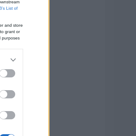
 downstream
B’s List of
er and store
to grant or
ed purposes