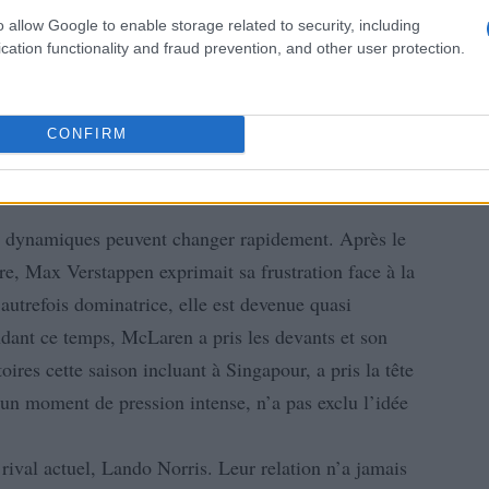
o allow Google to enable storage related to security, including
cation functionality and fraud prevention, and other user protection.
CONFIRM
s dynamiques peuvent changer rapidement. Après le
e, Max Verstappen exprimait sa frustration face à la
autrefois dominatrice, elle est devenue quasi
ndant ce temps, McLaren a pris les devants et son
oires cette saison incluant à Singapour, a pris la tête
 un moment de pression intense, n’a pas exclu l’idée
val actuel, Lando Norris. Leur relation n’a jamais