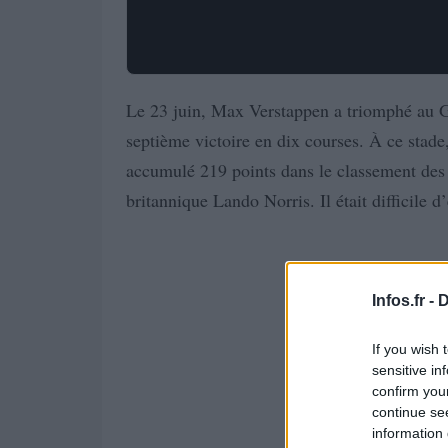
Le 23 juin, Max Verstappen a triomphé au G
septième victoire en dix courses. À ce stade
accumulé 219 points dans le classement des p
britannique Lando Norris. Il était difficile d
Infos.fr -
D
If you wish 
sensitive in
confirm you
continue se
information 