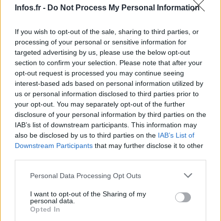
Dans l’ancienne Grèce, la culture compétitive était
Infos.fr -
Do Not Process My Personal Information
omniprésente, s’étendant même à des domaines inattendus
comme la médecine, la sculpture, le théâtre et le cardage
If you wish to opt-out of the sale, sharing to third parties, or
processing of your personal or sensitive information for
de la laine. Le concours n’était pas simplement une
targeted advertising by us, please use the below opt-out
confrontation entre les citoyens, il était bien plus que cela.
section to confirm your selection. Please note that after your
C’est ce que souligne l’historien, affirmant que la rivalité
opt-out request is processed you may continue seeing
interest-based ads based on personal information utilized by
était une composante essentielle de la culture grecque.
us or personal information disclosed to third parties prior to
your opt-out. You may separately opt-out of the further
Cependant, Alexandre Farnoux, expert en histoire de l’art
disclosure of your personal information by third parties on the
et en archéologie grecque à l’Université de la Sorbonne,
IAB’s list of downstream participants. This information may
insiste sur le fait que la notion de compétition pour les
also be disclosed by us to third parties on the
IAB’s List of
Downstream Participants
that may further disclose it to other
Grecs est totalement différente de ce qu’on pourrait
third parties.
imaginer aujourd’hui. Il nous avertit qu’il est important de
Please note that this website/app uses one or more Google
Personal Data Processing Opt Outs
se libérer des stéréotypes pour saisir pleinement leur
services and may gather and store information including but
essence. Il explique que leur compétition se déroulait
not limited to your visit or usage behaviour. You may click to
I want to opt-out of the Sharing of my
personal data.
toujours dans un contexte religieux, et qu’elle était aussi
grant or deny consent to Google and its third-party tags to
Opted In
use your data for below specified purposes in below Google
une façon d’honorer les dieux, à l’instar des sacrifices.