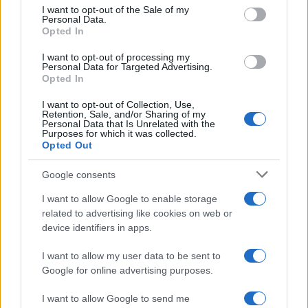
consent section.
I want to opt-out of the Sale of my
Personal Data.
Lors de compétitions telles qu’à Olympie, Delphes ou
Opted In
Corinthe, la victoire était souvent attribuée à la volonté
I want to opt-out of processing my
des dieux. Par exemple, dans l’épisode de la course
Personal Data for Targeted Advertising.
Opted In
d’Ulysse dans l’Iliade, c’est grâce à une intervention
divine, celle d’Athéna qui fait chuter Ajax le Petit,
I want to opt-out of Collection, Use,
Retention, Sale, and/or Sharing of my
qu’Ulysse parvient à gagner. Pour les Grecs, tricher était
Personal Data that Is Unrelated with the
Purposes for which it was collected.
considéré comme une offense envers les dieux. Seul le
Opted Out
vainqueur, considéré comme le favori des dieux, était
Google consents
honoré. Ce contexte religieux dominait toutes les
I want to allow Google to enable storage
compétitions : la victoire n’était possible qu’avec la
related to advertising like cookies on web or
bénédiction des dieux.
device identifiers in apps.
I want to allow my user data to be sent to
Google for online advertising purposes.
I want to allow Google to send me