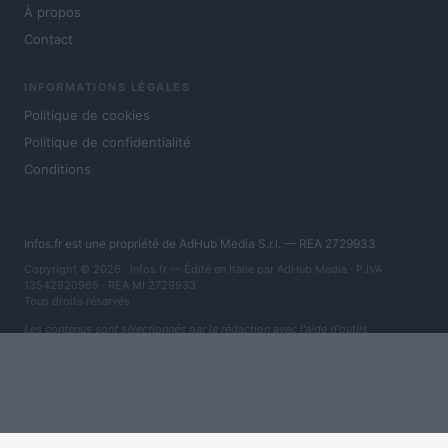
À propos
Contact
INFORMATIONS LÉGALES
Politique de cookies
Politique de confidentialité
Conditions
Infos.fr est une propriété de AdHub Media S.r.l. — REA 2729933
Copyright © 2026 · Infos.fr — Édité en Italie par
AdHub Media
· P.IVA
13542920965 · REA MI 2729933
Tous droits réservés
Les contenus sont sélectionnés par la rédaction avec l'aide d'outils
numériques et réalisés en collaboration avec des auteurs indépendants.