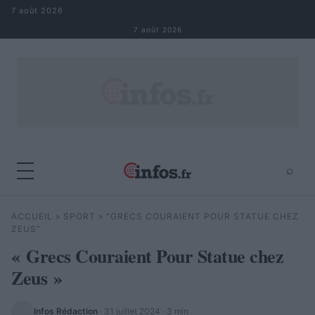
Aller au contenu
7 août 2026
7 août 2026
⌕
×
⌕
ACCUEIL
»
SPORT
»
“GRECS COURAIENT POUR STATUE CHEZ
Rechercher
ZEUS”
« Grecs Couraient Pour Statue chez
Zeus »
Infos Rédaction
·
31 juillet 2024
· 3 min