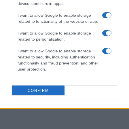
et paralympiques, inscrivez-vous via ce lien pour recevoir
device identifiers in apps.
gratuitement notre bulletin d’information quotidien à
I want to allow Google to enable storage
partir du 26 juillet.
related to functionality of the website or app.
I want to allow Google to enable storage
related to personalization.
AUTEUR
Infos Rédaction
I want to allow Google to enable storage
related to security, including authentication
functionality and fraud prevention, and other
user protection.
CONFIRM