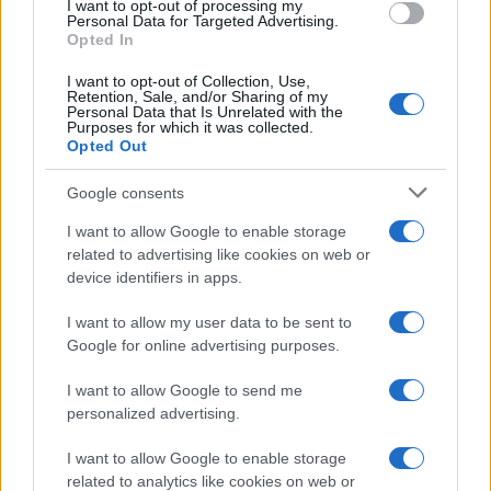
I want to opt-out of processing my
Tous nos articles sur les JO 2024
Personal Data for Targeted Advertising.
Opted In
Résultats du basketball aux JO
Les médailles de la France aux Jeux de Paris 2024
I want to opt-out of Collection, Use,
Retention, Sale, and/or Sharing of my
Les médailles du Japon aux Jeux de Paris 2024
Personal Data that Is Unrelated with the
Purposes for which it was collected.
Wembanyama et Batum rassurent l’équipe de France de
Opted Out
basket face au Brésil
Google consents
Comment les États-Unis ont formé une nouvelle Dream
Team
I want to allow Google to enable storage
related to advertising like cookies on web or
De Lille à Paris, les déplacements parfois déconcertants du
device identifiers in apps.
basket.
I want to allow my user data to be sent to
La frénésie de Wembanyama envahit les Jeux olympiques.
Google for online advertising purposes.
Valériane Ayayi se présente au nom de la lignée de basket
I want to allow Google to send me
ball français. Consultez l’agenda pour les prochaines
personalized advertising.
retransmissions sportives en direct du « Monde ». Et pour
I want to allow Google to enable storage
rester à jour avec tout ce qui se passe aux Jeux olympiques
related to analytics like cookies on web or