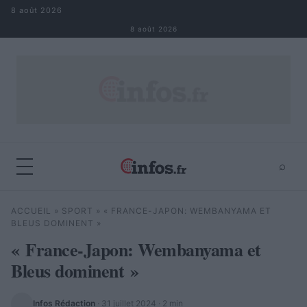
Aller au contenu
8 août 2026
8 août 2026
⌕
×
⌕
ACCUEIL
»
SPORT
»
« FRANCE-JAPON: WEMBANYAMA ET
Rechercher
BLEUS DOMINENT »
« France-Japon: Wembanyama et
Bleus dominent »
Infos Rédaction
·
31 juillet 2024
· 2 min