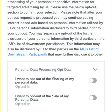
processing of your personal or sensitive information for
targeted advertising by us, please use the below opt-out
section to confirm your selection. Please note that after your
opt-out request is processed you may continue seeing
interest-based ads based on personal information utilized by
us or personal information disclosed to third parties prior to
your opt-out. You may separately opt-out of the further
disclosure of your personal information by third parties on the
IAB’s list of downstream participants. This information may
also be disclosed by us to third parties on the
IAB’s List of
Downstream Participants
that may further disclose it to other
third parties.
Qui est l’arbitre ? Matthew Kallio, du Canada.
Please note that this website/app uses one or more Google
Personal Data Processing Opt Outs
services and may gather and store information including but
Quel est le sujet dont on ne parlera pas ? Le bien-être du
not limited to your visit or usage behaviour. You may click to
I want to opt-out of the Sharing of my
personal data.
bouquetin des Pyrénées, dix ans après sa réintroduction.
grant or deny consent to Google and its third-party tags to
Opted In
use your data for below specified purposes in below Google
A lire en attendant :
consent section.
I want to opt-out of the Sale of my
Personal Data.
Suivez toutes les compétitions du jour sur notre direct
Opted In
multiplex