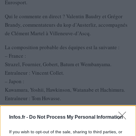
Eurosport.
Qui le commente en direct ? Valentin Baudry et Grégor
Brandy, commentateurs du kop d’Austerliz, accompagnés
de Clément Martel à Villeneuve-d’Ascq.
La composition probable des équipes est la suivante :
– France :
Strazel, Fournier, Gobert, Batum et Wembanyama.
Entraîneur : Vincent Collet.
– Japon :
Kawamura, Yoshii, Hawkinson, Watanabe et Hachimura.
Entraîneur : Tom Hovasse.
Infos.fr -
Do Not Process My Personal Information
If you wish to opt-out of the sale, sharing to third parties, or