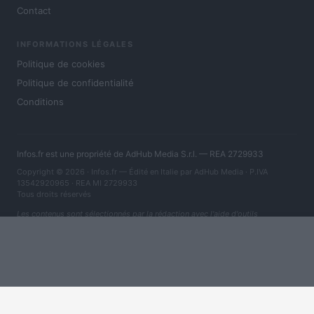
Contact
INFORMATIONS LÉGALES
Politique de cookies
Politique de confidentialité
Conditions
Infos.fr est une propriété de AdHub Media S.r.l. — REA 2729933
Copyright © 2026 · Infos.fr — Édité en Italie par
AdHub Media
· P.IVA
13542920965 · REA MI 2729933
Tous droits réservés
Les contenus sont sélectionnés par la rédaction avec l'aide d'outils
numériques et réalisés en collaboration avec des auteurs indépendants.