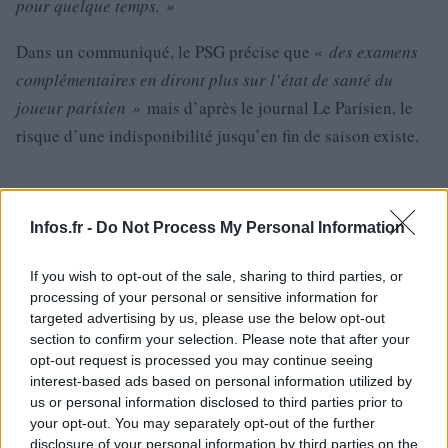
pour quelque temps. »
Dans un communiqué, le PSG précise que «
des examens
complémentaires en diront plus sur l’état de santé du
joueur parisien »
mais d’après le journal Le Parisien, le
risque d’une indisponibilité jusqu’en fin de saison existe.
Infos.fr -
Do Not Process My Personal Information
If you wish to opt-out of the sale, sharing to third parties, or
processing of your personal or sensitive information for
targeted advertising by us, please use the below opt-out
section to confirm your selection. Please note that after your
opt-out request is processed you may continue seeing
interest-based ads based on personal information utilized by
us or personal information disclosed to third parties prior to
your opt-out. You may separately opt-out of the further
disclosure of your personal information by third parties on the