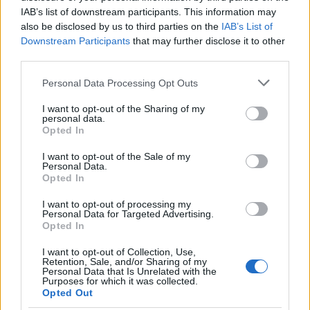
IAB’s list of downstream participants. This information may
also be disclosed by us to third parties on the
IAB’s List of
Downstream Participants
that may further disclose it to other
Une certitude : Zlatan Ibrahimovic ne disputera pas le
third parties.
quart de finale retour à Stamford Bridge, mardi prochain.
Please note that this website/app uses one or more Google
Personal Data Processing Opt Outs
C’est donc sans lui que le PSG tentera de conserver ses
services and may gather and store information including but
deux buts d’avance et ainsi de se qualifier pour le dernier
not limited to your visit or usage behaviour. You may click to
I want to opt-out of the Sharing of my
personal data.
grant or deny consent to Google and its third-party tags to
carré de la Ligue des champions.
Opted In
use your data for below specified purposes in below Google
consent section.
I want to opt-out of the Sale of my
Personal Data.
Opted In
AUTEUR
I want to opt-out of processing my
Personal Data for Targeted Advertising.
Opted In
I want to opt-out of Collection, Use,
Retention, Sale, and/or Sharing of my
Personal Data that Is Unrelated with the
Purposes for which it was collected.
Opted Out