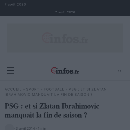
Aller au contenu
7 août 2026
7 août 2026
⌕
×
⌕
ACCUEIL
»
SPORT
»
FOOTBALL
»
PSG : ET SI ZLATAN
Rechercher
IBRAHIMOVIC MANQUAIT LA FIN DE SAISON ?
PSG : et si Zlatan Ibrahimovic
manquait la fin de saison ?
·
3 avril 2014
· 1 min