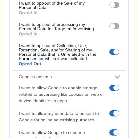
consent section.
I want to opt-out of the Sale of my
un message sur son compte Twitter chinois.
Personal Data.
Opted In
Ne manquant pas de se féliciter du retour du Français Eric
I want to opt-out of processing my
Abidal, Lionel Messi a souhaité rassurer ses fans sur son
Personal Data for Targeted Advertising.
Opted In
état physique.
«
Je suis content pour le retour d’Abidal et
la victoire en championnat. Le Barça a vraiment été
I want to opt-out of Collection, Use,
Retention, Sale, and/or Sharing of my
supérieur. Je continue de travailler pour ma récupération.
Personal Data that Is Unrelated with the
Purposes for which it was collected.
Je me sens bien ! »
Suffisant pour tenir sa place ?
Opted Out
Google consents
I want to allow Google to enable storage
AUTEUR
related to advertising like cookies on web or
device identifiers in apps.
I want to allow my user data to be sent to
Google for online advertising purposes.
I want to allow Google to send me