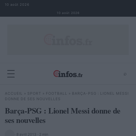
Aller au contenu
10 août 2026
10 août 2026
⌕
×
⌕
ACCUEIL
»
SPORT
»
FOOTBALL
»
BARÇA-PSG : LIONEL MESSI
Rechercher
DONNE DE SES NOUVELLES
Barça-PSG : Lionel Messi donne de
ses nouvelles
·
8 avril 2013
· 2 min