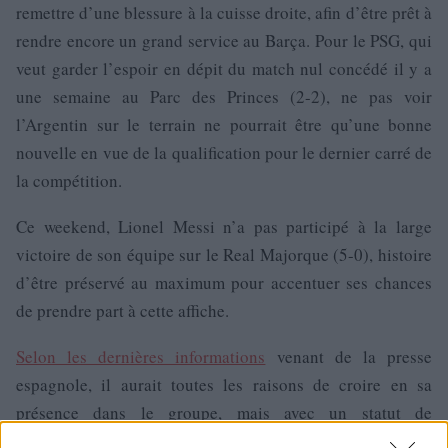
remettre d’une blessure à la cuisse droite, afin d’être prêt à
rendre encore un grand service au Barça. Pour le PSG, qui
veut garder l’espoir en dépit du match nul concédé il y a
une semaine au Parc des Princes (2-2), ne pas voir
l’Argentin sur le terrain ne pourrait être qu’une bonne
nouvelle en vue de la qualification pour le dernier carré de
la compétition.
Ce weekend, Lionel Messi n’a pas participé à la large
victoire de son équipe sur le Real Majorque (5-0), histoire
d’être préservé au maximum pour accentuer ses chances
de prendre part à cette affiche.
Selon les dernières informations
venant de la presse
espagnole, il aurait toutes les raisons de croire en sa
présence dans le groupe, mais avec un statut de
remplaçant, l’Espagnol Cesc Fabregas étant pressenti pour