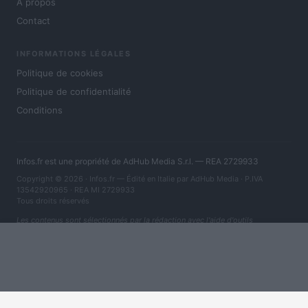
À propos
Contact
INFORMATIONS LÉGALES
Politique de cookies
Politique de confidentialité
Conditions
Infos.fr est une propriété de AdHub Media S.r.l. — REA 2729933
Copyright © 2026 · Infos.fr — Édité en Italie par
AdHub Media
· P.IVA
13542920965 · REA MI 2729933
Tous droits réservés
Les contenus sont sélectionnés par la rédaction avec l'aide d'outils
numériques et réalisés en collaboration avec des auteurs indépendants.