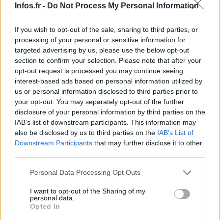
Infos.fr -
Do Not Process My Personal Information
être titularisé à sa place.
If you wish to opt-out of the sale, sharing to third parties, or
processing of your personal or sensitive information for
targeted advertising by us, please use the below opt-out
section to confirm your selection. Please note that after your
opt-out request is processed you may continue seeing
interest-based ads based on personal information utilized by
us or personal information disclosed to third parties prior to
your opt-out. You may separately opt-out of the further
disclosure of your personal information by third parties on the
IAB’s list of downstream participants. This information may
also be disclosed by us to third parties on the
IAB’s List of
Downstream Participants
that may further disclose it to other
third parties.
Please note that this website/app uses one or more Google
Personal Data Processing Opt Outs
services and may gather and store information including but
not limited to your visit or usage behaviour. You may click to
I want to opt-out of the Sharing of my
personal data.
Alors qu’il doit passer ce lundi une nouvelle batterie de
grant or deny consent to Google and its third-party tags to
Opted In
use your data for below specified purposes in below Google
tests médicaux, le footballeur albiceleste a tenu à poster