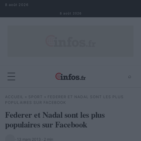
Aller au contenu
8 août 2026
8 août 2026
⌕
×
⌕
ACCUEIL
»
SPORT
»
FEDERER ET NADAL SONT LES PLUS
Rechercher
POPULAIRES SUR FACEBOOK
Federer et Nadal sont les plus
populaires sur Facebook
·
13 mars 2013
· 2 min