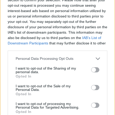
Dans ce classement des tennismans les plus populaires, la
opt-out request is processed you may continue seeing
interest-based ads based on personal information utilized by
surprise vient du retard pris par Novak Djokovic. Bien
us or personal information disclosed to third parties prior to
qu’au sommet de la hiérarchie, le joueur serbe ne peut pas
your opt-out. You may separately opt-out of the further
susciter la comparaison avec le duo Federer-Nadal,
disclosure of your personal information by third parties on the
IAB’s list of downstream participants. This information may
puisqu’il n’a que 2,7 millions de fans sur Facebook, un
also be disclosed by us to third parties on the
IAB’s List of
chiffre qui pourrait augmenter s’il venait à confirmer son
Downstream Participants
that may further disclose it to other
emprise sur le circuit. Que dire alors des autres ? Qu’Andy
third parties.
Murray n’a même pas atteint le million, que Juan Martin
Please note that this website/app uses one or more Google
Personal Data Processing Opt Outs
Del Potro, 580 000 fans, n’est pas si mal loti et que des
services and may gather and store information including but
not limited to your visit or usage behaviour. You may click to
I want to opt-out of the Sharing of my
joueurs comme David Ferrer et Tomas Berdych, pourtant
personal data.
grant or deny consent to Google and its third-party tags to
Opted In
présents dans le Top 10 depuis plusieurs saisons, sont à
use your data for below specified purposes in below Google
des années-lumière de leurs adversaires en terme de
consent section.
I want to opt-out of the Sale of my
Personal Data.
popularité. Et les Français ? Avec près de 400 000 fans, Jo-
Opted In
Wilfried Tsonga est celui qui s’en tire le mieux, loin
I want to opt-out of processing my
devant Gaël Monfils et Richard Gasquet.
Personal Data for Targeted Advertising.
Opted In