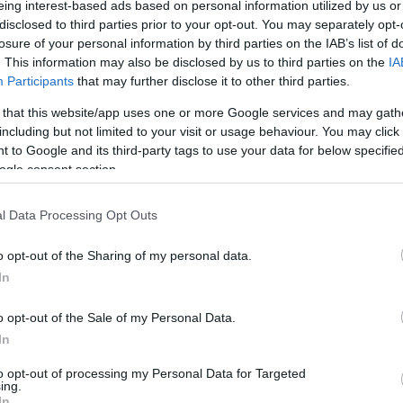
eing interest-based ads based on personal information utilized by us or
disclosed to third parties prior to your opt-out. You may separately opt-
 à Reims (1-0), Leonardo s’est lancé en zone mixte
losure of your personal information by third parties on the IAB’s list of
. This information may also be disclosed by us to third parties on the
IA
é du club parisien à dominer les petits clubs de la
Participants
that may further disclose it to other third parties.
 that this website/app uses one or more Google services and may gath
including but not limited to your visit or usage behaviour. You may click 
 to Google and its third-party tags to use your data for below specifi
ogle consent section.
l Data Processing Opt Outs
o opt-out of the Sharing of my personal data.
In
o opt-out of the Sale of my Personal Data.
In
to opt-out of processing my Personal Data for Targeted
ing.
In