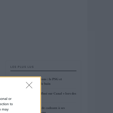
LES PLUS LUS
1
Ligue des Champions : le PSG et
Montpellier dans le bain
2
Le PSG, le plus diffusé sur Canal + lors des
matches aller
sonal or
ection to
3
Sirigu ne fera pas de cadeaux à ses
ou may
coéquipiers parisiens