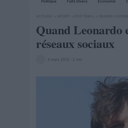
Politique
Faits Divers
Economie
C
ACCUEIL
»
SPORT
»
FOOTBALL
»
QUAND LEONAR
Quand Leonardo est
réseaux sociaux
·
4 mars 2013
· 2 min