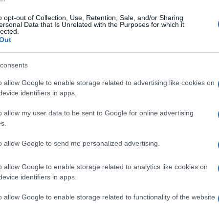
o opt-out of Collection, Use, Retention, Sale, and/or Sharing
ersonal Data that Is Unrelated with the Purposes for which it
lected.
Out
ontre perdue à Reims (1-0), samedi dernier lors de la
nnat de France, Leonardo avait trouvé une explication
consents
ersonne n’aurait imaginé.
«
C’était prévisible, on est
o allow Google to enable storage related to advertising like cookies on
ue l’on a une équipe faite pour l’Europe, basée sur le
evice identifiers in apps.
ecteur sportif du PSG devant les journalistes.
C’est
o allow my user data to be sent to Google for online advertising
u étaient difficiles, le terrain n’était pas bon. C’était
s.
tre équipe est faite pour jouer de manière différente.
to allow Google to send me personalized advertising.
 matches. »
o allow Google to enable storage related to analytics like cookies on
ritiques virulentes sur la toile, notamment sur Twitter.
evice identifiers in apps.
ilien n’a aucun respect pour le championnat de France
o allow Google to enable storage related to functionality of the website
gue 1, c’est de la daube. Arrogance… »
Supporter
t Pokora est également allé dans le sens du journaliste