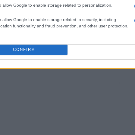
o allow Google to enable storage related to personalization.
otre sport et les petits clubs… Et là, je ne parle pas
e lui ! »
Enfin, Jean-Michel Larqué, consultant pour
o allow Google to enable storage related to security, including
rase lourde de sens :
«
Chez Leonardo, on ne s’habille
cation functionality and fraud prevention, and other user protection.
CONFIRM