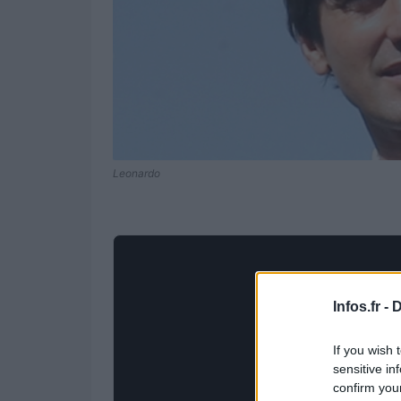
Leonardo
Infos.fr -
D
If you wish 
sensitive in
confirm you