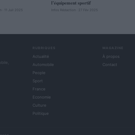
l’équipement sportif
 · 11 Juil 2025
Infos Rédaction · 27 Fév 2025
RUBRIQUES
MAGAZINE
Actualité
À propos
obile,
Automobile
Contact
People
Sport
France
Economie
Culture
Politique