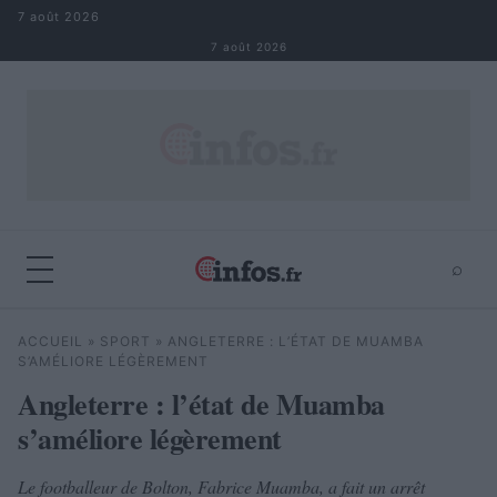
Aller au contenu
7 août 2026
7 août 2026
⌕
×
⌕
ACCUEIL
»
SPORT
»
ANGLETERRE : L’ÉTAT DE MUAMBA
Rechercher
S’AMÉLIORE LÉGÈREMENT
Angleterre : l’état de Muamba
s’améliore légèrement
Le footballeur de Bolton, Fabrice Muamba, a fait un arrêt