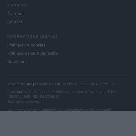
MAGAZINE
À propos
Contact
INFORMATIONS LÉGALES
Politique de cookies
Politique de confidentialité
Conditions
Infos.fr est une propriété de AdHub Media S.r.l. — REA 2729933
Copyright © 2026 · Infos.fr — Édité en Italie par
AdHub Media
· P.IVA
13542920965 · REA MI 2729933
Tous droits réservés
Les contenus sont sélectionnés par la rédaction avec l'aide d'outils
numériques et réalisés en collaboration avec des auteurs indépendants.