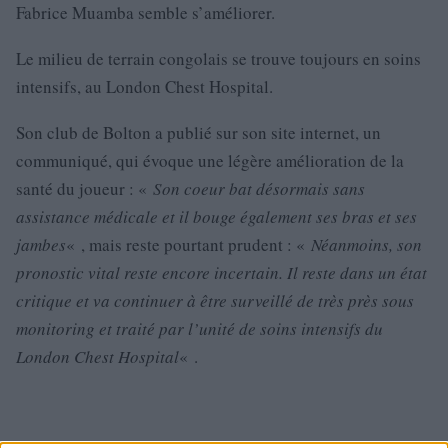
Fabrice Muamba semble s’améliorer.
Le milieu de terrain congolais se trouve toujours en soins
intensifs, au London Chest Hospital.
Son club de Bolton a publié sur son site internet, un
communiqué, qui évoque une légère amélioration de la
santé du joueur : «
Son coeur bat désormais sans
assistance médicale et il bouge également ses bras et ses
jambes
« , mais reste pourtant prudent : «
Néanmoins, son
pronostic vital reste encore incertain. Il reste dans un état
critique et va continuer à être surveillé de très près sous
monitoring et traité par l’unité de soins intensifs du
London Chest Hospital
« .