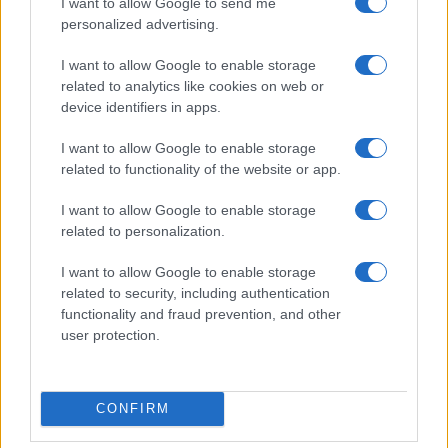
I want to allow Google to send me
SPORT
personalized advertising.
I want to allow Google to enable storage
related to analytics like cookies on web or
device identifiers in apps.
I want to allow Google to enable storage
related to functionality of the website or app.
Quel revêtement de sol choisir pour vos espaces sportifs?
I want to allow Google to enable storage
Infos Rédaction · 18 Mar 2026
related to personalization.
SPORT
I want to allow Google to enable storage
related to security, including authentication
functionality and fraud prevention, and other
user protection.
CONFIRM