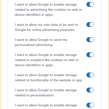
I want to allow Google to enable storage
related to advertising like cookies on web or
device identifiers in apps.
Quel revêtement de sol choisir pour vos espaces sportifs?
I want to allow my user data to be sent to
Infos Rédaction · 18 Mar 2026
Google for online advertising purposes.
SPORT
I want to allow Google to send me
personalized advertising.
I want to allow Google to enable storage
related to analytics like cookies on web or
device identifiers in apps.
I want to allow Google to enable storage
related to functionality of the website or app.
I want to allow Google to enable storage
related to personalization.
Les meilleurs exercices pour tonifier ses muscles
I want to allow Google to enable storage