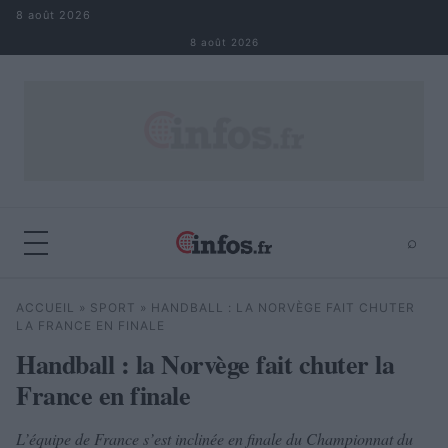
Aller au contenu
8 août 2026
8 août 2026
⌕
×
⌕
ACCUEIL
»
SPORT
»
HANDBALL : LA NORVÈGE FAIT CHUTER
Rechercher
LA FRANCE EN FINALE
Handball : la Norvège fait chuter la
France en finale
L’équipe de France s’est inclinée en finale du Championnat du