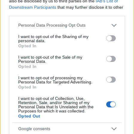
also be disclosed by us to third parties on the
IAB’s List of
Downstream Participants
that may further disclose it to other
third parties.
Please note that this website/app uses one or more Google
Personal Data Processing Opt Outs
services and may gather and store information including but
not limited to your visit or usage behaviour. You may click to
I want to opt-out of the Sharing of my
personal data.
grant or deny consent to Google and its third-party tags to
Opted In
use your data for below specified purposes in below Google
consent section.
I want to opt-out of the Sale of my
Personal Data.
Opted In
I want to opt-out of processing my
Personal Data for Targeted Advertising.
Opted In
À lire aussi
I want to opt-out of Collection, Use,
Retention, Sale, and/or Sharing of my
SPORT
Personal Data that Is Unrelated with the
Purposes for which it was collected.
Opted Out
Google consents