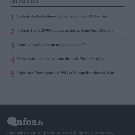
LES PLUS LUS
1
La liste des basketteurs Français pour les JO dévoilée
2
« Paris 2024: 28 000 places gratuites Seine-Saint-Denis »
3
Comment préparer un match de tennis ?
4
Présentation et programme du stade Montois rugby
5
Ligue des Champions : le PSG et Montpellier dans le bain
L'actualité du jour : politique, société, sport, automobile,