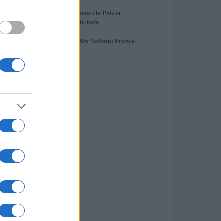
4
Ligue des Champions : le PSG et
Montpellier dans le bain
5
« Finale Tournoi Six Nations: France-
Angleterre »