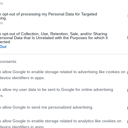
In
to opt-out of processing my Personal Data for Targeted
ing.
In
o opt-out of Collection, Use, Retention, Sale, and/or Sharing
 se montre très prudent concernant les attentes autour
ersonal Data that Is Unrelated with the Purposes for which it
lected.
esoin de temps pour être performante.
» Son retour
Out
ous tous avec son titre olympique en 2004 et
consents
vi derrière. Elle sera attendue mais ce qui sera
laisser se préparer pour l’échéance importante qui sont
o allow Google to enable storage related to advertising like cookies on
evice identifiers in apps.
é au quotidien
L’Equipe
.
o allow my user data to be sent to Google for online advertising
s.
to allow Google to send me personalized advertising.
o allow Google to enable storage related to analytics like cookies on
evice identifiers in apps.