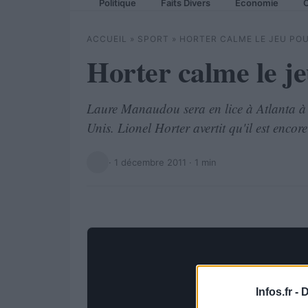
Politique
Faits Divers
Economie
C
ACCUEIL
»
SPORT
»
HORTER CALME LE JEU P
Horter calme le 
Laure Manaudou sera en lice à Atlanta à 
Unis. Lionel Horter avertit qu'il est encor
·
1 décembre 2011
· 1 min
Infos.fr -
D