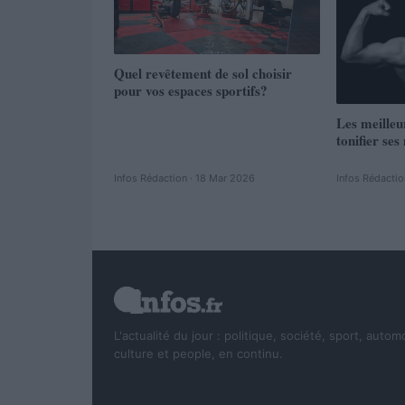
Quel revêtement de sol choisir
pour vos espaces sportifs?
Les meilleu
tonifier ses
Infos Rédaction · 18 Mar 2026
Infos Rédaction
L'actualité du jour : politique, société, sport, autom
culture et people, en continu.