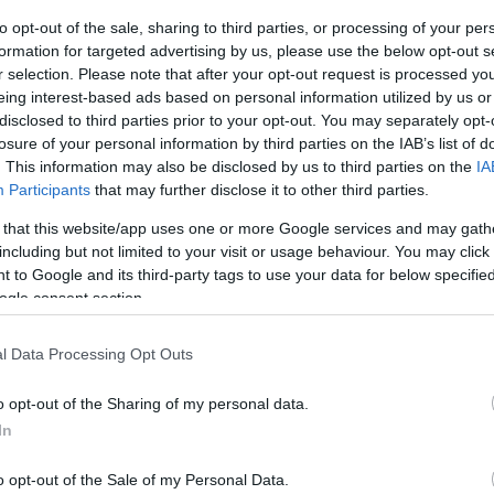
to opt-out of the sale, sharing to third parties, or processing of your per
formation for targeted advertising by us, please use the below opt-out s
r selection. Please note that after your opt-out request is processed y
eing interest-based ads based on personal information utilized by us or
disclosed to third parties prior to your opt-out. You may separately opt-
partir de jeudi lors des Championnats des Etats-
losure of your personal information by third parties on the IAB’s list of
re trop tôt pour juger ses performances.
. This information may also be disclosed by us to third parties on the
IA
Participants
that may further disclose it to other third parties.
 that this website/app uses one or more Google services and may gath
including but not limited to your visit or usage behaviour. You may click 
 to Google and its third-party tags to use your data for below specifi
ogle consent section.
l Data Processing Opt Outs
o opt-out of the Sharing of my personal data.
In
o opt-out of the Sale of my Personal Data.