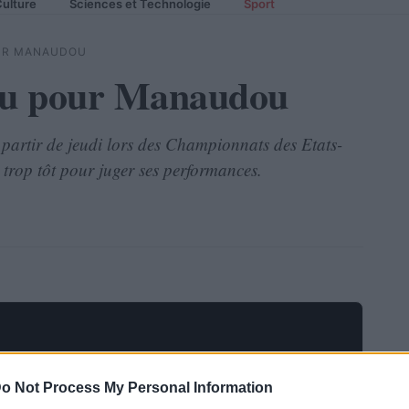
ulture
Sciences et Technologie
Sport
OUR MANAUDOU
jeu pour Manaudou
partir de jeudi lors des Championnats des Etats-
e trop tôt pour juger ses performances.
o Not Process My Personal Information