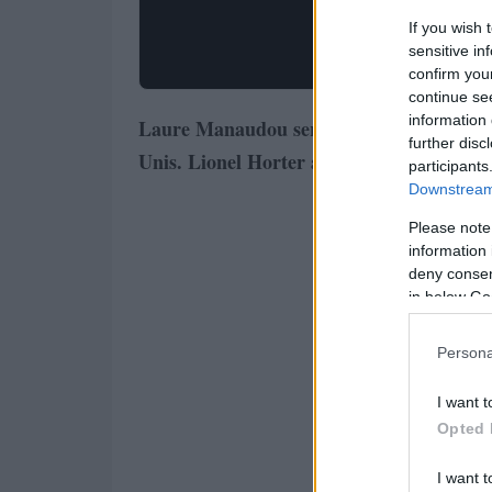
If you wish 
sensitive in
confirm you
continue se
information 
Laure Manaudou sera en lice à Atlanta à 
further disc
Unis. Lionel Horter avertit qu’il est enco
participants
Downstream 
Please note
information 
deny consent
in below Go
Persona
I want t
Opted 
I want t