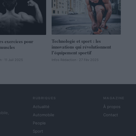
Technologie et sport : les
rs exercices pour
innovations qui révolutionnent
 muscles
l’équipement sportif
 · 11 Juil 2025
Infos Rédaction · 27 Fév 2025
RUBRIQUES
MAGAZINE
Actualité
À propos
obile,
Automobile
Contact
People
Sport