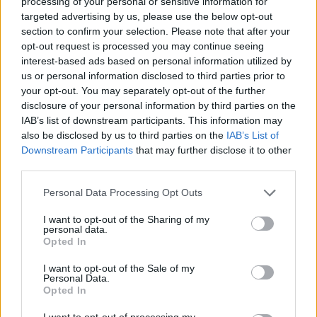
processing of your personal or sensitive information for
compte en banque, pour le plus grand plaisir de leur
targeted advertising by us, please use the below opt-out
section to confirm your selection. Please note that after your
famille et de leur banquier, 7,5 millions d’euros.
opt-out request is processed you may continue seeing
interest-based ads based on personal information utilized by
us or personal information disclosed to third parties prior to
your opt-out. You may separately opt-out of the further
disclosure of your personal information by third parties on the
IAB’s list of downstream participants. This information may
also be disclosed by us to third parties on the
IAB’s List of
Downstream Participants
that may further disclose it to other
third parties.
Please note that this website/app uses one or more Google
Personal Data Processing Opt Outs
services and may gather and store information including but
not limited to your visit or usage behaviour. You may click to
I want to opt-out of the Sharing of my
personal data.
grant or deny consent to Google and its third-party tags to
Opted In
use your data for below specified purposes in below Google
consent section.
I want to opt-out of the Sale of my
Personal Data.
Opted In
Résultats du Loto du mercredi 30 avril
I want to opt-out of processing my