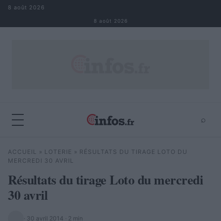
Aller au contenu
8 août 2026
8 août 2026
⌕
×
⌕
ACCUEIL
»
LOTERIE
»
RÉSULTATS DU TIRAGE LOTO DU
Rechercher
MERCREDI 30 AVRIL
Résultats du tirage Loto du mercredi
30 avril
·
30 avril 2014
· 2 min