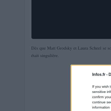
Dès que Matt Grodsky et Laura Scheel se son
était singulière.
Infos.fr -
D
If you wish 
sensitive in
confirm you
continue se
information 