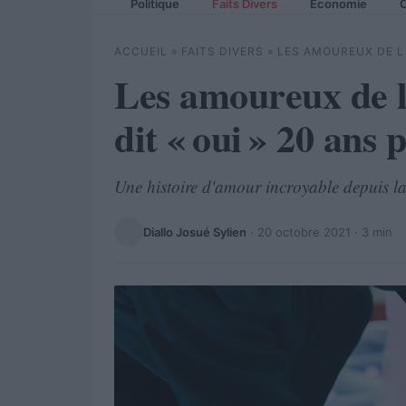
Politique
Faits Divers
Economie
C
ACCUEIL
»
FAITS DIVERS
»
LES AMOUREUX DE LA
Les amoureux de l
dit « oui » 20 ans 
Une histoire d'amour incroyable depuis la
Diallo Josué Sylien
·
20 octobre 2021
· 3 min