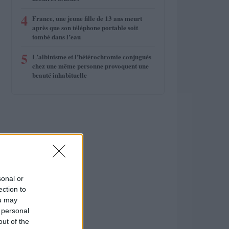
4
France, une jeune fille de 13 ans meurt
après que son téléphone portable soit
tombé dans l’eau
5
L’albinisme et l’hétérochromie conjugués
chez une même personne provoquent une
beauté inhabituelle
sonal or
ection to
ou may
 personal
out of the