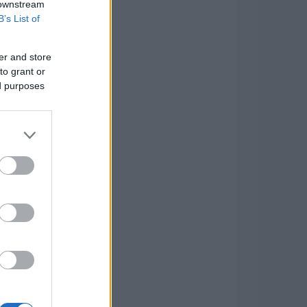
 downstream
B’s List of
er and store
to grant or
ed purposes