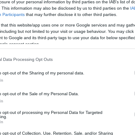
losure of your personal information by third parties on the IAB’s list of
. This information may also be disclosed by us to third parties on the
IA
Participants
that may further disclose it to other third parties.
 that this website/app uses one or more Google services and may gath
including but not limited to your visit or usage behaviour. You may click 
 to Google and its third-party tags to use your data for below specifi
ogle consent section.
l Data Processing Opt Outs
on
ont jamais envisagé une relation
, mais ils n’
te, les amoureux de l’école maternelle ont poursuivi
o opt-out of the Sharing of my personal data.
t
.
In
o opt-out of the Sale of my Personal Data.
’épouserai Laura un jour ! »
In
e 3 ans
levé devant toute sa classe de
, s’est
to opt-out of processing my Personal Data for Targeted
ing.
 un jour sa camarade Laura Scheel
. Les deux jeunes
In
ncontrés à l’école maternelle de Phoenix, en Arizona,
o opt-out of Collection, Use, Retention, Sale, and/or Sharing