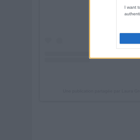
I want t
authenti
Une publication partagée par Laura G