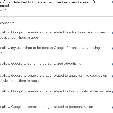
heel. Ils y ont développé une amitié puissante.
ersonal Data that Is Unrelated with the Purposes for which it
lected.
Out
consents
o allow Google to enable storage related to advertising like cookies on
evice identifiers in apps.
o allow my user data to be sent to Google for online advertising
s.
to allow Google to send me personalized advertising.
o allow Google to enable storage related to analytics like cookies on
evice identifiers in apps.
o allow Google to enable storage related to functionality of the website
o allow Google to enable storage related to personalization.