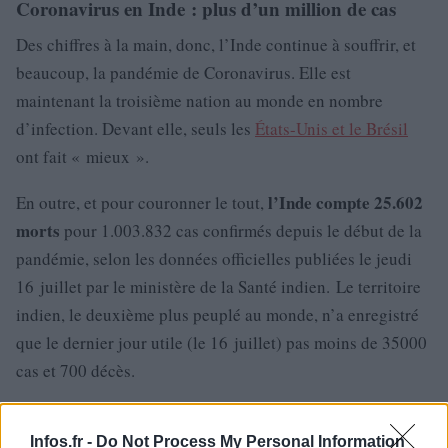
Coronavirus en Inde : plus d’un million de cas
Des chiffres à la main, donc, l’Inde continue à souffrir, et
beaucoup, la pandémie de Coronavirus. Elle est
maintenant la troisième nation au monde en nombre
d’infection. Devant elle, seuls les
États-Unis et le Brésil
ont fait « mieux ».
l’Inde compte 25.602
En outre, et pour couronner le tout,
morts
pour 1.003.832 cas confirmés depuis le début de la
pandémie, selon les données officielles publiées le jeudi
16 juillet par le ministère de la Santé indien. Le territoire
indien, le deuxième plus peuplé au monde, n’a enregistré
que le dernier jour utile (le 16 juillet) pas moins de 35000
cas et 700 décès.
Infos.fr -
Do Not Process My Personal Information