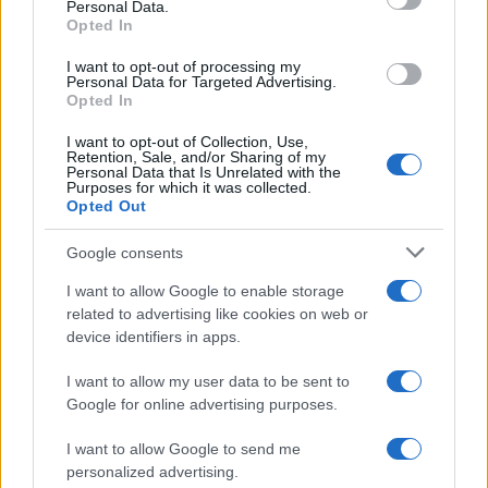
3.560.364 cas et 138.201 victimes. C’est l’université
Personal Data.
Opted In
américaine Johns Hopkins qui le révèle.
I want to opt-out of processing my
Personal Data for Targeted Advertising.
Opted In
AUTEUR
I want to opt-out of Collection, Use,
Julien Durand
Retention, Sale, and/or Sharing of my
Personal Data that Is Unrelated with the
Purposes for which it was collected.
Opted Out
Google consents
I want to allow Google to enable storage
related to advertising like cookies on web or
device identifiers in apps.
I want to allow my user data to be sent to
Google for online advertising purposes.
I want to allow Google to send me
personalized advertising.