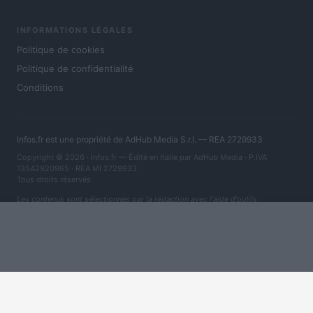
INFORMATIONS LÉGALES
Politique de cookies
Politique de confidentialité
Conditions
Infos.fr est une propriété de AdHub Media S.r.l. — REA 2729933
Copyright © 2026 · Infos.fr — Édité en Italie par
AdHub Media
· P.IVA
13542920965 · REA MI 2729933
Tous droits réservés
Les contenus sont sélectionnés par la rédaction avec l'aide d'outils
numériques et réalisés en collaboration avec des auteurs indépendants.