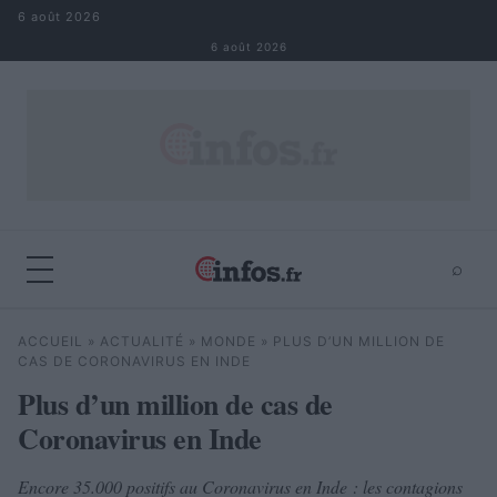
Aller au contenu
6 août 2026
6 août 2026
⌕
×
⌕
ACCUEIL
»
ACTUALITÉ
»
MONDE
»
PLUS D’UN MILLION DE
Rechercher
CAS DE CORONAVIRUS EN INDE
Plus d’un million de cas de
Coronavirus en Inde
Encore 35.000 positifs au Coronavirus en Inde : les contagions