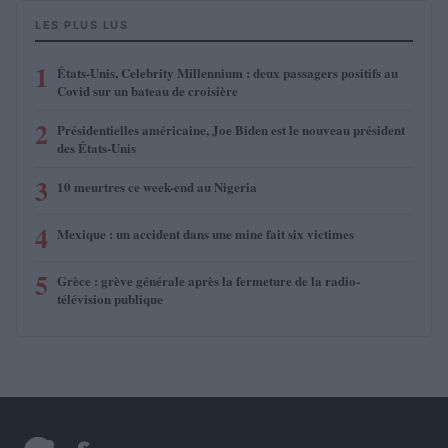
LES PLUS LUS
1
États-Unis, Celebrity Millennium : deux passagers positifs au
Covid sur un bateau de croisière
2
Présidentielles américaine, Joe Biden est le nouveau président
des États-Unis
3
10 meurtres ce week-end au Nigeria
4
Mexique : un accident dans une mine fait six victimes
5
Grèce : grève générale après la fermeture de la radio-
télévision publique