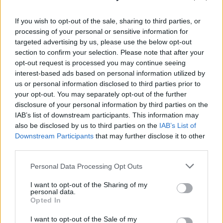
If you wish to opt-out of the sale, sharing to third parties, or
processing of your personal or sensitive information for
targeted advertising by us, please use the below opt-out
section to confirm your selection. Please note that after your
opt-out request is processed you may continue seeing
interest-based ads based on personal information utilized by
us or personal information disclosed to third parties prior to
your opt-out. You may separately opt-out of the further
disclosure of your personal information by third parties on the
IAB’s list of downstream participants. This information may
also be disclosed by us to third parties on the
IAB’s List of
Downstream Participants
that may further disclose it to other
third parties.
Nouveau record aux Etats-Unis
Please note that this website/app uses one or more Google
Personal Data Processing Opt Outs
Pendant ce temps, le Covid n’arrête pas sa course aux
services and may gather and store information including but
Nouveau record de contagion aux USA
États-Unis.
selon
not limited to your visit or usage behaviour. You may click to
I want to opt-out of the Sharing of my
personal data.
grant or deny consent to Google and its third-party tags to
le bulletin du 16 juillet : 68.428 cas positifs avec 974
Opted In
use your data for below specified purposes in below Google
décès. Dans le pays de Trump, on arrive donc à un total de
consent section.
I want to opt-out of the Sale of my