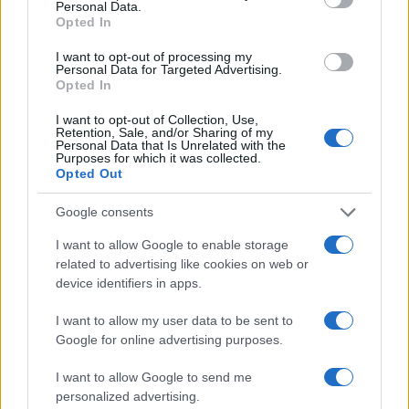
Personal Data.
psychologiquement.
La crise sanitaire a amplifié ses
Opted In
troubles, mais il avait aussi entrepris une radicalisation
I want to opt-out of processing my
religieuse violente.
Personal Data for Targeted Advertising.
Opted In
I want to opt-out of Collection, Use,
Retention, Sale, and/or Sharing of my
AUTEUR
Personal Data that Is Unrelated with the
Redazione Online
Purposes for which it was collected.
Opted Out
Google consents
I want to allow Google to enable storage
related to advertising like cookies on web or
device identifiers in apps.
I want to allow my user data to be sent to
Google for online advertising purposes.
I want to allow Google to send me
personalized advertising.