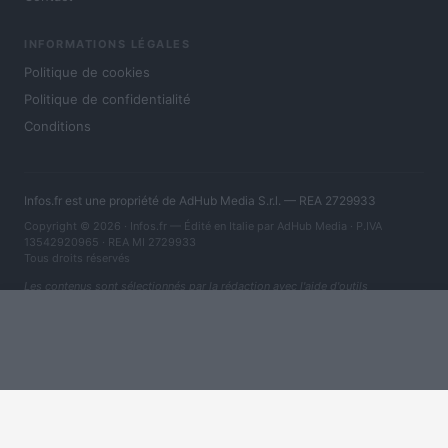
INFORMATIONS LÉGALES
Politique de cookies
Politique de confidentialité
Conditions
Infos.fr est une propriété de AdHub Media S.r.l. — REA 2729933
Copyright © 2026 · Infos.fr — Édité en Italie par
AdHub Media
· P.IVA
13542920965 · REA MI 2729933
Tous droits réservés
Les contenus sont sélectionnés par la rédaction avec l'aide d'outils
numériques et réalisés en collaboration avec des auteurs indépendants.