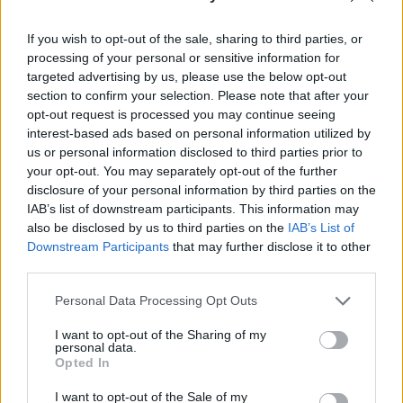
If you wish to opt-out of the sale, sharing to third parties, or
processing of your personal or sensitive information for
targeted advertising by us, please use the below opt-out
section to confirm your selection. Please note that after your
opt-out request is processed you may continue seeing
interest-based ads based on personal information utilized by
us or personal information disclosed to third parties prior to
your opt-out. You may separately opt-out of the further
disclosure of your personal information by third parties on the
IAB’s list of downstream participants. This information may
also be disclosed by us to third parties on the
IAB’s List of
Downstream Participants
that may further disclose it to other
third parties.
Les enquêteurs ont rapidement identifié l’agresseur de
Please note that this website/app uses one or more Google
Personal Data Processing Opt Outs
la policière.
Jamel Gorchane, Tunisien de 36 ans, était
services and may gather and store information including but
not limited to your visit or usage behaviour. You may click to
I want to opt-out of the Sharing of my
arrivé en France en 2009. Initialement en situation
personal data.
grant or deny consent to Google and its third-party tags to
Opted In
irrégulière, il avait puis obtenu le titre de séjour. Les
use your data for below specified purposes in below Google
un homme solitaire et fragile
investigations le définissent
consent section.
I want to opt-out of the Sale of my