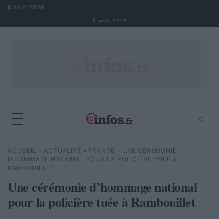
Aller au contenu
8 août 2026
8 août 2026
⌕
×
⌕
ACCUEIL
»
ACTUALITÉ
»
FRANCE
»
UNE CÉRÉMONIE
Rechercher
D’HOMMAGE NATIONAL POUR LA POLICIÈRE TUÉE À
RAMBOUILLET
Une cérémonie d’hommage national
pour la policière tuée à Rambouillet