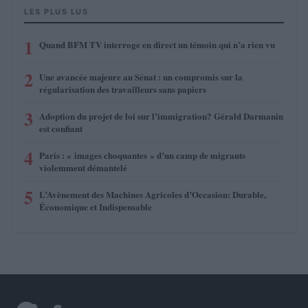
LES PLUS LUS
1
Quand BFM TV interroge en direct un témoin qui n’a rien vu
2
Une avancée majeure au Sénat : un compromis sur la
régularisation des travailleurs sans papiers
3
Adoption du projet de loi sur l’immigration? Gérald Darmanin
est confiant
4
Paris : « images choquantes » d’un camp de migrants
violemment démantelé
5
L’Avènement des Machines Agricoles d’Occasion: Durable,
Économique et Indispensable