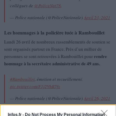
collègues de
@PoliceNat78
.
— Police nationale (@PoliceNationale)
April 23, 2021
Les hommages à la policière tuée à Rambouillet
Lundi 26 avril de nombreux rassemblements de soutien se
sont organisés partout en France. Près d’un millier de
rendre
personnes se sont retrouvées à Rambouillet pour
hommage à la secrétaire administrative de 49 ans.
#Rambouillet
, émotion et recueillement.
pic.twitter.com/F1j2VhR7fx
— Police nationale (@PoliceNationale)
April 26, 2021
Infos.fr -
Do Not Process My Personal Information