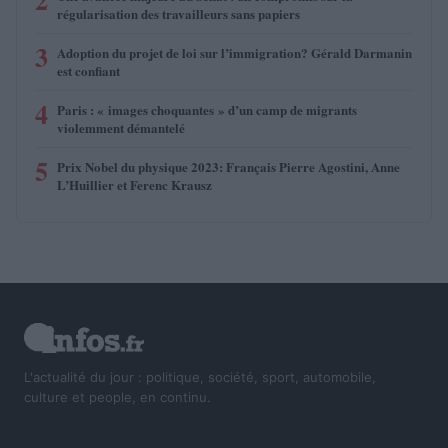
2
régularisation des travailleurs sans papiers
3
Adoption du projet de loi sur l’immigration? Gérald Darmanin
est confiant
4
Paris : « images choquantes » d’un camp de migrants
violemment démantelé
5
Prix Nobel du physique 2023: Français Pierre Agostini, Anne
L’Huillier et Ferenc Krausz
L'actualité du jour : politique, société, sport, automobile,
culture et people, en continu.