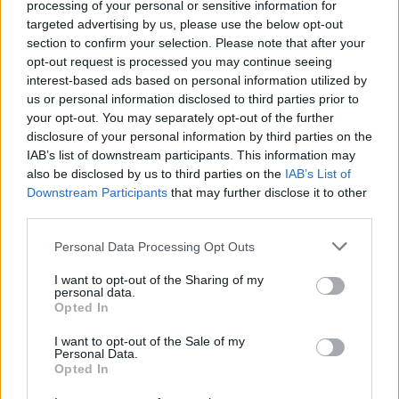
processing of your personal or sensitive information for
écarter
pour
le président de la FFSG. Il suffit de retirer la
targeted advertising by us, please use the below opt-out
délégation de service public à la fédé. Attendons juste la
section to confirm your selection. Please note that after your
bonne décision dans les prochains jours !
opt-out request is processed you may continue seeing
interest-based ads based on personal information utilized by
us or personal information disclosed to third parties prior to
your opt-out. You may separately opt-out of the further
disclosure of your personal information by third parties on the
IAB’s list of downstream participants. This information may
also be disclosed by us to third parties on the
IAB’s List of
Downstream Participants
that may further disclose it to other
third parties.
Please note that this website/app uses one or more Google
Personal Data Processing Opt Outs
services and may gather and store information including but
not limited to your visit or usage behaviour. You may click to
I want to opt-out of the Sharing of my
personal data.
grant or deny consent to Google and its third-party tags to
Opted In
use your data for below specified purposes in below Google
consent section.
I want to opt-out of the Sale of my
Personal Data.
Opted In