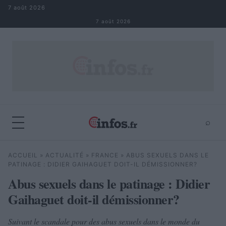
Aller au contenu
7 août 2026
7 août 2026
⌕
×
⌕
ACCUEIL
»
ACTUALITÉ
»
FRANCE
»
ABUS SEXUELS DANS LE
Rechercher
PATINAGE : DIDIER GAIHAGUET DOIT-IL DÉMISSIONNER?
Abus sexuels dans le patinage : Didier
Gaihaguet doit-il démissionner?
Suivant le scandale pour des abus sexuels dans le monde du