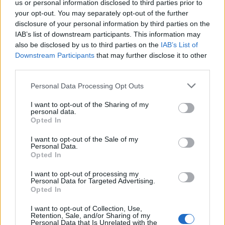
us or personal information disclosed to third parties prior to
your opt-out. You may separately opt-out of the further
disclosure of your personal information by third parties on the
IAB’s list of downstream participants. This information may
also be disclosed by us to third parties on the
IAB’s List of
Downstream Participants
that may further disclose it to other
Malgré qu’elle soit souvent située juste avant la troisième
third parties.
place dans le classement des pays, la France est loin d’être
Please note that this website/app uses one or more Google
le leader lorsqu’on compare le nombre de quatrièmes
Personal Data Processing Opt Outs
services and may gather and store information including but
positions qu’elle a obtenues par rapport aux médailles
not limited to your visit or usage behaviour. You may click to
I want to opt-out of the Sharing of my
personal data.
qu’elle a réellement gagnées. Participer
grant or deny consent to Google and its third-party tags to
Opted In
use your data for below specified purposes in below Google
consent section.
I want to opt-out of the Sale of my
Personal Data.
Opted In
AUTEUR
Infos Rédaction
I want to opt-out of processing my
Personal Data for Targeted Advertising.
Opted In
I want to opt-out of Collection, Use,
Retention, Sale, and/or Sharing of my
Personal Data that Is Unrelated with the