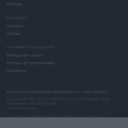
Politique
MAGAZINE
À propos
Contact
INFORMATIONS LÉGALES
Politique de cookies
Politique de confidentialité
Conditions
Infos.fr est une propriété de AdHub Media S.r.l. — REA 2729933
Copyright © 2026 · Infos.fr — Édité en Italie par
AdHub Media
· P.IVA
13542920965 · REA MI 2729933
Tous droits réservés
Les contenus sont sélectionnés par la rédaction avec l'aide d'outils
numériques et réalisés en collaboration avec des auteurs indépendants.