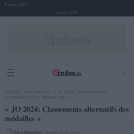
Aller au contenu
6 août 2026
6 août 2026
⌕
×
⌕
ACCUEIL
»
ACTUALITÉ
»
« JO 2024: CLASSEMENTS
Rechercher
ALTERNATIFS DES MÉDAILLES »
« JO 2024: Classements alternatifs des
médailles »
Infos Rédaction
·
31 juillet 2024
· 2 min