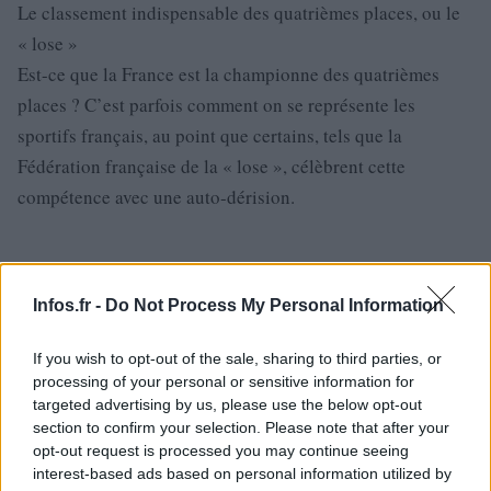
Le classement indispensable des quatrièmes places, ou le
« lose »
Est-ce que la France est la championne des quatrièmes
places ? C’est parfois comment on se représente les
sportifs français, au point que certains, tels que la
Fédération française de la « lose », célèbrent cette
compétence avec une auto-dérision.
Infos.fr -
Do Not Process My Personal Information
If you wish to opt-out of the sale, sharing to third parties, or
processing of your personal or sensitive information for
targeted advertising by us, please use the below opt-out
section to confirm your selection. Please note that after your
opt-out request is processed you may continue seeing
interest-based ads based on personal information utilized by