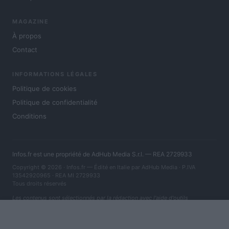
MAGAZINE
À propos
Contact
INFORMATIONS LÉGALES
Politique de cookies
Politique de confidentialité
Conditions
Infos.fr est une propriété de AdHub Media S.r.l. — REA 2729933
Copyright © 2026 · Infos.fr — Édité en Italie par
AdHub Media
· P.IVA
13542920965 · REA MI 2729933
Tous droits réservés
Les contenus sont sélectionnés par la rédaction avec l'aide d'outils
numériques et réalisés en collaboration avec des auteurs indépendants.