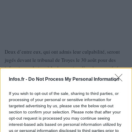
Deux d’entre eux, qui ont admis leur culpabilité, seront
jugés devant le tribunal de Troyes le 30 août pour des
infractions relatives à la destruction d’espèces protégées,
à l’utilisation et à la possession illégales de produits
Infos.fr -
Do Not Process My Personal Information
phytosanitaires, et à la chasse et à l’armement, selon le
parquet. Le troisième individu a été innocenté.
If you wish to opt-out of the sale, sharing to third parties, or
processing of your personal or sensitive information for
Un « meilleur suivi des espèces »
targeted advertising by us, please use the below opt-out
section to confirm your selection. Please note that after your
Pour les partisans de la protection de la biodiversité et des
opt-out request is processed you may continue seeing
oiseaux, ces deux poursuites judiciaires ont été rendues
interest-based ads based on personal information utilized by
possibles grâce à un suivi plus rigoureux des espèces, en
us or personal information disclosed to third parties prior to