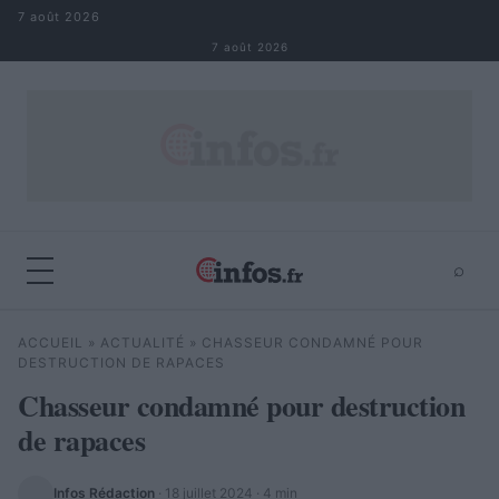
Aller au contenu
7 août 2026
7 août 2026
⌕
×
⌕
ACCUEIL
»
ACTUALITÉ
»
CHASSEUR CONDAMNÉ POUR
Rechercher
DESTRUCTION DE RAPACES
Chasseur condamné pour destruction
de rapaces
Infos Rédaction
·
18 juillet 2024
· 4 min