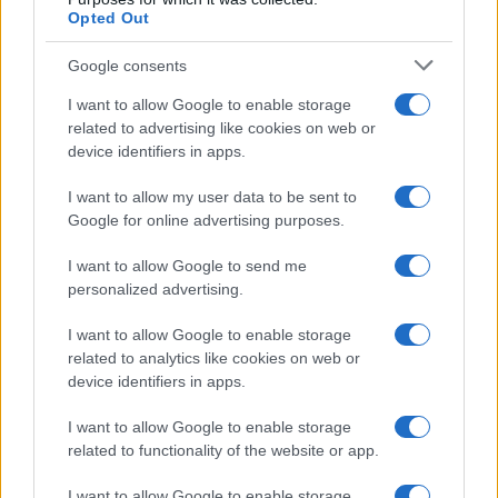
de suivi de la libération des oiseaux. Cédric Marteau a
Opted Out
conclu en disant : « Si la justice commence à punir
Google consents
sévèrement la dégradation de ce patrimoine naturel, on
I want to allow Google to enable storage
peut s’attendre à un changement de comportement et à
related to advertising like cookies on web or
l’éradication des actes malveillants ».
device identifiers in apps.
Jacques-Olivier Travers, qui dirige les Aigles du Léman –
I want to allow my user data to be sent to
un lieu consacré à l’étude et à la préservation des rapaces
Google for online advertising purposes.
– a qualifié cette action de » décision marquante ». Il a
également reconnu que le « sentiment d’impunité » est
I want to allow Google to send me
personalized advertising.
toujours présent parmi les chasseurs.
C’est un contenu qui peut être réutilisé pour contribuer à
I want to allow Google to enable storage
cette cause.
related to analytics like cookies on web or
device identifiers in apps.
I want to allow Google to enable storage
related to functionality of the website or app.
I want to allow Google to enable storage