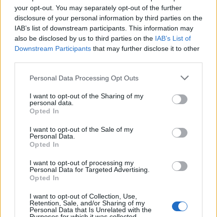
your opt-out. You may separately opt-out of the further
particulier celles qui ont été réintroduites. Cédric Marteau,
disclosure of your personal information by third parties on the
le directeur de la Ligue de protection des oiseaux (LPO),
IAB’s list of downstream participants. This information may
déclare que la poursuite en justice de ces deux affaires de
also be disclosed by us to third parties on the
IAB’s List of
Downstream Participants
that may further disclose it to other
braconnage démontre les effets bénéfiques d’un « meilleur
third parties.
suivi des espèces ». Il attribue cette amélioration aux
Please note that this website/app uses one or more Google
Personal Data Processing Opt Outs
balises utilisées pour suivre les oiseaux, ainsi qu’à la prise
services and may gather and store information including but
de conscience accrue des juges concernant la destruction
not limited to your visit or usage behaviour. You may click to
I want to opt-out of the Sharing of my
personal data.
de ce patrimoine naturel. « Plus nous utilisons ces
grant or deny consent to Google and its third-party tags to
Opted In
use your data for below specified purposes in below Google
dispositifs, plus nous réalisons que c’est loin d’être
consent section.
I want to opt-out of the Sale of my
insignifiant », affirme Cédric Marteau. Il ajoute même que
Personal Data.
Opted In
pour certaines espèces protégées, l’empoisonnement ou la
chasse sont les principales causes de décès.
I want to opt-out of processing my
Personal Data for Targeted Advertising.
Opted In
Selon la LPO, la régulation des « destructions illégales »
est encore loin d’être aussi efficace qu’elle pourrait l’être
I want to opt-out of Collection, Use,
Retention, Sale, and/or Sharing of my
et ils ont insisté sur la nécessité de maintenir une politique
Personal Data that Is Unrelated with the
Purposes for which it was collected.