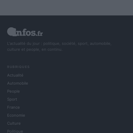
L'actualité du jour : politique, société, sport, automobile,
culture et people, en continu.
RUBRIQUES
Actualité
Automobile
People
Sport
France
Economie
Culture
Politique