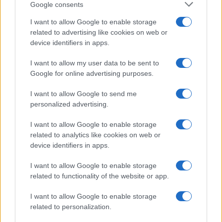
Google consents
de novembre 2023 du Conseil économique, social et
I want to allow Google to enable storage
environnemental, qui a exprimé une opinion « mitigée »
related to advertising like cookies on web or
sur le tarif progressif adopté dans d’autres villes, selon
device identifiers in apps.
Jean-Luc Moudenc.
I want to allow my user data to be sent to
Google for online advertising purposes.
I want to allow Google to send me
AUTEUR
Infos Rédaction
personalized advertising.
I want to allow Google to enable storage
related to analytics like cookies on web or
device identifiers in apps.
I want to allow Google to enable storage
related to functionality of the website or app.
I want to allow Google to enable storage
related to personalization.