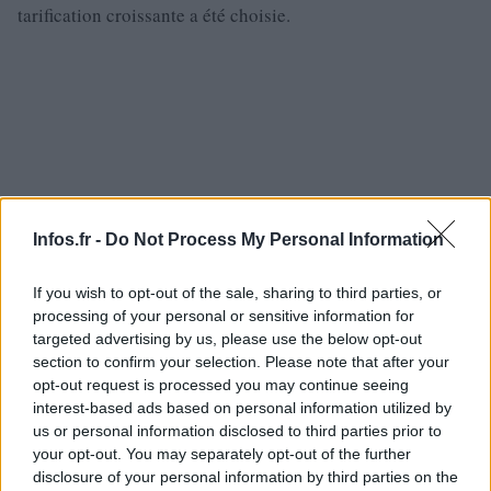
tarification croissante a été choisie.
Infos.fr -
Do Not Process My Personal Information
If you wish to opt-out of the sale, sharing to third parties, or
processing of your personal or sensitive information for
targeted advertising by us, please use the below opt-out
section to confirm your selection. Please note that after your
opt-out request is processed you may continue seeing
interest-based ads based on personal information utilized by
us or personal information disclosed to third parties prior to
Il ajoute que « tout le monde doit y mettre du sien ».
your opt-out. You may separately opt-out of the further
disclosure of your personal information by third parties on the
Dans les prochains cinq mois, les résidents de Toulouse