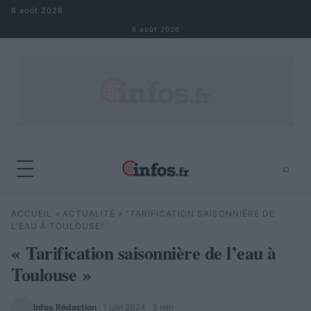
Aller au contenu
6 août 2026
6 août 2026
⌕
×
⌕
ACCUEIL
»
ACTUALITÉ
»
“TARIFICATION SAISONNIÈRE DE
Rechercher
L’EAU À TOULOUSE”
« Tarification saisonnière de l’eau à
Toulouse »
Infos Rédaction
·
1 juin 2024
· 3 min