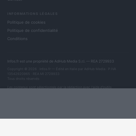
INFORMATIONS LÉGALES
Politique de cookies
Politique de confidentialité
Conditions
Infos.fr est une propriété de AdHub Media S.r.l. — REA 2729933
Copyright © 2026 · Infos.fr — Édité en Italie par
AdHub Media
· P.IVA
13542920965 · REA MI 2729933
Tous droits réservés
Les contenus sont sélectionnés par la rédaction avec l'aide d'outils
numériques et réalisés en collaboration avec des auteurs indépendants.