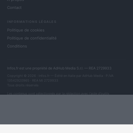
Contact
INFORMATIONS LÉGALES
Politique de cookies
Politique de confidentialité
Conditions
Infos.fr est une propriété de AdHub Media S.r.l. — REA 2729933
Copyright © 2026 · Infos.fr — Édité en Italie par
AdHub Media
· P.IVA
13542920965 · REA MI 2729933
Tous droits réservés
Les contenus sont sélectionnés par la rédaction avec l'aide d'outils
numériques et réalisés en collaboration avec des auteurs indépendants.