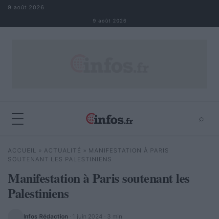
Aller au contenu
9 août 2026
9 août 2026
⌕
×
⌕
ACCUEIL
»
ACTUALITÉ
»
MANIFESTATION À PARIS
Rechercher
SOUTENANT LES PALESTINIENS
Manifestation à Paris soutenant les
Palestiniens
Infos Rédaction
·
1 juin 2024
· 3 min