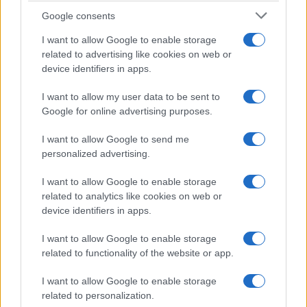
ces incidents n’ont pas été mentionnés dans les slogans.
Google consents
Les manifestations spontanées qui ont surgi au cours de la
I want to allow Google to enable storage
semaine dernière se sont poursuivies ce samedi.
related to advertising like cookies on web or
device identifiers in apps.
La lecture de l’article complet est réservée aux abonnés et
seuls 38.41% ont été présentés.
I want to allow my user data to be sent to
Google for online advertising purposes.
I want to allow Google to send me
AUTEUR
personalized advertising.
Infos Rédaction
I want to allow Google to enable storage
related to analytics like cookies on web or
device identifiers in apps.
I want to allow Google to enable storage
related to functionality of the website or app.
I want to allow Google to enable storage
related to personalization.