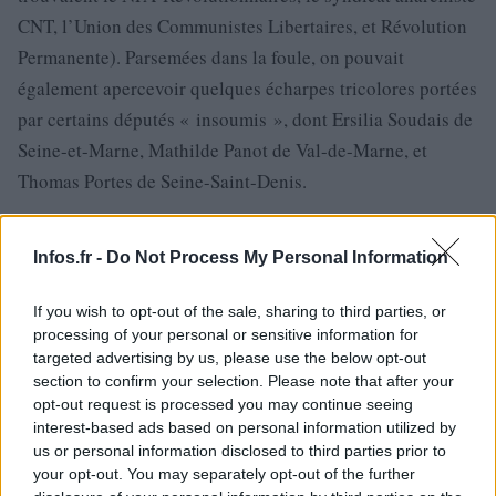
CNT, l’Union des Communistes Libertaires, et Révolution
Permanente). Parsemées dans la foule, on pouvait
également apercevoir quelques écharpes tricolores portées
par certains députés « insoumis », dont Ersilia Soudais de
Seine-et-Marne, Mathilde Panot de Val-de-Marne, et
Thomas Portes de Seine-Saint-Denis.
Des haut-parleurs répétaient sans cesse « Israël, pars ».
Infos.fr -
Do Not Process My Personal Information
Urgence Palestine, pour sa part, exhortait la foule à
applaudir Rima Hassan et tous les parlementaires de LFI
If you wish to opt-out of the sale, sharing to third parties, or
en soutien à la candidate aux élections européennes. Un
processing of your personal or sensitive information for
peu plus tôt, le député LFI Sébastien Delogu avait été
targeted advertising by us, please use the below opt-out
section to confirm your selection. Please note that after your
expulsé de l’Assemblée nationale pour une durée de
opt-out request is processed you may continue seeing
quinze jours après avoir déployé un drapeau palestinien
interest-based ads based on personal information utilized by
dans la salle.
us or personal information disclosed to third parties prior to
your opt-out. You may separately opt-out of the further