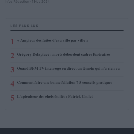
Infos Rédaction · 1 Nov 2024
LES PLUS LUS
1
« Ampleur des fuites d’eau ville par ville »
2
Grégory Delaplace : morts débordent cadres funéraires
3
Quand BFM TV interroge en direct un témoin qui n’a rien vu
4
Comment faire une bonne fellation ? 5 conseils pratiques
5
L’apiculteur des chefs étoilés : Patrick Cholet