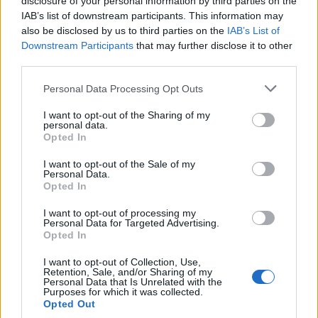
disclosure of your personal information by third parties on the
IAB’s list of downstream participants. This information may
also be disclosed by us to third parties on the
IAB’s List of
Downstream Participants
that may further disclose it to other
third parties.
Please note that this website/app uses one or more Google
Personal Data Processing Opt Outs
services and may gather and store information including but
not limited to your visit or usage behaviour. You may click to
I want to opt-out of the Sharing of my
personal data.
grant or deny consent to Google and its third-party tags to
Opted In
use your data for below specified purposes in below Google
consent section.
I want to opt-out of the Sale of my
Personal Data.
Opted In
I want to opt-out of processing my
Personal Data for Targeted Advertising.
Opted In
Une pancarte solitaire affichait « Tous les regards sur
Rafah », sans faire référence aux attaques israéliennes
I want to opt-out of Collection, Use,
Retention, Sale, and/or Sharing of my
dans la ville du sud de la bande de Gaza, qui ont pourtant
Personal Data that Is Unrelated with the
Purposes for which it was collected.
suscité une forte réaction médiatique en France. Toutefois,
Opted Out