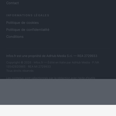
Contact
INFORMATIONS LÉGALES
Politique de cookies
Politique de confidentialité
Conditions
Infos.fr est une propriété de AdHub Media S.r.l. — REA 2729933
Copyright © 2026 · Infos.fr — Édité en Italie par
AdHub Media
· P.IVA
13542920965 · REA MI 2729933
Tous droits réservés
Les contenus sont sélectionnés par la rédaction avec l'aide d'outils
numériques et réalisés en collaboration avec des auteurs indépendants.