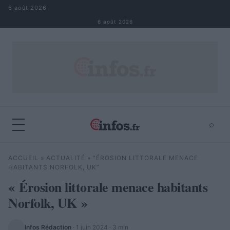
Aller au contenu
6 août 2026
6 août 2026
⌕
×
⌕
ACCUEIL
»
ACTUALITÉ
»
“ÉROSION LITTORALE MENACE
Rechercher
HABITANTS NORFOLK, UK”
« Érosion littorale menace habitants
Norfolk, UK »
Infos Rédaction
·
1 juin 2024
· 3 min