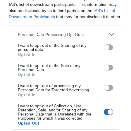
notification similaire. Si Jordan n’obéissait pas, il aurait dû
IAB’s list of downstream participants. This information may
also be disclosed by us to third parties on the
IAB’s List of
payer la destruction de sa propre maison. Il n’a pas obtenu
Downstream Participants
that may further disclose it to other
de compensation pour sa maison perdue, qui a été détruite
third parties.
de manière préventive. Jordan se considère chanceux car,
Please note that this website/app uses one or more Google
Personal Data Processing Opt Outs
en raison de ses problèmes de mobilité, la municipalité de
services and may gather and store information including but
Great Yarmouth, responsable de Hemsby, lui a attribué un
not limited to your visit or usage behaviour. You may click to
I want to opt-out of the Sharing of my
personal data.
grant or deny consent to Google and its third-party tags to
logement social. Cependant, ce relogement a eu un coût, il
Opted In
use your data for below specified purposes in below Google
a dû vendre tous ses outils de menuiserie, car son nouvelle
consent section.
I want to opt-out of the Sale of my
demeure était trop petite pour les stocker.
Personal Data.
Opted In
I want to opt-out of processing my
Personal Data for Targeted Advertising.
Opted In
I want to opt-out of Collection, Use,
Retention, Sale, and/or Sharing of my
Personal Data that Is Unrelated with the
Purposes for which it was collected.
Opted Out