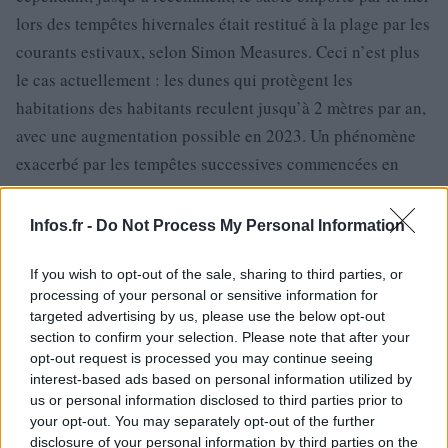
lors des tempêtes hivernales était restitué à la plage par les
courants estivaux, selon Simon Measures. Ceci n’est plus
le cas actuellement : les dunes qui protègent les
habitations des habitants reculent jusqu’à 2 mètres par an,
avec une augmentation possible en 2023. Un phénomène
exacerbé par les tempêtes successives commencées en
août et durant tout l’automne, ce qui a conduit à l’érosion
rapide de la grande dune séparant les maisons du sud de la
Infos.fr -
Do Not Process My Personal Information
plage. Par conséquent, la route qui parcourt le quartier
s’est effondré sur une longue distance.
If you wish to opt-out of the sale, sharing to third parties, or
processing of your personal or sensitive information for
targeted advertising by us, please use the below opt-out
Sans aucune compensation selon Kevin Jordan, un
section to confirm your selection. Please note that after your
ingénieur à la retraite de 70 ans. En décembre 2023, il a
opt-out request is processed you may continue seeing
reçu une lettre des autorités locales l’ordonnant de quitter
interest-based ads based on personal information utilized by
us or personal information disclosed to third parties prior to
sa maison, achetée 13 ans auparavant, jugée désormais
your opt-out. You may separately opt-out of the further
trop proche de la plage. Quatre de ses voisins ont reçu une
disclosure of your personal information by third parties on the