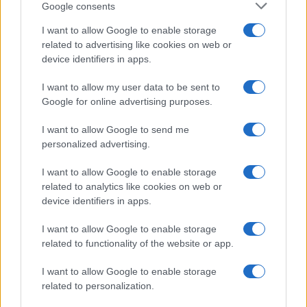
Google consents
d’efforts fiscaux aux citoyens fortunés. Une demande
I want to allow Google to enable storage
difficile à accepter pour ces contribuables si les
related to advertising like cookies on web or
milliardaires peuvent s’y dérober. Il devient donc urgent
device identifiers in apps.
de combler ce déficit fiscal.
I want to allow my user data to be sent to
Google for online advertising purposes.
I want to allow Google to send me
AUTEUR
Infos Rédaction
personalized advertising.
I want to allow Google to enable storage
related to analytics like cookies on web or
device identifiers in apps.
I want to allow Google to enable storage
related to functionality of the website or app.
I want to allow Google to enable storage
related to personalization.