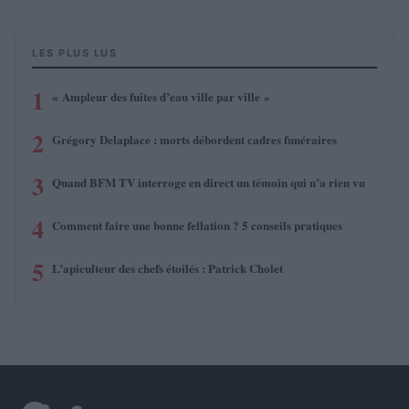
LES PLUS LUS
1
« Ampleur des fuites d’eau ville par ville »
2
Grégory Delaplace : morts débordent cadres funéraires
3
Quand BFM TV interroge en direct un témoin qui n’a rien vu
4
Comment faire une bonne fellation ? 5 conseils pratiques
5
L’apiculteur des chefs étoilés : Patrick Cholet