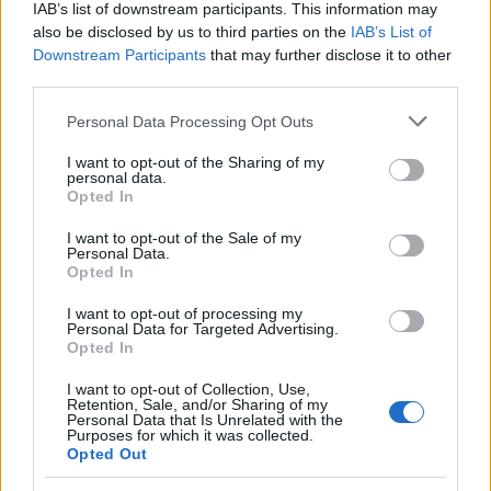
IAB’s list of downstream participants. This information may
also be disclosed by us to third parties on the
IAB’s List of
Downstream Participants
that may further disclose it to other
third parties.
Please note that this website/app uses one or more Google
Personal Data Processing Opt Outs
Cependant, cette problématique ne se limite pas aux États-
services and may gather and store information including but
Unis. Elle est manifeste dans pratiquement tous les pays, et
not limited to your visit or usage behaviour. You may click to
I want to opt-out of the Sharing of my
personal data.
grant or deny consent to Google and its third-party tags to
peut-être encore plus en France et dans l’Union
Opted In
use your data for below specified purposes in below Google
européenne qui ont moins de dispositifs anti-abus
consent section.
I want to opt-out of the Sale of my
efficaces. Par exemple, le recours à des sociétés holdings
Personal Data.
Opted In
pour optimiser les impôts est plus fréquent.
I want to opt-out of processing my
Personal Data for Targeted Advertising.
La quasi non-imposition des milliardaires est difficile à
Opted In
justifier. En raison des besoins importants d’investissement
I want to opt-out of Collection, Use,
en santé, éducation et dans la lutte contre le changement
Retention, Sale, and/or Sharing of my
Personal Data that Is Unrelated with the
climatique, et face à la détérioration de la situation
Purposes for which it was collected.
financière de nombreux pays suite à la crise du Covid-19,
Opted Out
les gouvernements sont contraints de demander plus