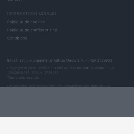
INFORMATIONS LÉGALES
Politique de cookies
Politique de confidentialité
Conditions
Infos.fr est une propriété de AdHub Media S.r.l. — REA 2729933
Copyright © 2026 · Infos.fr — Édité en Italie par
AdHub Media
· P.IVA
13542920965 · REA MI 2729933
Tous droits réservés
Les contenus sont sélectionnés par la rédaction avec l'aide d'outils
numériques et réalisés en collaboration avec des auteurs indépendants.