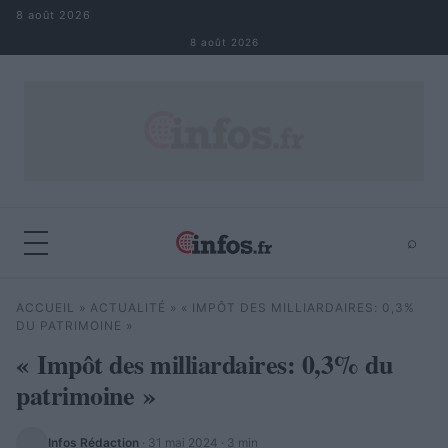
Aller au contenu
8 août 2026
8 août 2026
⌕
×
⌕
ACCUEIL
»
ACTUALITÉ
»
« IMPÔT DES MILLIARDAIRES: 0,3%
Rechercher
DU PATRIMOINE »
« Impôt des milliardaires: 0,3% du
patrimoine »
Infos Rédaction
·
31 mai 2024
· 3 min