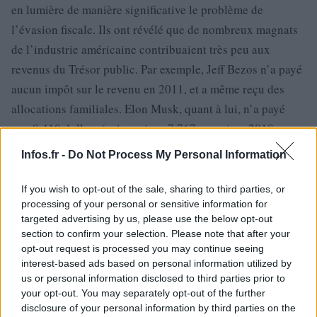
en lumière de manière significative le problème de
l’évasion fiscale. Ils ont révélé que de nombreux magnats
de l’industrie américaine contribuaient très peu aux
revenus du Trésor public. Par exemple, Jeff Bezos n’a payé
aucun impôt sur le revenu en 2011, et a même reçu des
allocations familiales. Elon Musk, quant à lui, n’a payé
que 8 410 dollars (soit environ 7 767 euros) en 2018.
Infos.fr -
Do Not Process My Personal Information
If you wish to opt-out of the sale, sharing to third parties, or
processing of your personal or sensitive information for
targeted advertising by us, please use the below opt-out
section to confirm your selection. Please note that after your
opt-out request is processed you may continue seeing
interest-based ads based on personal information utilized by
us or personal information disclosed to third parties prior to
your opt-out. You may separately opt-out of the further
disclosure of your personal information by third parties on the