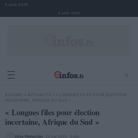
Aller au contenu
6 août 2026
6 août 2026
⌕
×
⌕
ACCUEIL
»
ACTUALITÉ
»
« LONGUES FILES POUR ÉLECTION
Rechercher
INCERTAINE, AFRIQUE DU SUD »
« Longues files pour élection
incertaine, Afrique du Sud »
Infos Rédaction
·
29 mai 2024
· 5 min