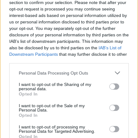
section to confirm your selection. Please note that after your
la tête de l’ANC. « Je suis en accord avec les valeurs
opt-out request is processed you may continue seeing
chrétiennes et familiales du MK », explique Kelebogile
interest-based ads based on personal information utilized by
us or personal information disclosed to third parties prior to
pour justifier son choix.
your opt-out. You may separately opt-out of the further
disclosure of your personal information by third parties on the
Sans dévoiler son vote, Shane, 58 ans, dit qu’il en a assez
IAB’s list of downstream participants. This information may
de la corruption, des coupures d’électricité et de l’attitude
also be disclosed by us to third parties on the
IAB’s List of
Downstream Participants
that may further disclose it to other
hautaine. « Ils font la même chose depuis 30 ans, c’est fini,
third parties.
ils doivent commencer à prendre les gens au sérieux », fait
Please note that this website/app uses one or more Google
remarquer le quinquagénaire à propos de l’ANC.
Personal Data Processing Opt Outs
services and may gather and store information including but
not limited to your visit or usage behaviour. You may click to
I want to opt-out of the Sharing of my
personal data.
grant or deny consent to Google and its third-party tags to
Opted In
use your data for below specified purposes in below Google
consent section.
I want to opt-out of the Sale of my
Personal Data.
Opted In
I want to opt-out of processing my
Personal Data for Targeted Advertising.
Opted In