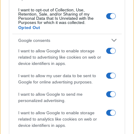
I want to opt-out of Collection, Use,
Retention, Sale, and/or Sharing of my
Personal Data that Is Unrelated with the
Purposes for which it was collected.
Opted Out
Google consents
I want to allow Google to enable storage
Une démocratie robuste
related to advertising like cookies on web or
device identifiers in apps.
Dans le township de Soweto, généralement pro-ANC, il est
inhabituel d’entendre autant de gens dire qu’ils ne votent
I want to allow my user data to be sent to
Google for online advertising purposes.
pas pour le parti de libération de l’Afrique du Sud.
Cependant, il est difficile de tirer une conclusion définitive
I want to allow Google to send me
sur le résultat de l’élection, sauf que le fractionnement des
personalized advertising.
votes parmi de nombreux partis rend cette élection la plus
I want to allow Google to enable storage
disputée de la jeune démocratie sud-africaine.
related to analytics like cookies on web or
device identifiers in apps.
L’ex-président nigérian, Goodluck Jonathan, qui est à la