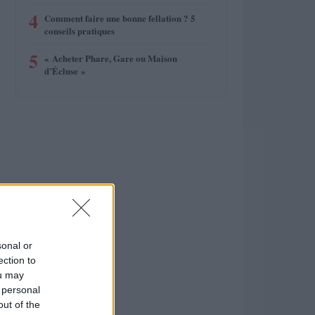
4
Comment faire une bonne fellation ? 5
conseils pratiques
5
« Acheter Phare, Gare ou Maison
d’Écluse »
sonal or
ection to
ou may
 personal
out of the