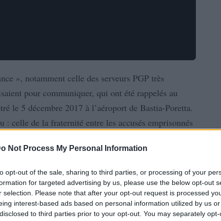
lance », notamment celle des serveurs PGP très
lisaient pour communiquer, qui ont été rappelés au
tré le 5 décembre 2017 à l’aéroport de Bastia-Poretta.
 : celle de la fraternité entre les accusés emprisonnés
de manière unanime de refuser leurs défenseurs
o Not Process My Personal Information
nce après que le tribunal a rejeté leur demande de
to opt-out of the sale, sharing to third parties, or processing of your per
formation for targeted advertising by us, please use the below opt-out s
r selection. Please note that after your opt-out request is processed y
eing interest-based ads based on personal information utilized by us or
disclosed to third parties prior to your opt-out. You may separately opt-