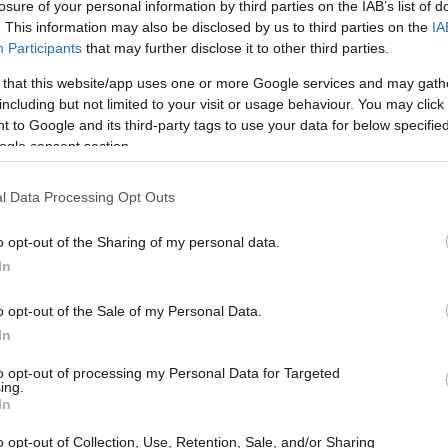
losure of your personal information by third parties on the IAB’s list of
. This information may also be disclosed by us to third parties on the
IA
Participants
that may further disclose it to other third parties.
 that this website/app uses one or more Google services and may gath
including but not limited to your visit or usage behaviour. You may click 
 to Google and its third-party tags to use your data for below specifi
ogle consent section.
l Data Processing Opt Outs
o opt-out of the Sharing of my personal data.
In
o opt-out of the Sale of my Personal Data.
trente-huit de ces années en captivité, a renommé ses
In
l a décidé de rester dans sa cellule à la prison des
to opt-out of processing my Personal Data for Targeted
 débats de son avocat, Maître Hedi Dakhlaoui, pour
ing.
In
 le président Jean-Yves Martorano a sobrement noté ce
nse. Le témoin du jour a donc été appelé, l’expert
o opt-out of Collection, Use, Retention, Sale, and/or Sharing