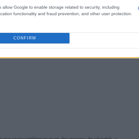
t et dix ans de prison en appel en juin 2023.
o allow Google to enable storage related to security, including
cation functionality and fraud prevention, and other user protection.
CONFIRM
par visioconférence pour des raisons de sécurité, a