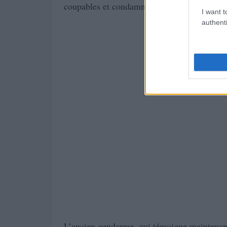
coupables et condamnés à respectivement hui
I want t
authenti
L’ancien gendarme, qui témoigne maintenant 