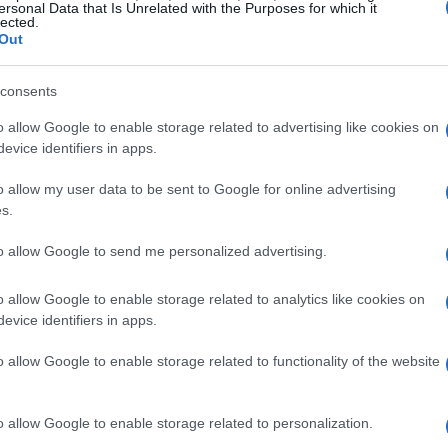
ersonal Data that Is Unrelated with the Purposes for which it
lected.
Out
vé spécialisé dans le traitement des données
consents
ue pour récupérer les informations supprimées et
o allow Google to enable storage related to advertising like cookies on
teurs ou des clés USB. Mais dans le cas du double
evice identifiers in apps.
ploit que ni les enquêteurs ni les juges d’instruction
o allow my user data to be sent to Google for online advertising
s.
iffrement des téléphones jugés inviolables ont été
to allow Google to send me personalized advertising.
’une perquisition ou d’une arrestation liée à une affaire
o allow Google to enable storage related to analytics like cookies on
idus dont les frères Guazzelli, Richard et Christophe.
evice identifiers in apps.
contacts, les contenus de leurs messages qui révèlent
o allow Google to enable storage related to functionality of the website
l’international d’une valeur de plusieurs dizaines de
ence leur implication dans une vendetta
o allow Google to enable storage related to personalization.
écembre 2017. Pour cette affaire, ils ont été reconnus