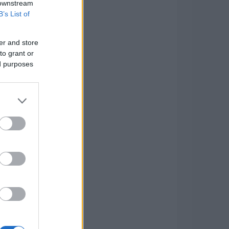
 downstream
B’s List of
er and store
to grant or
ed purposes