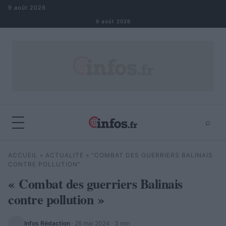
Aller au contenu
9 août 2026
9 août 2026
⌕
×
⌕
ACCUEIL
»
ACTUALITÉ
»
“COMBAT DES GUERRIERS BALINAIS
Rechercher
CONTRE POLLUTION”
« Combat des guerriers Balinais
contre pollution »
Infos Rédaction
·
26 mai 2024
· 3 min