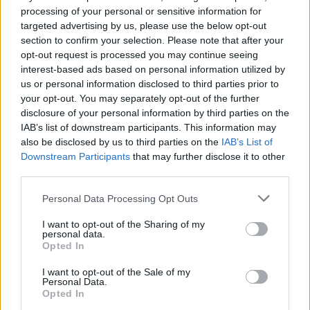
processing of your personal or sensitive information for
targeted advertising by us, please use the below opt-out
section to confirm your selection. Please note that after your
opt-out request is processed you may continue seeing
Kelly Bencheghib, une Française de 31 ans, a fondé
interest-based ads based on personal information utilized by
l’organisation Sungai Watch en 2020, aux côtés de ses
us or personal information disclosed to third parties prior to
your opt-out. You may separately opt-out of the further
deux frères, Gary, 29 ans, et Sam, 27 ans. Ils ont déménagé
disclosure of your personal information by third parties on the
à Bali avec leurs parents en 2005 et n’en ont jamais reparti.
IAB’s list of downstream participants. This information may
La pollution plastique croissante de leur plage locale les a
also be disclosed by us to third parties on the
IAB’s List of
Downstream Participants
that may further disclose it to other
conduits à commencer à ramasser les déchets il y a quinze
third parties.
ans. À présent, leurs efforts incluent le nettoyage des
Please note that this website/app uses one or more Google
rivières, des dépotoirs illégaux et des mangroves.
Personal Data Processing Opt Outs
services and may gather and store information including but
not limited to your visit or usage behaviour. You may click to
I want to opt-out of the Sharing of my
En 2017, Gary et Sam ont entrepris une expédition pour
personal data.
grant or deny consent to Google and its third-party tags to
Opted In
nettoyer le Citarum, connu comme le fleuve le plus pollué
use your data for below specified purposes in below Google
du monde, en utilisant des kayaks construits à partir de
consent section.
I want to opt-out of the Sale of my
Personal Data.
bouteilles en plastique. Leur voyage a attiré l’attention de
Opted In
millions de personnes, dont le président indonésien, Joko