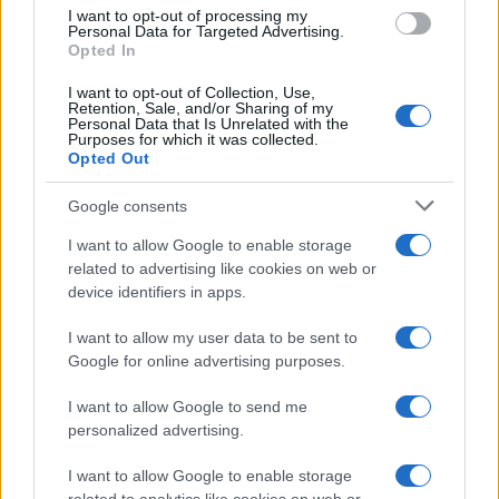
I want to opt-out of processing my
Widodo, qui a ensuite annoncé qu’il mobiliserait 700
Personal Data for Targeted Advertising.
Opted In
soldats pour passer sept ans à nettoyer le fleuve.
I want to opt-out of Collection, Use,
Cependant, le reste de leur histoire n’est accessible qu’aux
Retention, Sale, and/or Sharing of my
Personal Data that Is Unrelated with the
abonnés.
Purposes for which it was collected.
Opted Out
Google consents
I want to allow Google to enable storage
related to advertising like cookies on web or
device identifiers in apps.
I want to allow my user data to be sent to
Google for online advertising purposes.
I want to allow Google to send me
personalized advertising.
I want to allow Google to enable storage