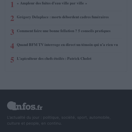
1
« Ampleur des fuites d’eau ville par ville »
2
Grégory Delaplace : morts débordent cadres funéraires
3
Comment faire une bonne fellation ? 5 conseils pratiques
4
Quand BFM TV interroge en direct un témoin qui n’a rien vu
5
L’apiculteur des chefs étoilés : Patrick Cholet
L'actualité du jour : politique, société, sport, automobile,
culture et people, en continu.