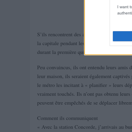
I want t
authenti
S’ils rencontrent des amis, ils leur demanden
la capitale pendant les Jeux olympiques, com
durant la première quinzaine d’août.
Peu convaincus, ils ont entendu leurs amis d
leur maison, ils seraient également captivés
le métro les incitant à « planifier » leurs d
vraiment touchés. Ils n’ont pas obtenu leurs c
peuvent être empêchés de se déplacer libreme
Comment ils communiquent
« Avec la station Concorde, j’arrivais au bu