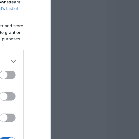
 downstream
B’s List of
er and store
to grant or
ed purposes