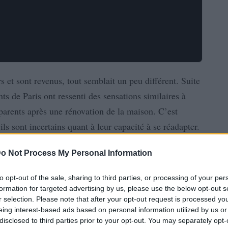
 et sont revenus, tout semblait un peu différent. Suite
ts de Paris ont ressenti des sensations similaires à
 parents après une rénovation de la maison. C’est
ls sont incertains quant à leur capacité à se réadapter.
o Not Process My Personal Information
to opt-out of the sale, sharing to third parties, or processing of your per
formation for targeted advertising by us, please use the below opt-out s
r selection. Please note that after your opt-out request is processed y
eing interest-based ads based on personal information utilized by us or
disclosed to third parties prior to your opt-out. You may separately opt-