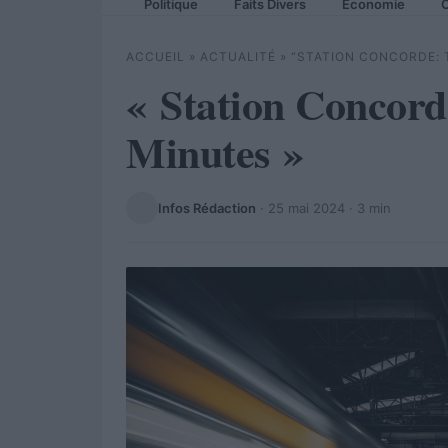
Politique
Faits Divers
Economie
C
ACCUEIL
»
ACTUALITÉ
»
“STATION CONCORDE: 
« Station Concord
Minutes »
Infos Rédaction
·
25 mai 2024
· 3 min