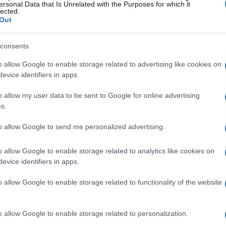
ersonal Data that Is Unrelated with the Purposes for which it
mble maintenant être plongé dans une atmosphère
lected.
Out
 part entre Amélie Poulain et Emily in Paris perdues
consents
o allow Google to enable storage related to advertising like cookies on
evice identifiers in apps.
o allow my user data to be sent to Google for online advertising
s.
to allow Google to send me personalized advertising.
o allow Google to enable storage related to analytics like cookies on
evice identifiers in apps.
o allow Google to enable storage related to functionality of the website
o allow Google to enable storage related to personalization.