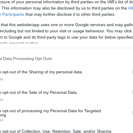
losure of your personal information by third parties on the IAB’s list of
. This information may also be disclosed by us to third parties on the
IA
Participants
that may further disclose it to other third parties.
 that this website/app uses one or more Google services and may gath
including but not limited to your visit or usage behaviour. You may click 
 to Google and its third-party tags to use your data for below specifi
ogle consent section.
l Data Processing Opt Outs
bérets, de marinières avec l’inscription « Paris mon
o opt-out of the Sharing of my personal data.
 pain, la Tour Eiffel clignotante chez Monoprix, un
In
guides touristiques à la station RER de Roissy qui leur
o opt-out of the Sale of my Personal Data.
 eux, qui se considéraient comme des habitants de
In
to opt-out of processing my Personal Data for Targeted
ing.
utes les crises mondiales avec une photo de lui et
In
e ne plus pouvoir changer de ligne à la station
o opt-out of Collection, Use, Retention, Sale, and/or Sharing