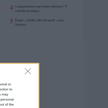
4
Comment faire une bonne fellation ? 5
conseils pratiques
5
Étude: « Faible effet dissuasif » sous
Sarkozy
sonal or
ection to
ou may
 personal
out of the