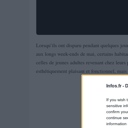
Lorsqu’ils ont disparu pendant quelques jours
aux longs week-ends de mai, certains habitan
celles de jeunes adultes revenant chez leurs
esthétiquement plaisant et fonctionnel, mais i
Infos.fr -
D
If you wish 
sensitive in
confirm you
continue se
information 