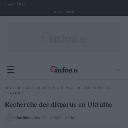
Aller au contenu
8 août 2026
8 août 2026
⌕
×
⌕
ACCUEIL
»
ACTUALITÉ
»
RECHERCHE DES DISPARUS EN
Rechercher
UKRAINE
Recherche des disparus en Ukraine
Infos Rédaction
·
20 mai 2024
· 3 min