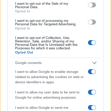
consent section.
I want to opt-out of the Sale of my
« Impartial, neutre et indépendant », le CICR jouit d’un
Personal Data.
Opted In
statut unique car son rôle est officiellement reconnu par
tous les pays. Du fait que ses « délégués », comme les
I want to opt-out of processing my
Personal Data for Targeted Advertising.
appelle l’organisation, engagent des discussions avec les
Opted In
États, il est tenu à un strict devoir de neutralité et de
I want to opt-out of Collection, Use,
confidentialité, obligation qui est parfois mal interprétée
Retention, Sale, and/or Sharing of my
Personal Data that Is Unrelated with the
ou mal acceptée.
Purposes for which it was collected.
Opted Out
Il reste 85.31% de cet article à lire. La suite est réservée
Google consents
aux abonnés.
I want to allow Google to enable storage
related to advertising like cookies on web or
device identifiers in apps.
I want to allow my user data to be sent to
Google for online advertising purposes.
I want to allow Google to send me