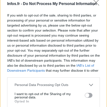
Infos.fr -
Do Not Process My Personal Information
If you wish to opt-out of the sale, sharing to third parties, or
processing of your personal or sensitive information for
targeted advertising by us, please use the below opt-out
section to confirm your selection. Please note that after your
opt-out request is processed you may continue seeing
interest-based ads based on personal information utilized by
C’est à l’organisation internationale de la Croix-Rouge
us or personal information disclosed to third parties prior to
qu’il revenait de déployer une opération d’une telle
your opt-out. You may separately opt-out of the further
envergure. Cette institution suisse, née en 1863 pour aider
disclosure of your personal information by third parties on the
IAB’s list of downstream participants. This information may
les blessés de guerre, est la gardienne des conventions de
also be disclosed by us to third parties on the
IAB’s List of
Genève qui établissent les règles du droit international
Downstream Participants
that may further disclose it to other
humanitaire, les « lois de la guerre ». Elle n’est pas une
third parties.
agence de l’ONU ou une association caritative, et elle
Please note that this website/app uses one or more Google
Personal Data Processing Opt Outs
n’est pas politisée. Elle est une entité internationale
services and may gather and store information including but
not limited to your visit or usage behaviour. You may click to
I want to opt-out of the Sharing of my
autonome et souveraine, qui jouit du statut d’observateur à
personal data.
grant or deny consent to Google and its third-party tags to
l’ONU.
Opted In
use your data for below specified purposes in below Google