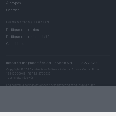
À propos
Contact
INFORMATIONS LÉGALES
Politique de cookies
Politique de confidentialité
Conditions
Infos.fr est une propriété de AdHub Media S.r.l. — REA 2729933
Copyright © 2026 · Infos.fr — Édité en Italie par
AdHub Media
· P.IVA
13542920965 · REA MI 2729933
Tous droits réservés
Les contenus sont sélectionnés par la rédaction avec l'aide d'outils
numériques et réalisés en collaboration avec des auteurs indépendants.