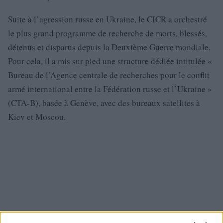
Suite à l’agression russe en Ukraine, le CICR a orchestré
le plus grand programme de recherche de morts, blessés,
détenus et disparus depuis la Deuxième Guerre mondiale.
Pour cela, il a mis sur pied une structure dédiée intitulée «
Bureau de l’Agence centrale de recherches pour le conflit
armé international entre la Fédération russe et l’Ukraine »
(CTA-B), basée à Genève, avec des bureaux satellites à
Kiev et Moscou.