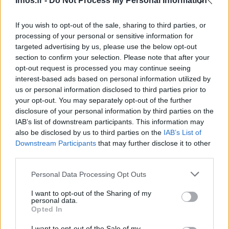
Infos.fr -
Do Not Process My Personal Information
If you wish to opt-out of the sale, sharing to third parties, or
Un type de servitude
processing of your personal or sensitive information for
targeted advertising by us, please use the below opt-out
La présence de sans-papiers sur ces chantiers à Miraflores
section to confirm your selection. Please note that after your
opt-out request is processed you may continue seeing
n’est pas à ignorer. Dans le pays, le secteur de la
interest-based ads based on personal information utilized by
construction fait appel principalement à des travailleurs
us or personal information disclosed to third parties prior to
immigrés, la plupart haïtiens, le seul pays voisin de la
your opt-out. You may separately opt-out of the further
disclosure of your personal information by third parties on the
République dominicaine sur la grande île d’Hispaniola.
IAB’s list of downstream participants. This information may
Cette dernière organise ses élections générales ce
also be disclosed by us to third parties on the
IAB’s List of
dimanche 19 mai.
Downstream Participants
that may further disclose it to other
third parties.
Ceci malgré une révision du code du travail en 1992,
Please note that this website/app uses one or more Google
Personal Data Processing Opt Outs
limitant à 20% le nombre de travailleurs étrangers dans les
services and may gather and store information including but
industries dominicaines. « En fait, c’est l’inverse qui est
not limited to your visit or usage behaviour. You may click to
I want to opt-out of the Sharing of my
personal data.
grant or deny consent to Google and its third-party tags to
vrai : quatre travailleurs de la construction sur cinq sont
Opted In
use your data for below specified purposes in below Google
haïtiens. Les locaux ne sont pas attirés par la construction
consent section.
I want to opt-out of the Sale of my