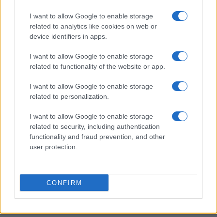
I want to allow Google to enable storage
related to analytics like cookies on web or
device identifiers in apps.
Il reste encore 67.02% de cet article à consulter. La
I want to allow Google to enable storage
continue est uniquement disponible pour les abonnés.
related to functionality of the website or app.
I want to allow Google to enable storage
related to personalization.
AUTEUR
Infos Rédaction
I want to allow Google to enable storage
related to security, including authentication
functionality and fraud prevention, and other
user protection.
CONFIRM