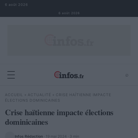
Aller au contenu
6 août 2026
6 août 2026
⌕
×
⌕
ACCUEIL
»
ACTUALITÉ
»
CRISE HAÏTIENNE IMPACTE
Rechercher
ÉLECTIONS DOMINICAINES
Crise haïtienne impacte élections
dominicaines
Infos Rédaction
·
19 mai 2024
· 3 min