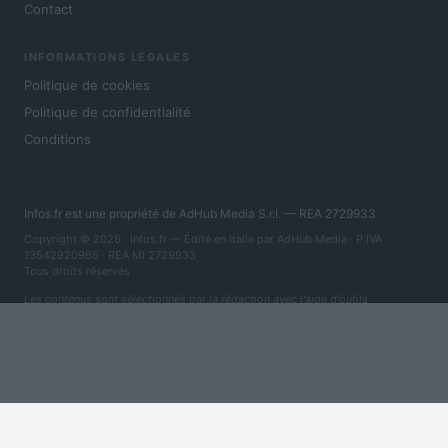
Contact
INFORMATIONS LÉGALES
Politique de cookies
Politique de confidentialité
Conditions
Infos.fr est une propriété de AdHub Media S.r.l. — REA 2729933
Copyright © 2026 · Infos.fr — Édité en Italie par
AdHub Media
· P.IVA
13542920965 · REA MI 2729933
Tous droits réservés
Les contenus sont sélectionnés par la rédaction avec l'aide d'outils
numériques et réalisés en collaboration avec des auteurs indépendants.