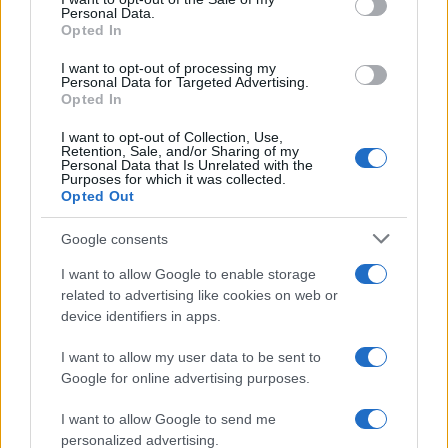
», constate Esperidon Villa, président du syndicat CASC.
Personal Data.
Opted In
Les maigres salaires, les droits sociaux limités et les
accidents fréquents découragent les locaux. « La plupart
I want to opt-out of processing my
Personal Data for Targeted Advertising.
des ouvriers dorment sur leur lieu de travail », ajoute le
Opted In
leader syndical, qui accuse la situation d’« esclavage
I want to opt-out of Collection, Use,
Retention, Sale, and/or Sharing of my
moderne ».
Personal Data that Is Unrelated with the
Purposes for which it was collected.
Opted Out
Google consents
I want to allow Google to enable storage
related to advertising like cookies on web or
device identifiers in apps.
I want to allow my user data to be sent to
Google for online advertising purposes.
I want to allow Google to send me
personalized advertising.