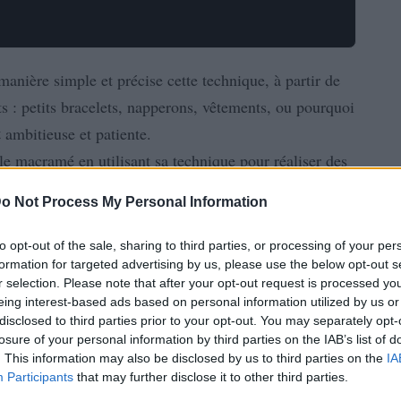
manière simple et précise cette technique, à partir de
ets : petits bracelets, napperons, vêtements, ou pourquoi
t
ambitieuse et patiente.
le macramé en utilisant sa technique pour réaliser des
de, mais en fils plastiques ou métalliques qui
o Not Process My Personal Information
suivant votre créativité.
to opt-out of the sale, sharing to third parties, or processing of your per
formation for targeted advertising by us, please use the below opt-out s
r selection. Please note that after your opt-out request is processed y
eing interest-based ads based on personal information utilized by us or
disclosed to third parties prior to your opt-out. You may separately opt-
losure of your personal information by third parties on the IAB’s list of
. This information may also be disclosed by us to third parties on the
IA
Participants
that may further disclose it to other third parties.