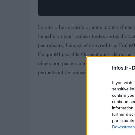
Le site « Les créatifs », nous montre d’une 
laquelle on peut réaliser toutes sortes d’obj
es
pas rideaux, hamacs et couvre-lits si l’on
est
Ce qui
possible On peut aussi détourner 
objets non pas en coton, en ficelle ou en cor
Infos.fr -
D
permettront de réaliser des objets décoratifs 
If you wish 
sensitive in
confirm you
continue se
information 
further disc
participants
Downstream 